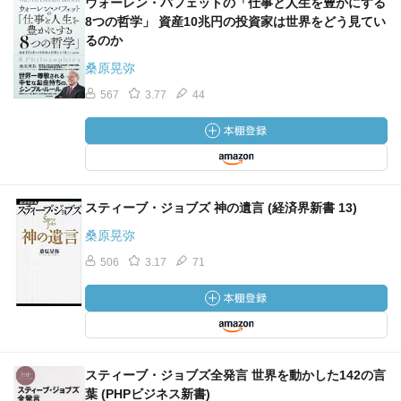
ウォーレン・バフェットの「仕事と人生を豊かにする
8つの哲学」 資産10兆円の投資家は世界をどう見てい
るのか
桑原晃弥
567
3.77
44
スティーブ・ジョブズ 神の遺言 (経済界新書 13)
桑原晃弥
506
3.17
71
スティーブ・ジョブズ全発言 世界を動かした142の言
葉 (PHPビジネス新書)