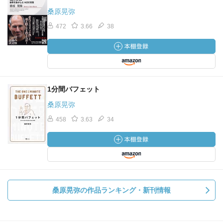
桑原晃弥
472
3.66
38
1分間バフェット
桑原晃弥
458
3.63
34
桑原晃弥の作品ランキング・新刊情報