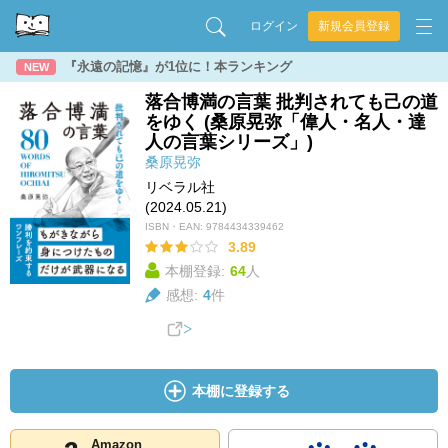
ログイン
新規会員登録
『永遠の記憶』が1位に！本ランキング
NEW
落合博満の言葉 批判されても己の道
をゆく (桑原晃弥「偉人・名人・達
人の言葉シリーズ」)
桑原晃弥
リベラル社
(2024.05.21)
ISBN・EAN:
9784434339462
3.89
本棚登録:
64
人
感想:
4
件
本棚に登録する
Amazon