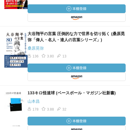
大谷翔平の言葉 圧倒的な力で世界を切り拓く (桑原晃
弥「偉人・名人・達人の言葉シリーズ」)
桑原晃弥
136
3.80
13
133キロ怪速球 (ベースボール・マガジン社新書)
山本昌
178
3.88
32