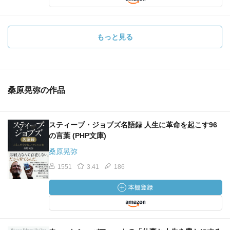
もっと見る
桑原晃弥の作品
スティーブ・ジョブズ名語録 人生に革命を起こす96
の言葉 (PHP文庫)
桑原晃弥
1551
3.41
186