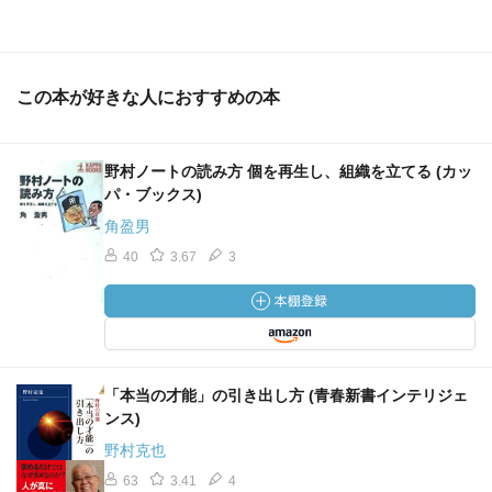
この本が好きな人におすすめの本
野村ノートの読み方 個を再生し、組織を立てる (カッ
パ・ブックス)
角盈男
40
3.67
3
「本当の才能」の引き出し方 (青春新書インテリジェ
ンス)
野村克也
63
3.41
4