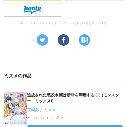
本ページはアフィリエイトプログラムによる収益を得ています
ミズメの作品
追放された悪役令嬢は断罪を満喫する (1) (モンスタ
ーコミックスf)
茶園あま ミズメ
114
3.13
2