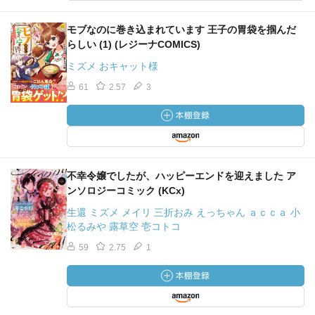
モブなのに巻き込まれています 王子の胃袋を掴んだ
らしい (1) (レジーナCOMICS)
ミズメ おキャット様
61
2.57
3
不幸令嬢でしたが、ハッピーエンドを迎えました ア
ンソロジーコミック (KCx)
生還 ミズメ メイリ 三折おみ えっちゃん ａｃｃａ 小
松るみや 露草空 壱コトコ
59
2.75
1