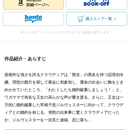
Amazon
詳細ページへ
購入ストア一覧
本ページはアフィリエイトプログラムによる収益を得ています
作品紹介・あらすじ
規格外な強さを誇るクラウディアは「熊女」の異名を持つ辺境伯令
嬢。理想の殿方を探して夜会に初参加し、運命の出会いに胸をとき
めかせていたところ、「わたくしたち婚約破棄しましょう！」と、
ワガママで有名な王女の高らかな声が響き渡る。さらに、王女は一
方的に婚約破棄した宰相子息ジルヴェスターに向かって、クラウデ
ィアとの婚約を命じる。突然の出来事に驚くクラウディアだった
が、ジルヴェスターを一目見た途端、恋に落ち...