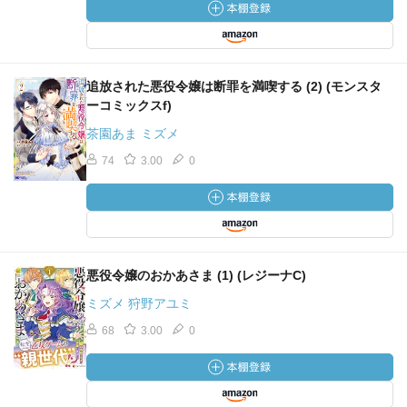
追放された悪役令嬢は断罪を満喫する (2) (モンスタ
ーコミックスf)
茶園あま ミズメ
74
3.00
0
悪役令嬢のおかあさま (1) (レジーナC)
ミズメ 狩野アユミ
68
3.00
0