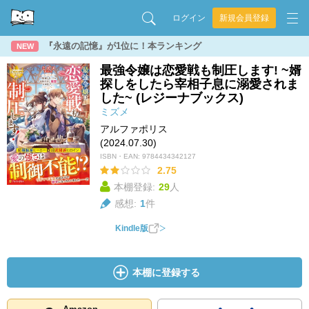
ログイン
新規会員登録
『永遠の記憶』が1位に！本ランキング
NEW
最強令嬢は恋愛戦も制圧します! ~婿
探しをしたら宰相子息に溺愛されま
した~ (レジーナブックス)
ミズメ
アルファポリス
(2024.07.30)
ISBN・EAN:
9784434342127
2.75
本棚登録:
29
人
感想:
1
件
Kindle版
本棚に登録する