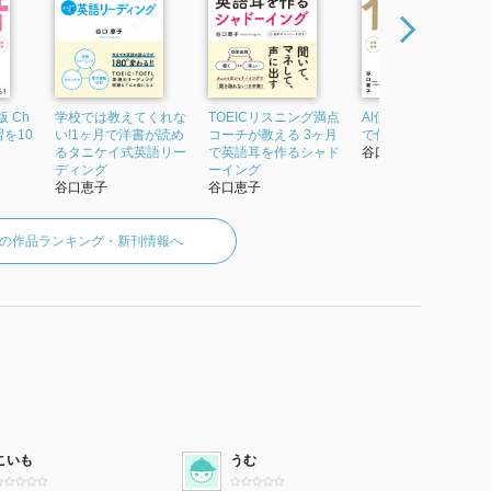
 Ch
学校では教えてくれな
TOEICリスニング満点
AI仕事革命 ChatGPT
習を10
い!1ヶ月で洋書が読め
コーチが教える 3ヶ月
で仕事を10倍効率化
るタニケイ式英語リー
で英語耳を作るシャド
谷口恵子
ディング
ーイング
谷口恵子
谷口恵子
の作品ランキング・新刊情報へ
こいも
うむ