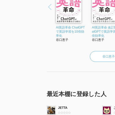
AI英語革命 ChatGPT
AI英語革命 改訂版
で英語学習を10倍効
atGPTで英語学
率化
倍効率化
谷口恵子
谷口恵子
谷口恵子
最近本棚に登録した人
JETTA