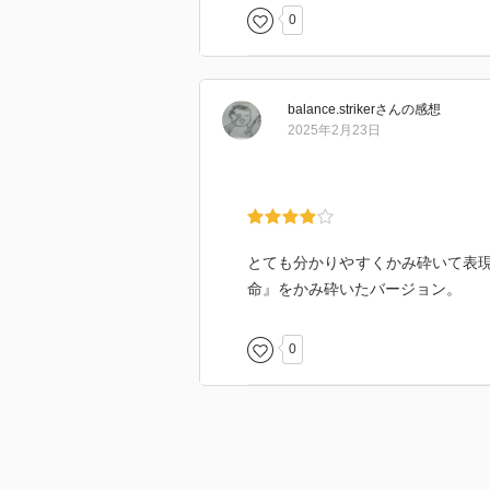
0
balance.striker
さん
の感想
2025年2月23日
とても分かりやすくかみ砕いて表現
命』をかみ砕いたバージョン。
0