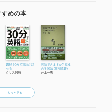
すすめの本
図解 30分で英語が話
英語できますか? 究極
せる
の学習法 (新潮選書)
クリス岡崎
井上一馬
もっと見る