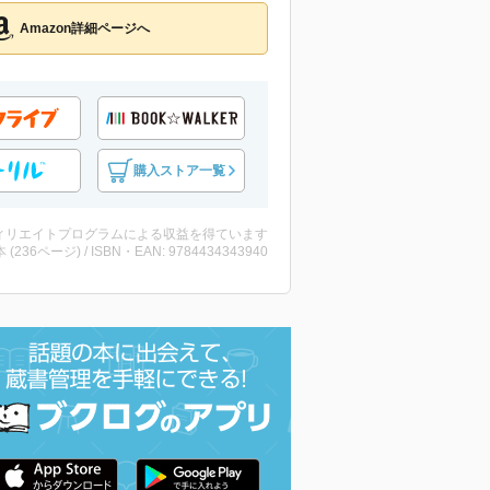
Amazon詳細ページへ
購入ストア一覧
ィリエイトプログラムによる収益を得ています
・本 (236ページ) / ISBN・EAN: 9784434343940