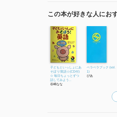
この本が好きな人にお
子どもといっしょにあ
ベラベラブック (vol.
そぼう!英語☆(CD付)
1)
☆ 毎日ちょっとずつ
ぴあ
話してみよう...
谷嶋なな