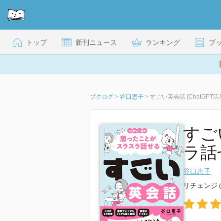
トップ
新刊ニュース
ランキング
ブ
ブクログ
>
谷口恵子
>
すごい英会話 [ChatGP
すご
ラ話
谷口恵子
リチェンジ