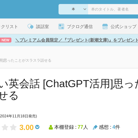
ックリスト
談話室
ブクログ通信
公式ショップ
＼プレミアム会員限定／『プレゼント(新潮文庫)』をプレゼン
NEW
T活用]思ったことがスラスラ話せる
い英会話 [ChatGPT活用]
せる
(2024年11月18日発売)
3.00
本棚登録 :
77
人
感想 :
4
件