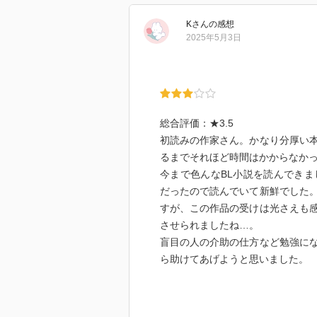
K
さん
の感想
2025年5月3日
総合評価：★3.5
初読みの作家さん。かなり分厚い
るまでそれほど時間はかからなか
今まで色んなBL小説を読んでき
だったので読んでいて新鮮でした
すが、この作品の受けは光さえも
させられましたね…。
盲目の人の介助の仕方など勉強に
ら助けてあげようと思いました。
因みに肝心な恋愛部分ですが、く
良かったです。ただ、攻めが受け