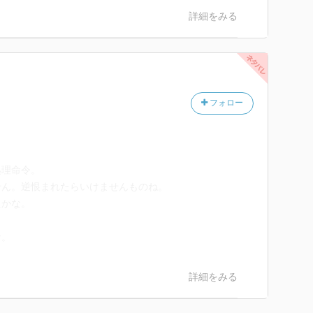
た男を始末するシーンが若干生々しくて攻めがヤクザじ
詳細をみる
に思ってしまったので星を減らしました。
すが、昔ほどヤクザものに萌えられなくなってしまっ
リであればあるほど、ヤクザという職業がネックに感じ
為にも早く足を洗って真っ当な生き方をしてくれって思
フォロー
なぁ…。この攻めの口からそんなヤクザみたいな言葉聞
クザなんだけれども笑)
好きだったんですけどね。すっかり平和主義になってし
処理命令。
せん。逆恨まれたらいけませんものね。
たかな。
。
な。
詳細をみる