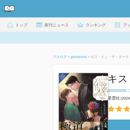
トップ
新刊ニュース
ランキング
ブ
ブクログ
>
gooneone
>
キス・イン・ザ・ダーク
キス・
gooneone
星雲社
(202