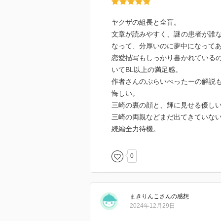
ヤクザの組長と全盲。
文章が読みやすく、謎の患者が誰
なって、分厚いのに夢中になって
恋愛描写もしっかり書かれている
いてBL以上の満足感。
作者さんのぷらいべったーの解説
悔しい。
三崎の裏の顔と、輝に見せる優し
三崎の両親などまだ出てきていな
続編全力待機。
0
まきりんこ
さん
の感想
2024年12月29日