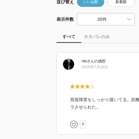
並び替え
いいね順
新着順
表示件数
すべて
ネタバレのみ
nbi
さん
の感想
2026年7月16日
視覚障害をしっかり描いてる。距
ラさせられた。
0