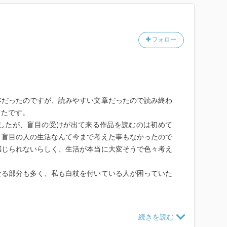
フォロー
本だったのですが、読みやすい文章だったので読み終わ
ったです。
ましたが、盲目の受けが出て来る作品を読むのは初めて
。盲目の人の生活なんて今まで考えた事もなかったので
感じられないらしく、生活が本当に大変そうで色々考え
なる部分も多く、私も白杖を付いている人が困っていた
っ付くまでの過程が丁寧に描かれていて、そこはとても
にそこまで肩入れする理由が私にはよく分からなかった