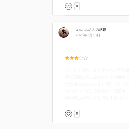
のと、受けに危害を加えようとし
0
ゃなければ良かったのに…と残念
こればっかりは好みの問題なので
amanda
さん
の感想
て、特に攻めが受けの前でスパダ
2025年3月18日
てしまうんですよねぇ…。受けの
っちゃう…(￣▽￣;)
あと、受けの事イロって言うのも
きたくなかったよ〜(いや、実際ヤ
昔は3度の飯より裏稼業ものが大
スパダリ攻め、甘々からの〜死体
まいました。
輝を危険な目に合わせた輩は容赦
ただ極道みはあんまり感じなかっ
盲の方への接し方講座と性交講座
概ね楽しめたけど期待しすぎたか
0