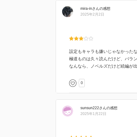
mira-in
さん
の感想
2025年2月2日
設定もキャラも嫌いじゃなかった
極道ものは久々読んだけど、バラ
なんなら、ノベルズだけど続編が
0
sunsun222
さん
の感想
2025年1月22日