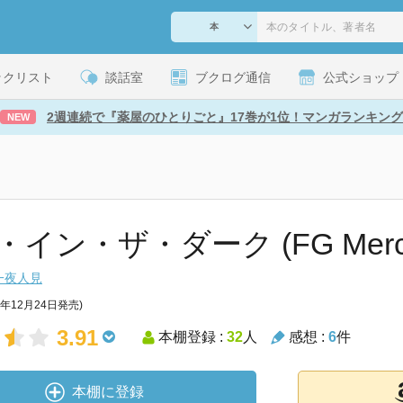
ックリスト
談話室
ブクログ通信
公式ショップ
2週連続で『薬屋のひとりごと』17巻が1位！マンガランキング
NEW
イン・ザ・ダーク (FG Mercu
一夜人見
4年12月24日発売)
3.91
本棚登録 :
32
人
感想 :
6
件
本棚に登録