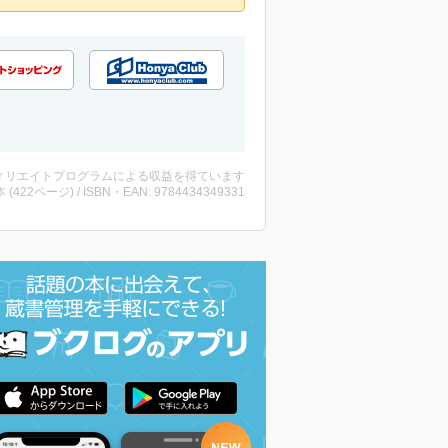
ィリエイトプログラムによる収益を得ています
・本 (422ページ) / ISBN・EAN: 9784434349331