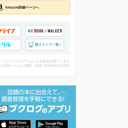
Amazon詳細ページへ
購入ストア一覧
ィリエイトプログラムによる収益を得ています
 (160ページ) / ISBN・EAN: 9784434351587