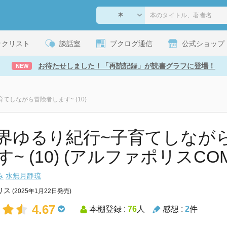
ックリスト
談話室
ブクログ通信
公式ショップ
お待たせしました！「再読記録」が読書グラフに登場！
NEW
てしながら冒険者します~ (10)
界ゆるり紀行~子育てしなが
~ (10) (アルファポリスCOM
み
水無月静琉
リス
(2025年1月22日発売)
4.67
本棚登録 :
76
人
感想 :
2
件