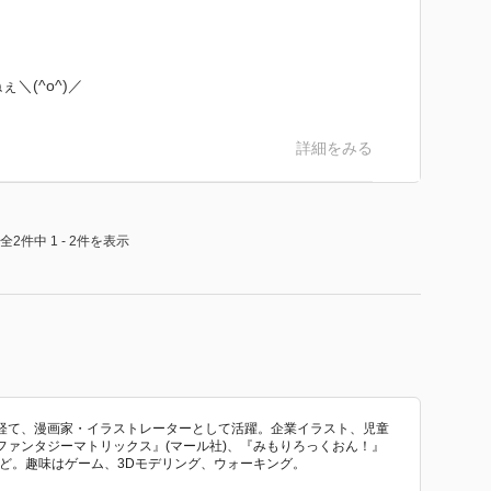
が、漫画はかわいく面白く読めているので、
＼(^o^)／
詳細をみる
全2件中 1 - 2件を表示
経て、漫画家・イラストレーターとして活躍。企業イラスト、児童
ファンタジーマトリックス』(マール社)、『みもりろっくおん！』
)など。趣味はゲーム、3Dモデリング、ウォーキング。