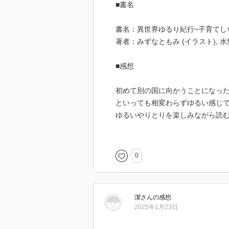
■書名
書名：異世界ゆるり紀行~子育てしなが
著者：みずなともみ (イラスト), 水
■感想
初めて別の国に向かうことになっ
といっても相変わらずゆるい感じ
ゆるいやりとりを楽しみながら読
今回は、アレン、エレナの成長(と
が多い巻ですね。
0
最後のほうには、また、ガディア
私は、やっぱりガディア国の色々
ただ、召喚獣と登場人物をあまり
潔
さん
の感想
特に召喚獣は、飽和している感じ
2025年1月23日
原作知らないのでなんともですが