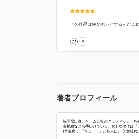
特に何が起きるわけでもないです
次も楽しみにしています。
この作品は何かホっとするんだよねぇ
0
著者プロフィール
福岡県出身。ゲーム会社のグラフィッカーを
書挿絵なども手掛けている。おもな著作は『
(竹書房)、『ちょー！えど幕末伝』(芳文社