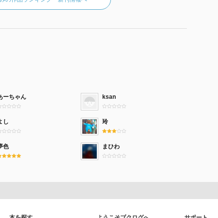
あーちゃん
ksan
よし
玲
夢色
まひわ
本を探す
ようこそブクログへ
サポート