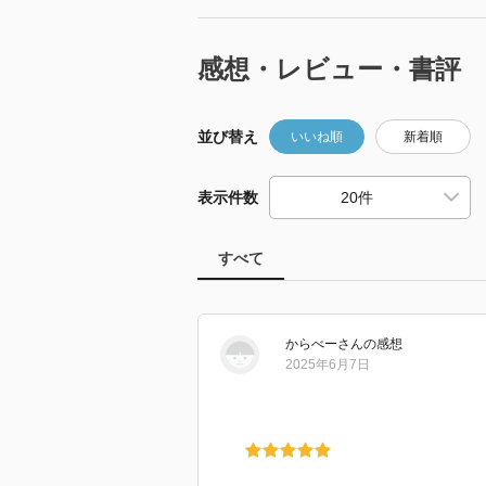
感想・レビュー・書評
並び替え
いいね順
新着順
表示件数
すべて
からべー
さん
の感想
2025年6月7日