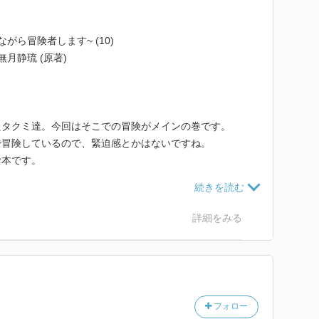
ら冒険者します~ (10)
無月静琉 (原著)
たタクミ達。今回はそこでの冒険がメインの巻です。
で冒険しているので、緊迫感とかはないですね。
む本です。
まどい)が多く描かれていたり、召喚獣の活躍
詳細をみる
国に戻ってきて日常＋冒険者をやります。
な人物との絡みが好きですね。
増やしてしまうと、今後描くの大変かもですね。
がします。
・・・
フォロー