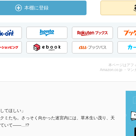
本棚に登録
本ページはアフ
Amazon.co.jp ・マンガ
してほしい」
クミたち。さっそく向かった迷宮内には、草木生い茂り、天
ていて――…!?