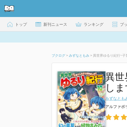
トップ
新刊ニュース
ランキング
ブ
ブクログ
>
みずなともみ
>
異世界ゆるり紀行~子育
異世
します
みずなとも
アルファポ