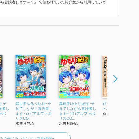
ながら冒険者します～３』 で使われていた紹介文から引用していま
 子
異世界ゆるり紀行~子
異世界ゆるり紀行~子
戦う!和風武器イラス
険者し
育てしながら冒険者し
育てしながら冒険者し
トポーズ集
ファポ
ます~ (3) (アルファポ
ます~ (4) (アルファポ
両角潤香
リスCO...
リスCO...
水無月静琉
水無月静琉
みの作品ランキング・新刊情報へ