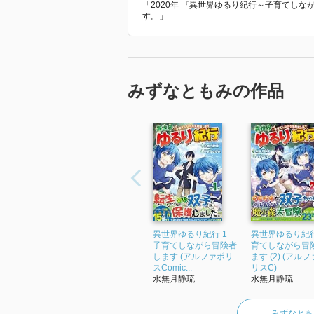
「2020年 『異世界ゆるり紀行～子育てし
す。」
みずなともみの作品
異世界ゆるり紀行 1
異世界ゆるり紀行
子育てしながら冒険者
育てしながら冒
します (アルファポリ
ます (2) (アル
スComic...
リスC)
水無月静琉
水無月静琉
みずなとも