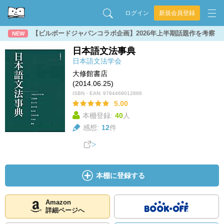
ログイン
新規会員登録
【ビルボードジャパンコラボ企画】2026年上半期話題作を考察
NEW
日本語文法事典
日本語文法学会
大修館書店
(2014.06.25)
ISBN・EAN:
9784469012866
5.00
本棚登録:
40
人
感想:
12
件
本棚に登録する
Amazon
詳細ページへ