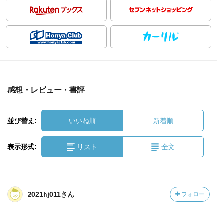
感想・レビュー・書評
並び替え:
いいね順
新着順
表示形式:
リスト
全文
2021hj011さん
フォロー