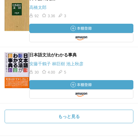
高橋太郎
92
3.36
3
日本語文法がわかる事典
安藤千鶴子 林巨樹 池上秋彦
30
4.00
5
もっと見る