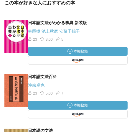
この本が好きな人におすすめの本
日本語文法がわかる事典 新装版
林巨樹 池上秋彦 安藤千鶴子
23
3.00
5
日本語文法百科
沖森卓也
23
5.00
7
日本語の文法