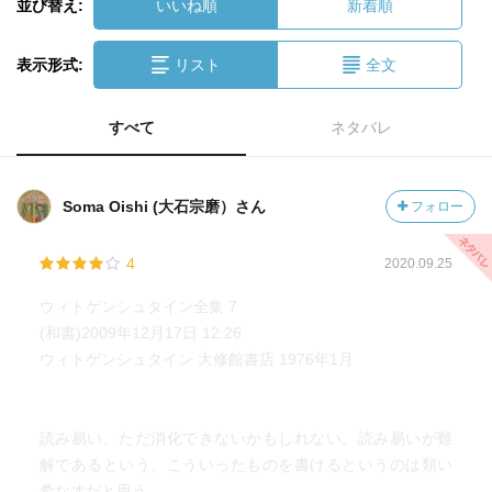
並び替え:
いいね順
新着順
表示形式:
リスト
全文
すべて
ネタバレ
Soma Oishi (大石宗磨）さん
フォロー
4
2020.09.25
ウィトゲンシュタイン全集 7
(和書)2009年12月17日 12:26
ウィトゲンシュタイン 大修館書店 1976年1月
読み易い。ただ消化できないかもしれない。読み易いが難
解であるという、こういったものを書けるというのは類い
希な才だと思う。