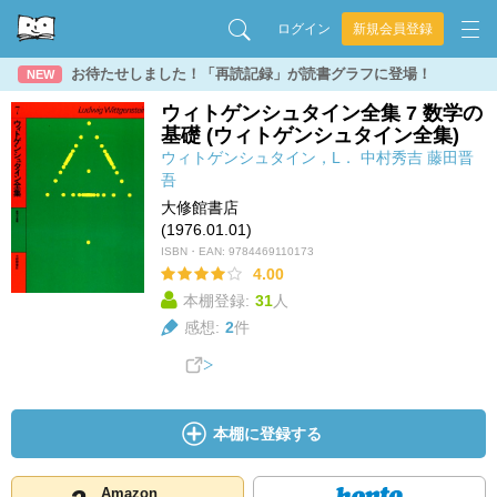
ログイン
新規会員登録
お待たせしました！「再読記録」が読書グラフに登場！
NEW
ウィトゲンシュタイン全集 7 数学の
基礎 (ウィトゲンシュタイン全集)
ウィトゲンシュタイン，L．
中村秀吉
藤田晋
吾
大修館書店
(1976.01.01)
ISBN・EAN:
9784469110173
4.00
本棚登録:
31
人
感想:
2
件
本棚に登録する
Amazon