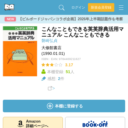
ログイン
新規会員登録
【ビルボードジャパンコラボ企画】2026年上半期話題作を考察
NEW
こんなこともできる英英辞典活用マ
ニュアル こんなこともできる
磐崎弘貞
大修館書店
(1990.01.01)
ISBN・EAN:
9784469211627
3.17
本棚登録:
51
人
感想:
2
件
本棚に登録する
Amazon
詳細ページへ