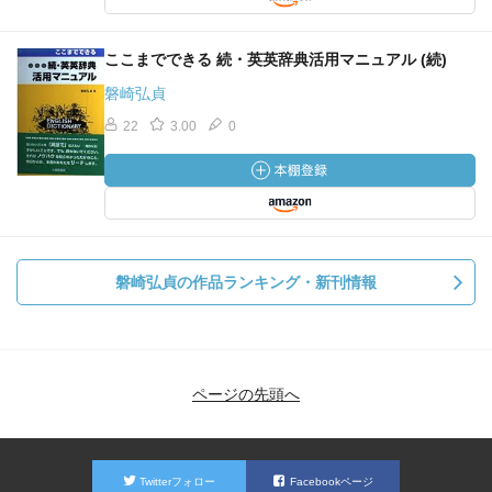
ここまでできる 続・英英辞典活用マニュアル (続)
磐崎弘貞
22
3.00
0
磐崎弘貞の作品ランキング・新刊情報
ページの先頭へ
Twitterフォロー
Facebookページ