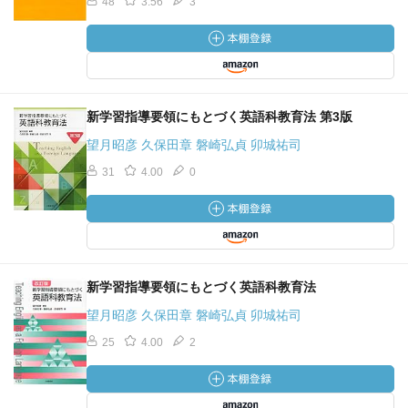
48
3.56
3
新学習指導要領にもとづく英語科教育法 第3版
望月昭彦 久保田章 磐崎弘貞 卯城祐司
31
4.00
0
新学習指導要領にもとづく英語科教育法
望月昭彦 久保田章 磐崎弘貞 卯城祐司
25
4.00
2