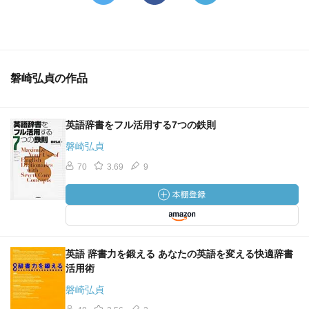
磐崎弘貞の作品
英語辞書をフル活用する7つの鉄則
磐崎弘貞
70
3.69
9
英語 辞書力を鍛える あなたの英語を変える快適辞書
活用術
磐崎弘貞