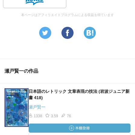
第２章 シンボルとは何か 022
本ページはアフィリエイトプログラムによる収益を得ています
I ソシュールと記号 022
II アイコン、インデックス、シンボル 024
i アイコン
ii インデックス
iii シンボル
III シンボルの性質 030
IV シンボル原理への疑問に答える 031
＜研究の指針＞ 035
瀬戸賢一の作品
第３章 音と意味とシンボル 037
I 音韻構造 037
日本語のレトリック 文章表現の技法 (岩波ジュニア新
II 音韻単位 038
書 418)
III 音韻制約 040
瀬戸賢一
IV 意味構造 042
1338
3.59
76
i 強い合成原理の弱み
ii 弱い合成原理の強み
V 'the football under the table'の意味を問う 049