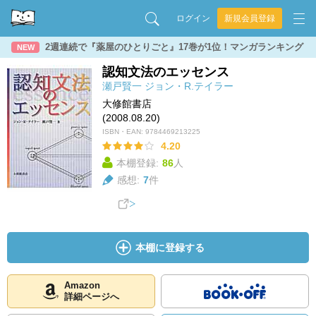
ログイン
新規会員登録
2週連続で『薬屋のひとりごと』17巻が1位！マンガランキング
NEW
認知文法のエッセンス
瀬戸賢一
ジョン・R.テイラー
大修館書店
(2008.08.20)
ISBN・EAN:
9784469213225
4.20
本棚登録:
86
人
感想:
7
件
本棚に登録する
Amazon
詳細ページへ