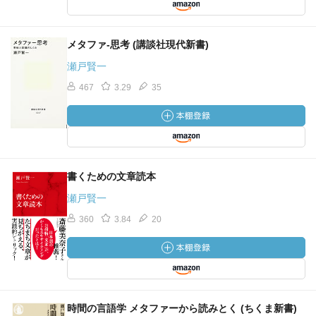
VI 意味の調整とアクティブ・ゾーン 052
＜研究の指針＞ 056
メタファ-思考 (講談社現代新書)
瀬戸賢一
第２部 認知文法の方法 059
467
3.29
35
第４章 スキーマと事例で説明する 061
I 意味構造に見るスキーマと事例 061
i 多義ネットワーク
II 音韻構造に見るスキーマと事例 069
書くための文章読本
i 素性（feature）
III シンボル構造に見るスキーマ構造と事例 075
瀬戸賢一
i 品詞の意味と音韻
360
3.84
20
＜研究の指針＞ 083
第５章 意味は弾性を示す 084
I 意味研究の３つのアプローチ 084
i 言語と世界の関係を探るアプローチ
時間の言語学 メタファーから読みとく (ちくま新書)
ii 言語内部に限るアプローチ