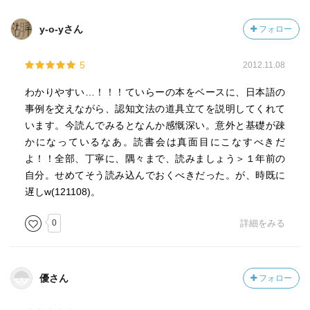
Linguistic Categorization, Oxford University Press, 2003
〈
https://global.oup.com/academic/product/linguistic-
y-o-yさん
フォロー
categorization-9780199266647?
cc=jp&lang=en&#.UEB_AiIeoxg
〉
5
2012.11.08
わかりやすい…！！！ていらーの本をベースに、日本語の
【目次】
事例を交えながら、認知文法の道具立てを説明してくれて
はじめに（2008年盛夏 瀬戸賢一） [iii-vi]
います。今読んでみるとなんか感慨深い。意外と基礎が疎
目次 [vii-xi]
かになっているなあ。読書会は真面目にこなすべきだ
よ！！全部、丁寧に、隅々まで、読みましょう＞１年前の
第１部 認知文法の考え方 003
自分。せめてそう読み込んでおくべきだった。が、時既に
遅しw(121108)。
第１章 認知文法と認知言語学 005
0
詳細をみる
I 認知論的転回 005
II 認知論的言語学でないもの 006
III 「認知言語学」としてのチョムスキー言語学 007
IV 認知言語学はどこが認知的か 009
優さん
フォロー
i カテゴリーの形成
ii 図と地