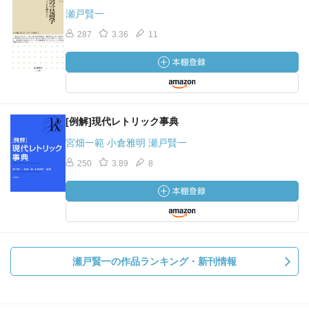
II 概念的アプローチ（プロファイル・ベース・ドメイ
瀬戸賢一
ン） 088
287
3.36
11
III 意味の弾性 092
i 意味の弾性に限界はないのか
IV 意味ネットワーク 102
i カテゴリーの拡張
ii over物語
[例解]現代レトリック事典
＜研究の指針＞ 113
宮畑一範 小倉雅明 瀬戸賢一
第６章 より大きな単位の作り方 115
250
3.89
8
I 「関係」をプロファイルする 115
i tr と lm
ii 形容詞と副詞
II 意味単位を結合する 125
i 意味結合の仕組み
瀬戸賢一の作品ランキング・新刊情報
III 音韻単位を結合する 130
i 認知文法における音韻制約のあり方
＜研究の指針＞ 136