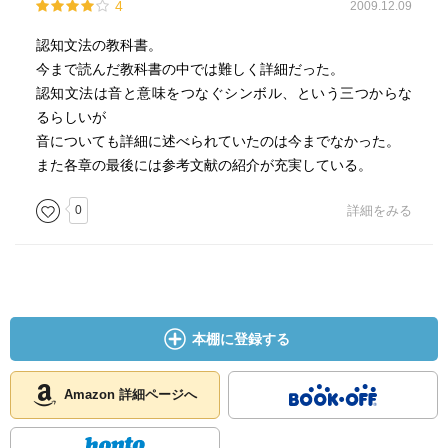
4
2009.12.09
iii イメージと「解釈」（construal）
iv メタファーと「経験基盤主義」
認知文法の教科書。
（experientialism）
今まで読んだ教科書の中では難しく詳細だった。
v 概念的アーキタイプ（祖型）
認知文法は音と意味をつなぐシンボル、という三つからな
vi 推論
るらしいが
vii 自動化（automatization）
音についても詳細に述べられていたのは今までなかった。
viii 記憶vs.計算、リストvs.ルール
また各章の最後には参考文献の紹介が充実している。
ix 形へのこだわり
0
詳細をみる
x シンボル行動
V 認知文法の全体像 014
i シンボル体系としてのことば
ii 単位間の関係
VI 認知文法の特徴 017
i 認知文法は用例に基づく（usage-based）
本棚に登録する
ii 認知文法は意味論を重視する
iii 認知文法では境界はファジーである
Amazon 詳細ページへ
iv 認知文法は独自の言語観をもつ
＜研究の指針＞ 020