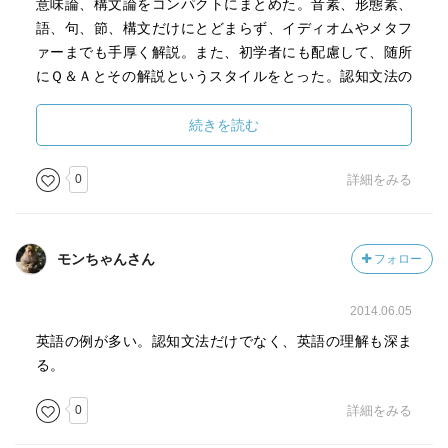
意味論、構文論をコンパクトにまとめた。音素、形態素、
語、句、節、構文だけにとどまらず、イディオムやメタフ
ァーまでも手厚く解説。また、初学者にも配慮して、随所
にＱ＆Ａとその解説というスタイルをとった。認知文法の
みならず認知言語学を専攻する学生にとっての必携書。
〈
https://www.taishukan.co.jp/book/b197085.html
〉
続きを読む
【個人メモ】
0
詳細をみる
・著者について英wikipediaでは記事は見当たらない。
・グーグル・スカラーはこの通り
〈
https://scholar.google.com/citations?
モンちゃんさん
フォロー
user=Z0he8pQAAAAJ&hl=en
〉
2014.06.05
・第一章末の「研究の指針」ではカテゴリー論の文献とし
て「Taylor(2003)」に言及しているいが、タイトルは割愛さ
英語の例が多い。認知文法だけでなく、英語の理解も深ま
れているし、巻末の引用献の一覧表には載ってない。
る。
私は門外漢なので論文か書籍か分からない。
0
詳細をみる
・追記。おそらくこの本。