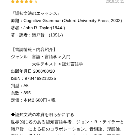
5
2019.10.11
『認知文法のエッセンス』
原題：Cognitive Grammar (Oxford University Press, 2002)
著者：John R. Taylor(1944-)
著・訳者：瀬戸賢一(1951-)
【書誌情報＋内容紹介】
ジャンル 言語・言語学 > 入門
大学テキスト > 認知言語学
出版年月日 2008/08/20
ISBN：9784469213225
判型：A5
頁数：395
定価：本体2,600円＋税
◆認知文法の本質を明らかにする
世界的に名のある認知言語学者、ジョン・Ｒ・テイラーと
瀬戸賢一による初のコラボレーション。音韻論、形態論、