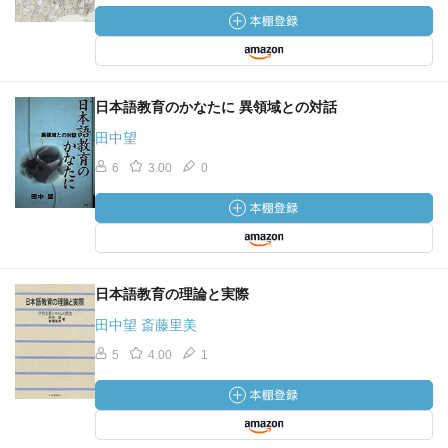
日本語教育のかなたに 異領域との対話
田中望
6
3.00
0
日本語教育の理論と実際
田中望 斎藤里美
5
4.00
1