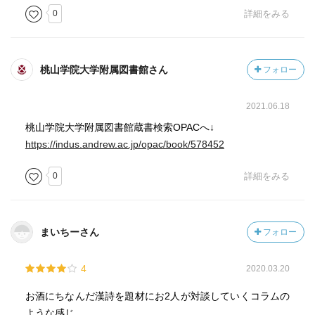
0
詳細をみる
桃山学院大学附属図書館さん
フォロー
2021.06.18
桃山学院大学附属図書館蔵書検索OPACへ↓
https://indus.andrew.ac.jp/opac/book/578452
0
詳細をみる
まいちーさん
フォロー
4
2020.03.20
お酒にちなんだ漢詩を題材にお2人が対談していくコラムの
ような感じ。