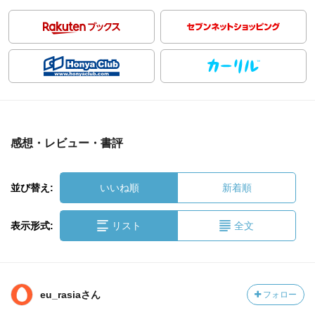
感想・レビュー・書評
並び替え:
いいね順
新着順
表示形式:
リスト
全文
eu_rasiaさん
フォロー