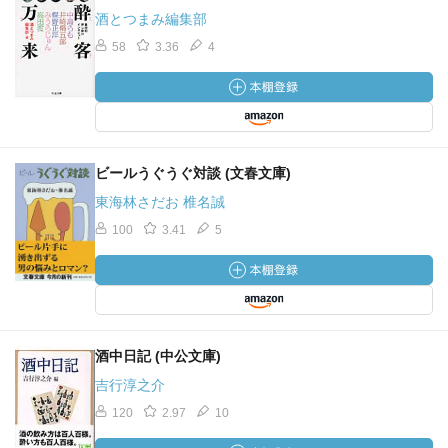
酒とつまみ編集部
58
3.36
4
ビールうぐうぐ対談 (文春文庫)
東海林さだお 椎名誠
100
3.41
5
酒中日記 (中公文庫)
吉行淳之介
120
2.97
10