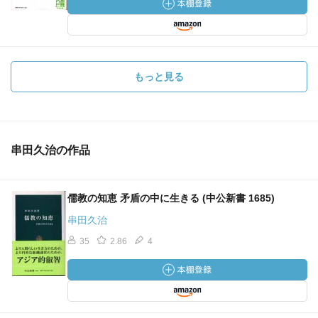
もっと見る
串田久治の作品
儒教の知恵 矛盾の中に生きる (中公新書 1685)
串田久治
35
2.86
4