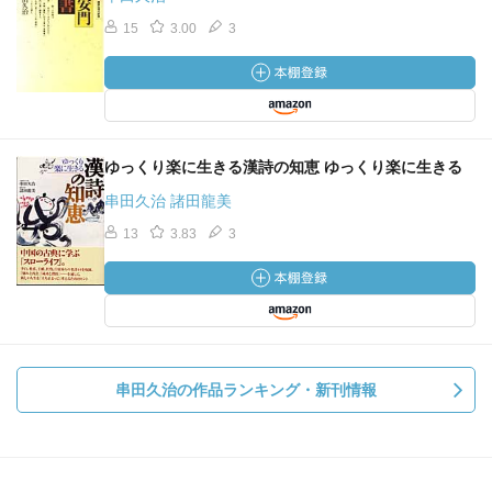
15
3.00
3
ゆっくり楽に生きる漢詩の知恵 ゆっくり楽に生きる
串田久治 諸田龍美
13
3.83
3
串田久治の作品ランキング・新刊情報