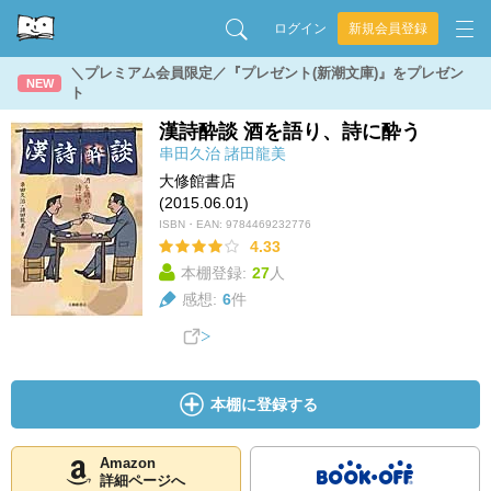
ログイン
新規会員登録
＼プレミアム会員限定／『プレゼント(新潮文庫)』をプレゼン
NEW
ト
漢詩酔談 酒を語り、詩に酔う
串田久治
諸田龍美
大修館書店
(2015.06.01)
ISBN・EAN:
9784469232776
4.33
本棚登録:
27
人
感想:
6
件
本棚に登録する
Amazon
詳細ページへ