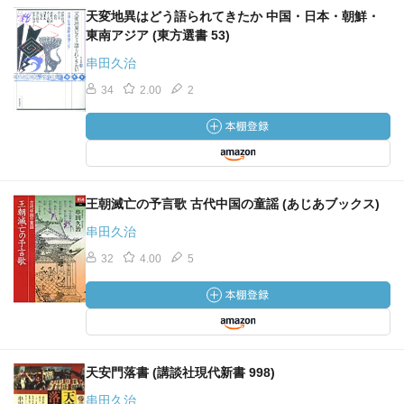
天変地異はどう語られてきたか 中国・日本・朝鮮・
東南アジア (東方選書 53)
串田久治
34
2.00
2
王朝滅亡の予言歌 古代中国の童謡 (あじあブックス)
串田久治
32
4.00
5
天安門落書 (講談社現代新書 998)
串田久治