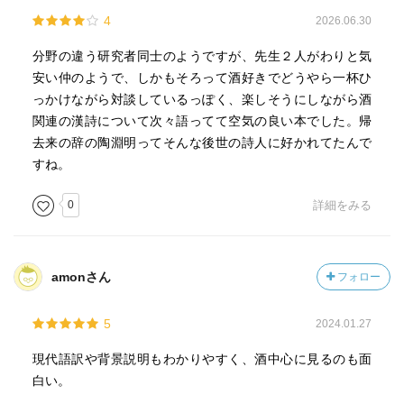
4
2026.06.30
分野の違う研究者同士のようですが、先生２人がわりと気
安い仲のようで、しかもそろって酒好きでどうやら一杯ひ
っかけながら対談しているっぽく、楽しそうにしながら酒
関連の漢詩について次々語ってて空気の良い本でした。帰
去来の辞の陶淵明ってそんな後世の詩人に好かれてたんで
すね。
0
詳細をみる
amonさん
フォロー
5
2024.01.27
現代語訳や背景説明もわかりやすく、酒中心に見るのも面
白い。