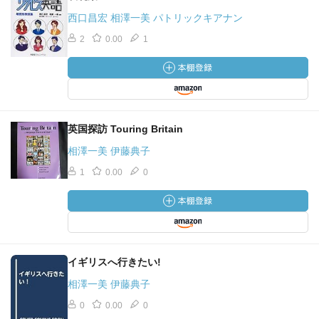
西口昌宏 相澤一美 パトリックキアナン
2
0.00
1
英国探訪 Touring Britain
相澤一美 伊藤典子
1
0.00
0
イギリスへ行きたい!
相澤一美 伊藤典子
0
0.00
0