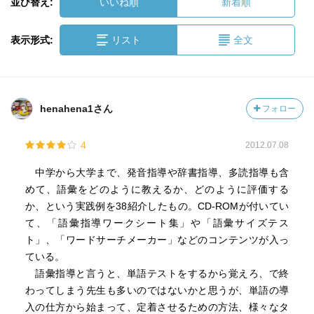
並び替え:
いいね順
新着順
表示形式:
リスト
全文
henahena1さん
フォロー
4
2012.07.08
中学から大学まで、発音指導や辞書指導、多読指導も含
めて、語彙をどのように教えるか、どのように評価する
か、という実践例を38紹介したもの。CD-ROMが付いてい
て、「語彙指導ワークシート集」や「語彙サイズテス
ト」、「ワードサーチメーカー」などのコンテンツが入っ
ている。
語彙指導と言うと、単語テストをするから覚えろ、で終
わってしまう先生も多いのではないかと思うが、単語の導
入の仕方から始まって、定着させるための方法、様々なタ