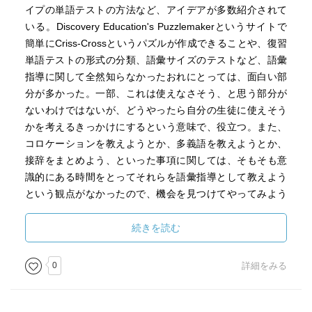
イプの単語テストの方法など、アイデアが多数紹介されて
いる。Discovery Education's Puzzlemakerというサイトで
簡単にCriss-Crossというパズルが作成できることや、復習
単語テストの形式の分類、語彙サイズのテストなど、語彙
指導に関して全然知らなかったおれにとっては、面白い部
分が多かった。一部、これは使えなさそう、と思う部分が
ないわけではないが、どうやったら自分の生徒に使えそう
かを考えるきっかけにするという意味で、役立つ。また、
コロケーションを教えようとか、多義語を教えようとか、
接辞をまとめよう、といった事項に関しては、そもそも意
識的にある時間をとってそれらを語彙指導として教えよう
という観点がなかったので、機会を見つけてやってみよう
と思う。
本の値段は2400円するが、英語の指導に語彙の指導は基
続きを読む
本的なことだし、それらについての様々な知見やノウハウ
が学べるという意味では、貴重で、十分モトがとれる本だ
0
詳細をみる
と思う。（12/07/08）