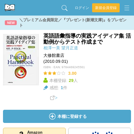
ログイン
新規会員登録
＼プレミアム会員限定／『プレゼント(新潮文庫)』をプレゼン
NEW
ト
英語語彙指導の実践アイディア集 活
動例からテスト作成まで
相澤一美
望月正道
大修館書店
(2010.09.01)
ISBN・EAN:
9784469245561
3.00
本棚登録:
29
人
感想:
1
件
本棚に登録する
Amazon