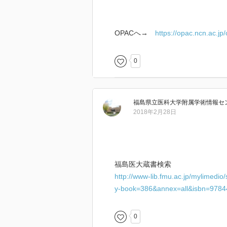
OPACへ→
https://opac.ncn.ac.j
0
福島県立医科大学附属学術情報セン
2018年2月28日
福島医大蔵書検索
http://www-lib.fmu.ac.jp/mylimed
y-book=386&annex=all&isbn=978
0