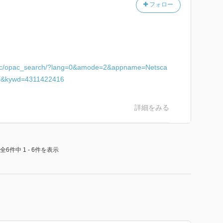
フォロー
要因に挑む！ 健康格差、ソーシャル・キャピタル、行
革、日本が直面する課題解決のヒントがここに。
k/b313165.html
＞
p/opac/opac_search/?lang=0&amode=2&appname=Netsca
0&kywd=4311422416
詳細をみる
全6件中 1 - 6件を表示
―健康の社会的決定要因―
Epidemiology: Social Determinants of Population Healt
・カワチ］
の生理学的影響