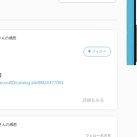
さん
の感想
フォロー
】
c/recordID/catalog.bib/BB24377081
詳細をみる
さん
の感想
フォロー不許可