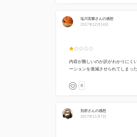
塩川宏郷
さん
の感想
2017年12月14日
内容が難しいのか訳がわかりにく
ーションを激減させられてしまっ
0
別府
さん
の感想
2017年11月7日