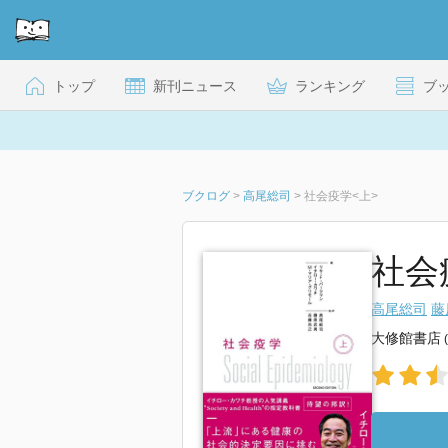
トップ
新刊ニュース
ランキング
ブ
ブクログ
>
高尾総司
>
社会疫学<上>
社会
高尾総司
藤
大修館書店