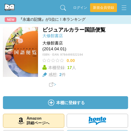
ログイン
新規会員登録
『永遠の記憶』が1位に！本ランキング
NEW
ビジュアルカラー国語便覧
大修館書店
大修館書店
(2014.04.01)
ISBN・EAN:
9784469322194
0.00
本棚登録:
17
人
感想:
2
件
本棚に登録する
Amazon
詳細ページへ