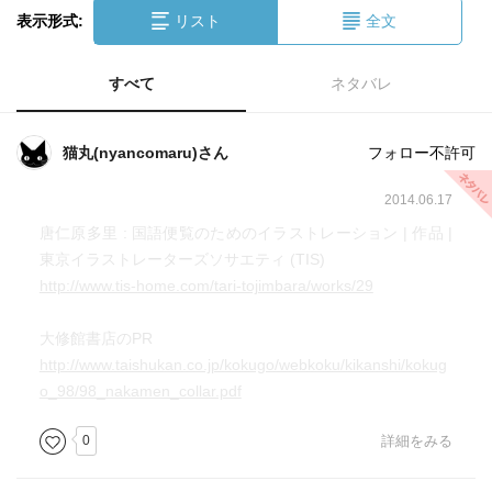
表示形式:
リスト
全文
すべて
ネタバレ
猫丸(nyancomaru)さん
フォロー不許可
2014.06.17
唐仁原多里 : 国語便覧のためのイラストレーション | 作品 |
東京イラストレーターズソサエティ (TIS)
http://www.tis-home.com/tari-tojimbara/works/29
大修館書店のPR
http://www.taishukan.co.jp/kokugo/webkoku/kikanshi/kokug
o_98/98_nakamen_collar.pdf
0
詳細をみる