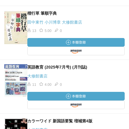
楷行草 筆順字典
田中東竹 小川博章 大修館書店
13
5.00
0
英語教育 (2025年7月号) (月刊誌)
大修館書店
11
4.00
0
カラーワイド 新国語要覧 増補第4版