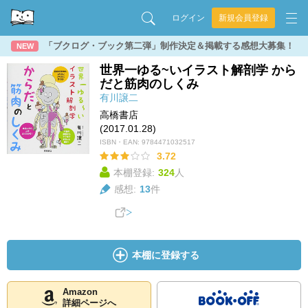
ログイン
新規会員登録
「ブクログ・ブック第二弾」制作決定＆掲載する感想大募集！
NEW
世界一ゆる~いイラスト解剖学 から
だと筋肉のしくみ
有川譲二
高橋書店
(2017.01.28)
ISBN・EAN:
9784471032517
3.72
本棚登録:
324
人
感想:
13
件
本棚に登録する
Amazon
詳細ページへ