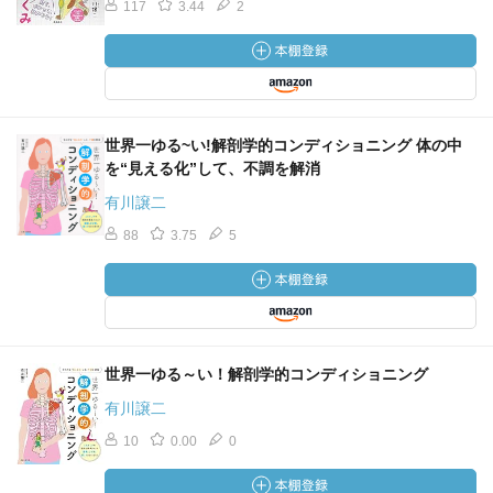
117
3.44
2
世界一ゆる~い!解剖学的コンディショニング 体の中
を“見える化”して、不調を解消
有川譲二
88
3.75
5
世界一ゆる～い！解剖学的コンディショニング
有川譲二
10
0.00
0