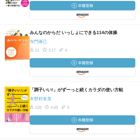
みんなのからだ いっしょにできる114の体操
寺門琢己
21
3.17
4
「調子いい!」がずーっと続くカラダの使い方帖
木野村朱美
126
4.05
5