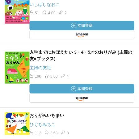
いしばしなおこ
51
4.00
2
入学までにおぼえたい 3・4・5才のおりがみ (主婦の
友αブックス)
主婦の友社
108
3.60
4
おりがみいちまい
ひぐちみちこ
112
3.68
8