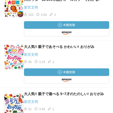
新宮文明
103
4.00
2
大人気!! 親子であそべる かわいい! おりがみ
新宮文明
95
3.33
2
大人気!! 親子で遊べる 5~7才のたのしい! おりがみ
新宮文明
91
3.40
1