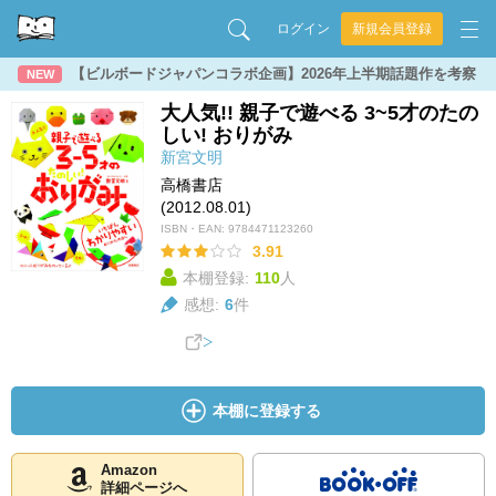
ログイン
新規会員登録
【ビルボードジャパンコラボ企画】2026年上半期話題作を考察
NEW
大人気!! 親子で遊べる 3~5才のたの
しい! おりがみ
新宮文明
高橋書店
(2012.08.01)
ISBN・EAN:
9784471123260
3.91
本棚登録:
110
人
感想:
6
件
本棚に登録する
Amazon
詳細ページへ