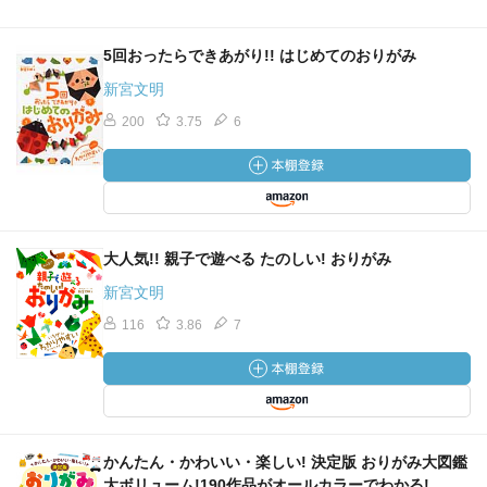
5回おったらできあがり!! はじめてのおりがみ
新宮文明
200
3.75
6
大人気!! 親子で遊べる たのしい! おりがみ
新宮文明
116
3.86
7
かんたん・かわいい・楽しい! 決定版 おりがみ大図鑑
大ボリューム!190作品がオールカラーでわかる!