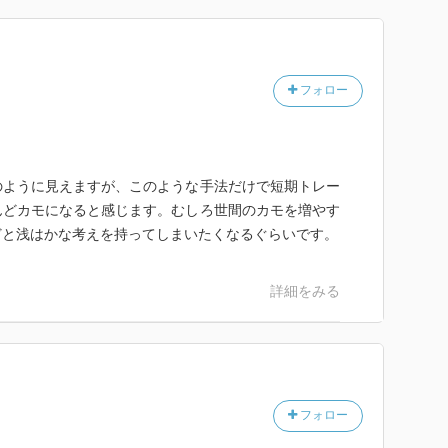
レード寄りな感じの本なのかな。それでも「株式売買
分にわかると思う。わかるようになると、面白くなって
。
は、このテの実務本にはふさわしくないかな？今の株
フォロー
出せるような状態だと思う。だからこそ逆に今このタイ
って仕組みを理解できるのじゃないかと思ってるよ。
にしよう。
のように見えますが、このような手法だけで短期トレー
んどカモになると感じます。むしろ世間のカモを増やす
どと浅はかな考えを持ってしまいたくなるぐらいです。
詳細をみる
フォロー