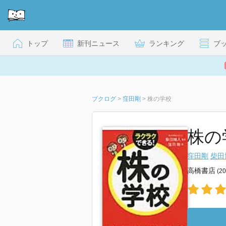
トップ
新刊ニュース
ランキング
ブ
ブクログ
>
窪田剛
>
株の学校
株の
窪田剛
柴田
高橋書店
(2