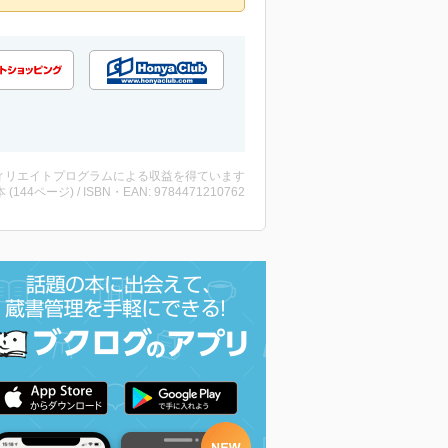
ィリエイトプログラムによる収益を得ています
・本 (144ページ) / ISBN・EAN: 9784471210762