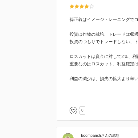
孫正義はイメージトレーニングで
投資は作物の栽培、トレードは収
投資のつもりでトレードしない、
ロスカットは資金に対して2％、利
重要なのはロスカット。利益確定
利益の減少は、損失の拡大より辛
トレンドが加速する節目がねらい
上場来高値は無条件で注目。
値動き幅が大きい銘柄＝過去1か月
0
一日の売買代金が最低でも10億円
株価はだませても出来高は騙せな
エントリー後2週間動かない株は処
boompanch
さん
の感想