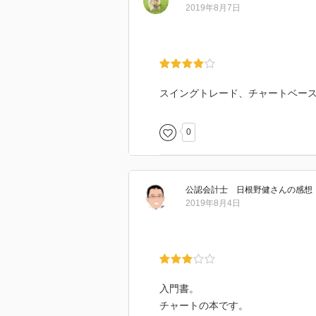
2019年8月7日
ローソク足で心理を読み取る。
強い陽線、下ヒゲは強気、うわひ
8～10か月の高値を直線で結ぶ。
3角持ち合いのブレイクは、トレン
スイングトレード、チャートベー
主な高安値とは、足5本で真ん中が
0
まず、売買代金ランキングを見る。
トを見る。週足と日足、出来高を
資金管理は、ストップを入れるレ
公認会計士 日根野健
さん
の感想
2019年8月4日
入門書。
チャートの本です。