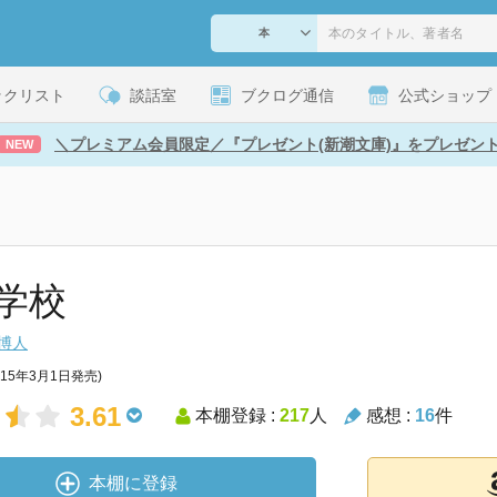
ックリスト
談話室
ブクログ通信
公式ショップ
＼プレミアム会員限定／『プレゼント(新潮文庫)』をプレゼン
NEW
学校
博人
015年3月1日発売)
3.61
本棚登録 :
217
人
感想 :
16
件
本棚に登録