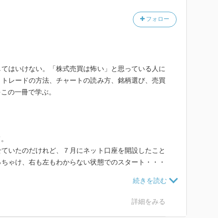
フォロー
てはいけない。「株式売買は怖い」と思っている人に
。トレードの方法、チャートの読み方、銘柄選び、売買
をこの一冊で学ぶ。
て。
ていたのだけれど、７月にネット口座を開設したこと
っちゃけ、右も左もわからない状態でのスタート・・・
と元金＋利益を維持できてる。保有銘柄を全て売却して
怖いし、専門用語など全くわからない自分、やはりこ
詳細をみる
で一冊手に取ってみた。