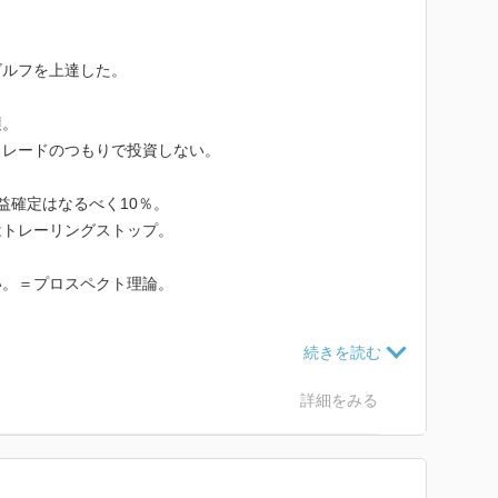
ゴルフを上達した。
穫。
トレードのつもりで投資しない。
益確定はなるべく10％。
はトレーリングストップ。
い。＝プロスペクト理論。
目。
に15％以上の値幅があること。
詳細をみる
以上。
い。出来高が伴わない上昇は参戦しない。
分。