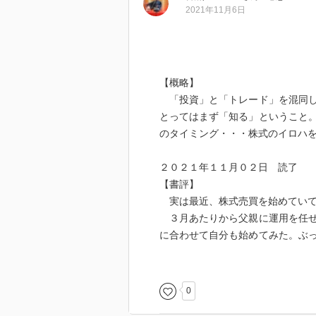
2021年11月6日
【概略】
「投資」と「トレード」を混同し
とってはまず「知る」ということ
のタイミング・・・株式のイロハ
２０２１年１１月０２日 読了
【書評】
実は最近、株式売買を始めてい
３月あたりから父親に運用を任せ
に合わせて自分も始めてみた。ぶ
なんとか現在に至るまで、ちゃん
も維持はできてる。
右も左もわからないまま進むのは
0
こは「本」（＋動画）ということ