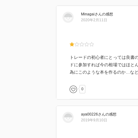
この本はどちらかというとデイト
とは？」のイロハについては十二
Minagai
さん
の感想
る。本当に面白い。世界がわかる
2020年2月11日
あまり細かな書評・感想というの
式市場は、誰が参入しても利益が
ミングで火傷せずに遊ばせてもら
近々、この株式売買について動画
トレードの初心者にとっては良書
ドに参加すれば今の相場ではほと
為にこのような本を作るのか…な
0
aya00226
さん
の感想
2019年9月10日