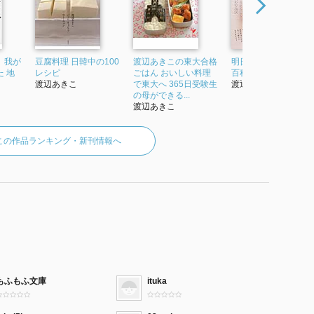
、我が
豆腐料理 日韓中の100
渡辺あきこの東大合格
明日使える!お弁当大
 地
レシピ
ごはん おいしい料理
百科 (趣味どきっ!)
渡辺あきこ
で東大へ 365日受験生
渡辺あきこ
の母ができる...
渡辺あきこ
この作品ランキング・新刊情報へ
もふもふ文庫
ituka