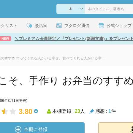
ックリスト
談話室
ブクログ通信
公式ショップ
＼プレミアム会員限定／『プレゼント(新潮文庫)』をプレゼン
NEW
いまこそ、手作り お弁当のすすめ 作ってくれる人がいる幸せ、食べてくれる人がいる幸せ。
こそ、手作り お弁当のすす
006年3月1日発売)
3.80
本棚登録 :
23
人
感想 :
1
件
本棚に登録