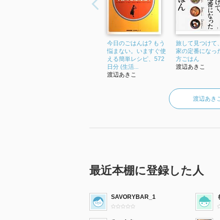
今日のごはんは? もう
旅して見つけて
悩まない。いますぐ使
家の定番になった
える簡単レシピ、572
方ごはん
日分 (生活...
渡辺あきこ
渡辺あきこ
渡辺あき
最近本棚に登録した人
SAVORYBAR_1