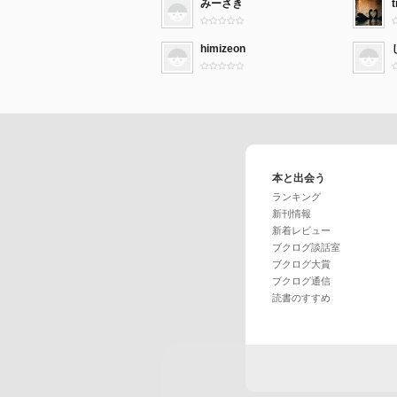
みーさき
t
himizeon
本と出会う
ランキング
新刊情報
新着レビュー
ブクログ談話室
ブクログ大賞
ブクログ通信
読書のすすめ