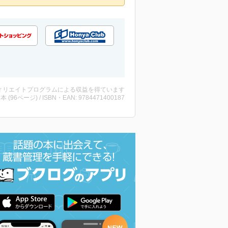
ィリエイトプログラムによる収益を得ています
 ・本 (96ページ) / ISBN・EAN: 9784471400187