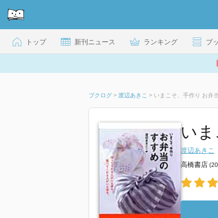
トップ
新刊ニュース
ランキング
ブ
ブクログ
>
渡辺あきこ
>
いま
渡辺あきこ
高橋書店
(2