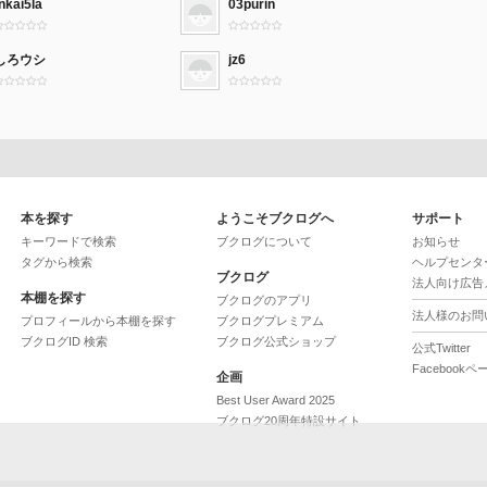
nkai5la
03purin
しろウシ
jz6
本を探す
ようこそブクログへ
サポート
キーワードで検索
ブクログについて
お知らせ
タグから検索
ヘルプセンタ
ブクログ
法人向け広告
本棚を探す
ブクログのアプリ
法人様のお問
プロフィールから本棚を探す
ブクログプレミアム
ブクログID 検索
ブクログ公式ショップ
公式Twitter
Facebookペ
企画
Best User Award 2025
ブクログ20周年特設サイト