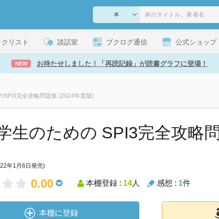
ックリスト
談話室
ブクログ通信
公式ショップ
お待たせしました！「再読記録」が読書グラフに登場！
NEW
SPI3完全攻略問題集 (2024年度版)
学生のための SPI3完全攻略問題集
022年1月6日発売)
0.00
本棚登録 :
14
人
感想 :
1
件
本棚に登録