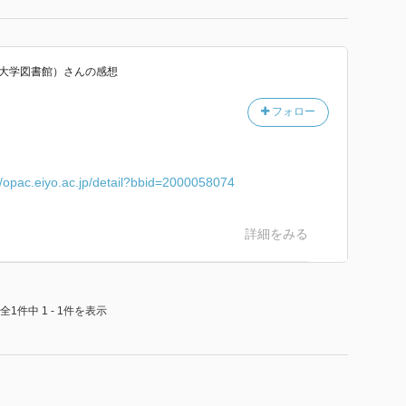
養大学図書館）
さん
の感想
フォロー
//opac.eiyo.ac.jp/detail?bbid=2000058074
詳細をみる
全1件中 1 - 1件を表示