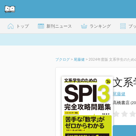
トップ
新刊ニュース
ランキング
ブ
ブクログ
>
尾藤健
>
2024年度版 文系学生のための
文系
尾藤健
高橋書店
(2