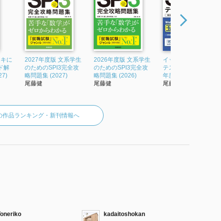
ッキに
2027年度版 文系学生
2026年度版 文系学生
イッキに攻略!SPI3&
ード解
のためのSPI3完全攻
のためのSPI3完全攻
テストセンター 2019
7)
略問題集 (2027)
略問題集 (2026)
年度版
尾藤健
尾藤健
尾藤健
の作品ランキング・新刊情報へ
Toneriko
kadaitoshokan