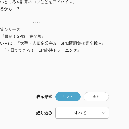
いところや計算のコツなどをアドバイス。
るかも！？
……………………‥‥
策シリーズ
『最新！SPI3 完全版』
い人は→『大手・人気企業突破 SPI3問題集≪完全版≫』
→『７日でできる！ SPI必勝トレーニング』
表示形式
リスト
全文
絞り込み