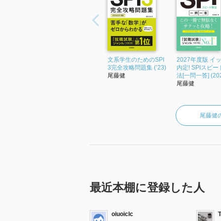
文系学生のためのSPI
2027年度版 イ
3完全攻略問題集 (’23)
内定! SPIスピ
尾藤健
法[一問一答] (202
尾藤健
尾藤健
最近本棚に登録した人
oiuoiclc