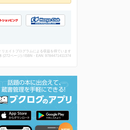
ィリエイトプログラムによる収益を得ています
・本 (272ページ) / ISBN・EAN: 9784471411374