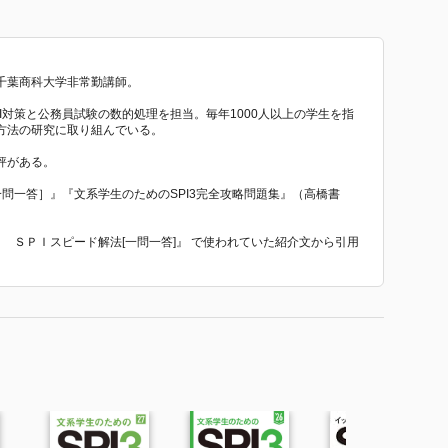
千葉商科大学非常勤講師。
I対策と公務員試験の数的処理を担当。毎年1000人以上の学生を指
方法の研究に取り組んでいる。
評がある。
一問一答］』『文系学生のためのSPI3完全攻略問題集』（高橋書
！ ＳＰＩスピード解法[一問一答]』 で使われていた紹介文から引用