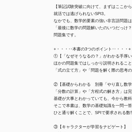
【筆記試験突破に向けて、まずはここから
就活では逃げられないSPI3。
なかでも、数学的要素の強い非言語問題は
「最後に数学の問題解いたのいつだっけ？
問題集です。
+・・・‥本書の3つのポイント‥・・・+
①【「なぜそうなるの？」がわかる手厚い
ほかの問題集ではしっかり説明されること
「式の立て方」や「問題を解く際の思考の
②【基礎からわかる 別冊「やり直し数学
「分数の計算」や「方程式の解き方」は完
基礎が大事とわかっていても、今から教科
そこで本書は、数学の基礎知識を一問一答
ひと通り解くことで、SPIで要求される
③【キャラクターが学習をナビゲート】