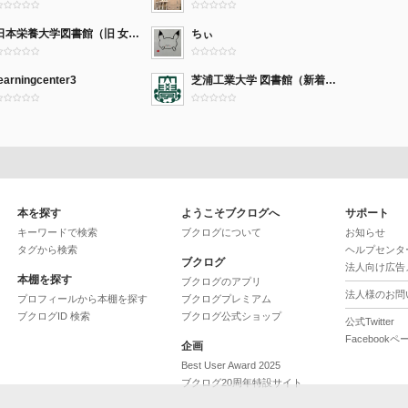
日本栄養大学図書館（旧 女子栄養大学図書館）
ちぃ
earningcenter3
芝浦工業大学 図書館（新着本）
本を探す
ようこそブクログへ
サポート
キーワードで検索
ブクログについて
お知らせ
タグから検索
ヘルプセンタ
ブクログ
法人向け広告
本棚を探す
ブクログのアプリ
法人様のお問
プロフィールから本棚を探す
ブクログプレミアム
ブクログID 検索
ブクログ公式ショップ
公式Twitter
Facebookペ
企画
Best User Award 2025
ブクログ20周年特設サイト