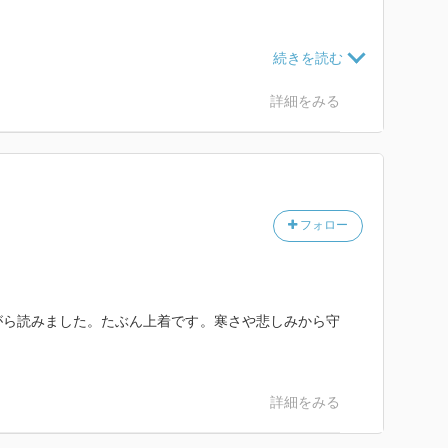
ng) • Instagram写真と動画
saeheng/
詳細をみる
rator | London, UK
学出版部
/b10086817.html
フォロー
がら読みました。たぶん上着です。寒さや悲しみから守
詳細をみる