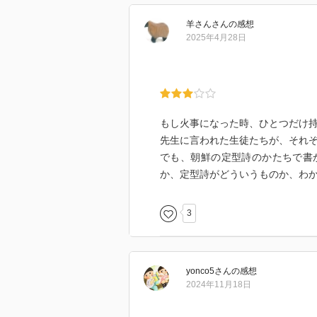
羊さん
さん
の感想
2025年4月28日
もし火事になった時、ひとつだけ
先生に言われた生徒たちが、それ
でも、朝鮮の定型詩のかたちで書
か、定型詩がどういうものか、わ
3
yonco5
さん
の感想
2024年11月18日