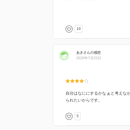
Robert Sae-Heng(@robertsaehe
https://www.instagram.com/robert
10
Robert Sae-Heng | Freelance Illust
https://www.robertsaeheng.com/
あき
さん
の感想
ひとつだけ守りたいもの - 玉川大
2026年7月25日
https://www.tamagawa-up.jp/book
自分はなににするかなぁと考えな
られたいからです。
5