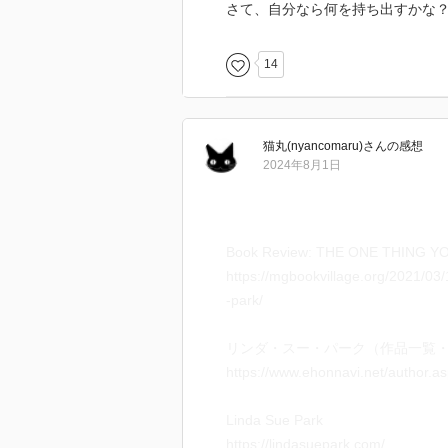
さて、自分なら何を持ち出すかな
14
猫丸(nyancomaru)
さん
の感想
2024年8月1日
Book Review: THE ONE THING YOU
https://mgbookvillage.org/2021/03
-park/
リンダ・スー・パーク（作品一覧・
https://www.ehonnavi.net/author.
Linda Sue Park
https://lindasuepark.com/