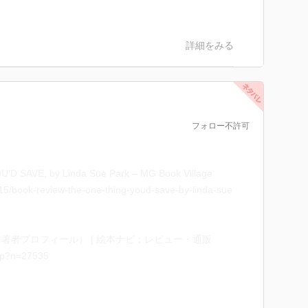
？
詳細をみる
フォロー不許可
’D SAVE, by Linda Sue Park – MG Book Village
/15/book-review-the-one-thing-youd-save-by-linda-sue
著者プロフィール） | 絵本ナビ：レビュー・通販
asp?n=27535