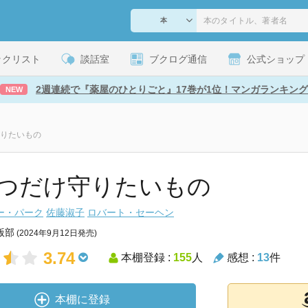
ックリスト
談話室
ブクログ通信
公式ショップ
2週連続で『薬屋のひとりごと』17巻が1位！マンガランキング
NEW
りたいもの
つだけ守りたいもの
ー・パーク
佐藤淑子
ロバート・セーヘン
版部
(2024年9月12日発売)
3.74
本棚登録 :
155
人
感想 :
13
件
本棚に登録