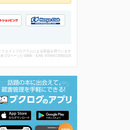
ィリエイトプログラムによる収益を得ています
 ・本 (72ページ) / ISBN・EAN: 9784472060328