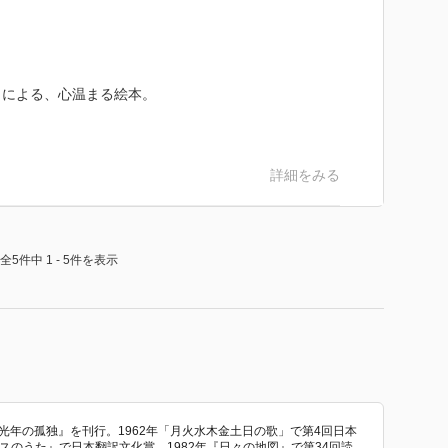
トによる、心温まる絵本。
詳細をみる
全5件中 1 - 5件を表示
十億光年の孤独』を刊行。1962年「月火水木金土日の歌」で第4回日本
スのうた』で日本翻訳文化賞、1982年『日々の地図』で第34回読