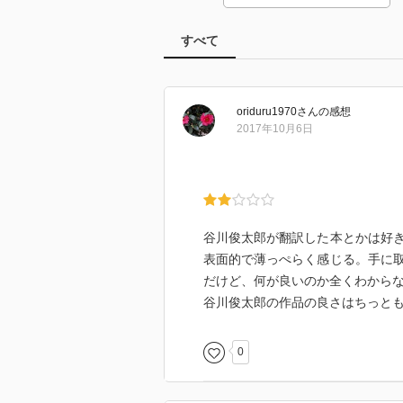
すべて
oriduru1970
さん
の感想
2017年10月6日
谷川俊太郎が翻訳した本とかは好
表面的で薄っぺらく感じる。手に
だけど、何が良いのか全くわから
谷川俊太郎の作品の良さはちっと
0