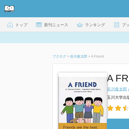
トップ
新刊ニュース
ランキング
ブ
ブクログ
>
谷川俊太郎
>
A Friend
A F
谷川俊太郎
玉川大学出