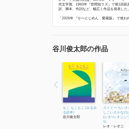
売文学賞、1993年『世間知ラズ』で第1回
訳、脚本、作詞など、幅広く作品を発表した。2
「2026年 『かべとじめん 愛蔵版』 で使
谷川俊太郎の作品
もこ もこもこ (みるみ
スイミー ちいさ
る絵本)
しこいさかなの
谷川俊太郎
(レオ=レオニシ
1)
レオ・レオニ