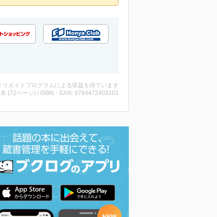
ィリエイトプログラムによる収益を得ています
 ・本 (72ページ) / ISBN・EAN: 9784472403101