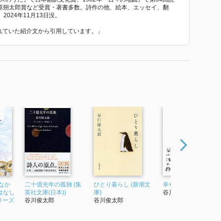
萩原朔太郎賞など受賞・著書多数。詩作の他、絵本、エッセイ、翻
024年11月13日没。
われていた紹介文から引用しています。」
なか
二十億光年の孤独 (集
ひとり暮らし (新潮文
幸せについて
はなし
英社文庫(日本))
庫)
谷川俊太郎
リーズ
谷川俊太郎
谷川俊太郎