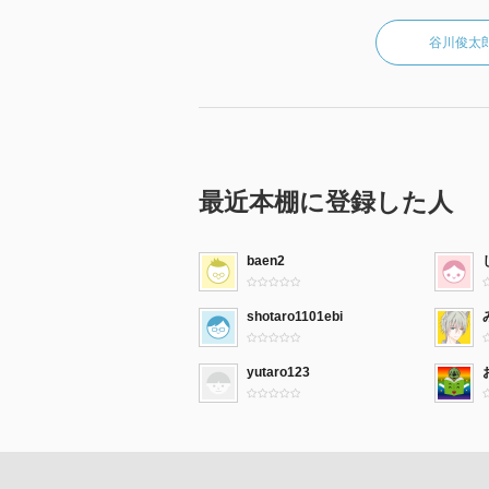
谷川俊太
最近本棚に登録した人
baen2
shotaro1101ebi
yutaro123