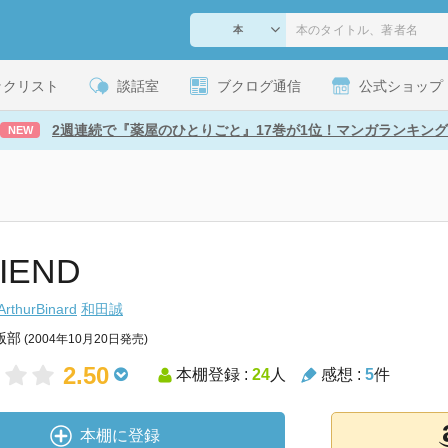
ックリスト
談話室
ブクログ通信
公式ショップ
2週連続で『薬屋のひとりごと』17巻が1位！マンガランキング
NEW
RIEND
ArthurBinard
和田誠
版部
(2004年10月20日発売)
2.50
本棚登録 :
24
人
感想 :
5
件
本棚に登録