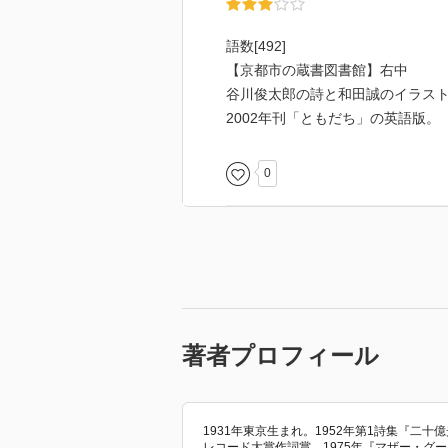
語数[492]
【京都市の蔵書図書館】右中
谷川俊太郎の詩と和田誠のイラス
2002年刊「ともだち」の英語版。
0
著者プロフィール
1931年東京生まれ。1952年第1詩集『二
レコード大賞作詞賞、1975年『マザー・グー