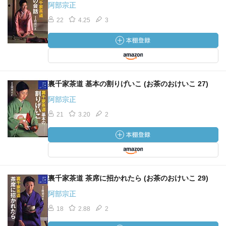
阿部宗正
22
4.25
3
裏千家茶道 基本の割りげいこ (お茶のおけいこ 27)
阿部宗正
21
3.20
2
裏千家茶道 茶席に招かれたら (お茶のおけいこ 29)
阿部宗正
18
2.88
2