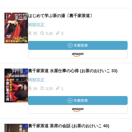
はじめて学ぶ茶の湯〔裏千家茶道〕
阿部宗正
25
3.20
3
裏千家茶道 水屋仕事の心得 (お茶のおけいこ 33)
阿部宗正
24
3.33
1
裏千家茶道 茶席の会話 (お茶のおけいこ 40)