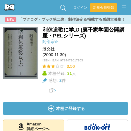
ログイン
新規会員登録
「ブクログ・ブック第二弾」制作決定＆掲載する感想大募集！
NEW
利休道歌に学ぶ (裏千家学園公開講
座・PELシリーズ)
阿部宗正
淡交社
(2000.11.30)
ISBN・EAN:
9784473017765
3.50
本棚登録:
31
人
感想:
2
件
本棚に登録する
Amazon
詳細ページへ