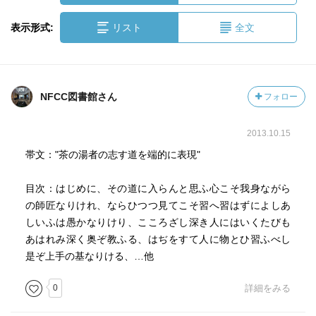
表示形式:
リスト
全文
NFCC図書館さん
フォロー
2013.10.15
帯文："茶の湯者の志す道を端的に表現"
目次：はじめに、その道に入らんと思ふ心こそ我身ながら
の師匠なりけれ、ならひつつ見てこそ習へ習はずによしあ
しいふは愚かなりけり、こころざし深き人にはいくたびも
あはれみ深く奥ぞ教ふる、はぢをすて人に物とひ習ふべし
是ぞ上手の基なりける、…他
0
詳細をみる