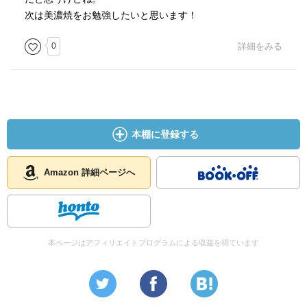
が多く作られます。
次は美濃焼をお勉強したいと思います！
現代では普段使いのものに加えて、大がかりなアート作品
も作られています。
0
詳細をみる
こうした作品も、良質の土と高度な技術の伝統から生まれ
るもの。
陶磁器の代名詞となった瀬戸物を生んだ土地。その名前が
伊達ではないことを窺わせる、コンパクトな１冊です。
本棚に登録する
Amazon 詳細ページへ
本ページはアフィリエイトプログラムによる収益を得ています