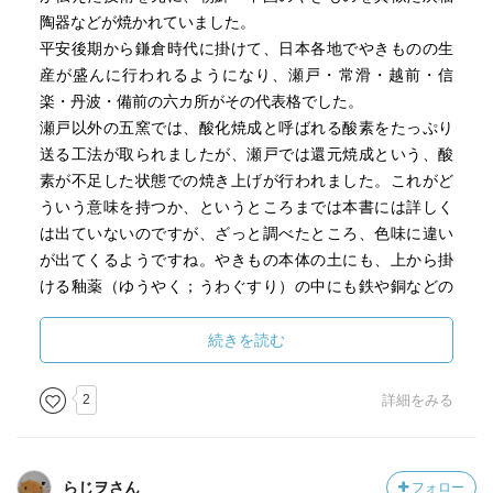
陶器などが焼かれていました。
平安後期から鎌倉時代に掛けて、日本各地でやきものの生
産が盛んに行われるようになり、瀬戸・常滑・越前・信
楽・丹波・備前の六カ所がその代表格でした。
瀬戸以外の五窯では、酸化焼成と呼ばれる酸素をたっぷり
送る工法が取られましたが、瀬戸では還元焼成という、酸
素が不足した状態での焼き上げが行われました。これがど
ういう意味を持つか、というところまでは本書には詳しく
は出ていないのですが、ざっと調べたところ、色味に違い
が出てくるようですね。やきもの本体の土にも、上から掛
ける釉薬（ゆうやく；うわぐすり）の中にも鉄や銅などの
金属成分が入っています。金属は酸化の度合いで色が変わ
ります。そんなところから、色味や風合いの違いが生まれ
続きを読む
るようです。ごくごく大雑把には、酸化焼成だと温かみの
ある黄色がかった感じ、還元焼成だと渋みのある硬質な感
2
詳細をみる
じに仕上がるとイメージするとよいようです。
瀬戸では中国の白磁や青磁を写したものがよく産出されま
したが、還元焼成の技がそうした作品には適していたとい
らじヲさん
フォロー