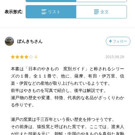
表示形式:
リスト
全文
ぽんきちさん
フォロー
4
2015.08.28
本書は「日本のやきもの 窯別ガイド」と称されるシリー
ズの１冊。全１１冊で、他に、薩摩、有田・伊万里、信
楽・伊賀などの産地が取り上げられているようです。
前半はやきものを写真で紹介し、後半は解説です。
瀬戸物の歴史や変遷、特徴、代表的な名品がざっくりわか
る作りです。
瀬戸の窯業は千三百年という長い歴史を持つそうです。
その前身は、猿投窯と呼ばれた窯です。ここでは、渡来人
が伝えた技術を元に、朝鮮・中国のやきものを真似た灰釉