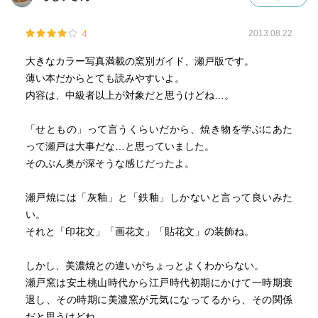
うところでしょう。
鎌倉の頃の加藤景正（藤四郎）が瀬戸焼の開祖（陶祖）と
4
2013.08.22
言われています。
大きなカラー写真満載の窯別ガイド、瀬戸版です。
瀬戸が大きく発展したのは、不純物の少ない良質の粘土
薄い本だからとても読みやすいよ。
（陶土）が取れたことが大きいようです。この土はまた成
内容は、中級者以上が対象だと思うけどね…。
形もしやすかったため、細かく細工したものなど、類を見
ないような製品も生まれました。
「せともの」って言うくらいだから、焼き物を学ぶにあた
一方、時代が下るにつれ、水を通さない磁器が珍重される
って瀬戸は大事だな…と思っていました。
ようになっていきます。ところが、瀬戸では産出されない
そのぶん奥が深そうな感じだったよ。
陶石と呼ばれる別の原料を必要とするため、瀬戸ではなか
なか良質のものを作ることが出来ませんでした。１９世紀
瀬戸焼には「灰釉」と「鉄釉」しかないと言って良いみた
初頭の陶工、加藤民吉は、肥前に磁器生産の技術を学びに
い。
行き、質の高い製品の作製に成功します。この民吉は磁粗
それと「印花文」「画花文」「貼花文」の装飾ね。
と呼ばれるようになります。
瀬戸は、陶器と磁器の両方を作る稀有な産地となったわけ
しかし、美濃焼との違いがちょっとよくわからない。
です。
瀬戸窯は安土桃山時代から江戸時代初期にかけて一時期衰
退し、その時期に美濃窯が元気になってるから、その関係
明治の頃には、海外向けのきらびやかな凝った意匠のもの
だと思うけどね。