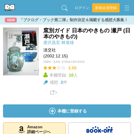
ログイン
新規会員登録
「ブクログ・ブック第二弾」制作決定＆掲載する感想大募集！
NEW
窯別ガイド 日本のやきもの 瀬戸 (日
本のやきもの)
唐沢昌宏
林達雄
淡交社
(2002.12.15)
ISBN・EAN:
9784473019332
3.50
本棚登録:
10
人
感想:
2
件
本棚に登録する
Amazon
詳細ページへ