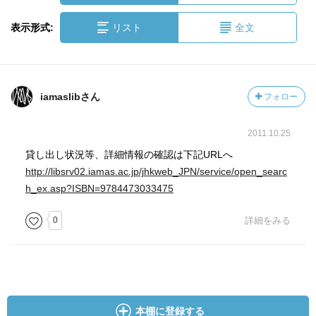
表示形式:
リスト
全文
iamaslibさん
フォロー
2011.10.25
貸し出し状況等、詳細情報の確認は下記URLへ
http://libsrv02.iamas.ac.jp/jhkweb_JPN/service/open_searc
h_ex.asp?ISBN=9784473033475
0
詳細をみる
本棚に登録する