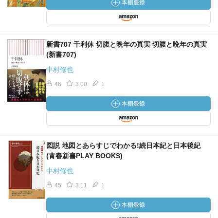
新書707 千利休 切腹と晩年の真実 切腹と晩年の真実
(新書707)
中村修也
46
3.00
1
図説 地図とあらすじでわかる!続日本紀と日本後紀
(青春新書PLAY BOOKS)
中村修也
45
3.11
1