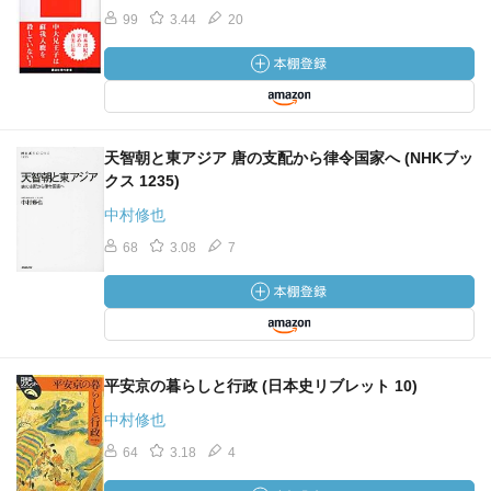
99
3.44
20
天智朝と東アジア 唐の支配から律令国家へ (NHKブッ
クス 1235)
中村修也
68
3.08
7
平安京の暮らしと行政 (日本史リブレット 10)
中村修也
64
3.18
4