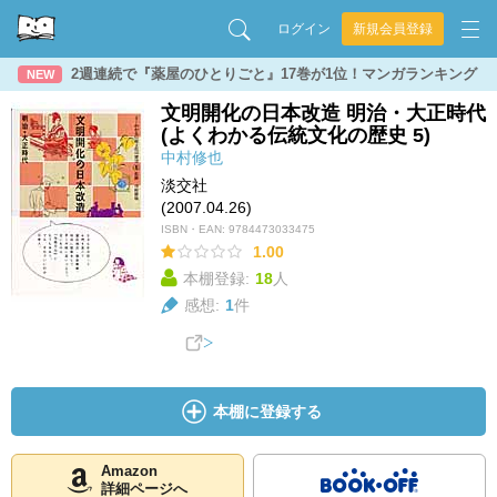
ログイン
新規会員登録
2週連続で『薬屋のひとりごと』17巻が1位！マンガランキング
NEW
文明開化の日本改造 明治・大正時代
(よくわかる伝統文化の歴史 5)
中村修也
淡交社
(2007.04.26)
ISBN・EAN:
9784473033475
1.00
本棚登録:
18
人
感想:
1
件
本棚に登録する
Amazon
詳細ページへ