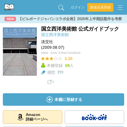
ログイン
新規会員登録
【ビルボードジャパンコラボ企画】2026年上半期話題作を考察
NEW
国立西洋美術館 公式ガイドブック
国立西洋美術館
淡交社
(2009.08.07)
ISBN・EAN:
9784473035929
3.35
本棚登録:
69
人
感想:
7
件
本棚に登録する
Amazon
詳細ページへ