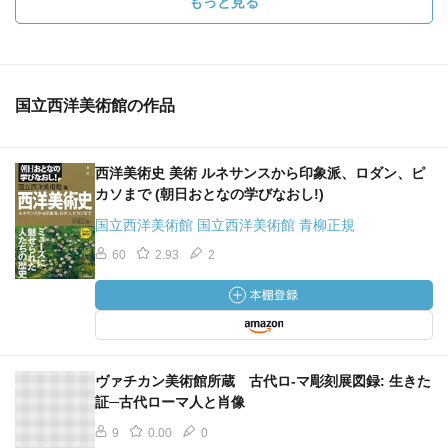
もっと見る
国立西洋美術館の作品
西洋美術史 美術 ルネサンスから印象派、ロダン、ピ
カソまで (朝日おとなの学びなおし!)
国立西洋美術館 国立西洋美術館 青柳正規
60
2.93
2
ヴァチカン美術館所蔵 古代ロ-マ彫刻展図録: 生きた
証─古代ローマ人と肖像
9
0.00
0