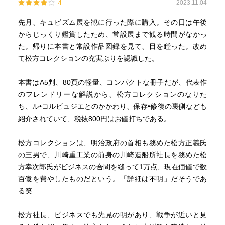
4
2023.11.04
先月、キュビズム展を観に行った際に購入。その日は午後
からじっくり鑑賞したため、常設展まで観る時間がなかっ
た。帰りに本書と常設作品図録を見て、目を瞠った。改め
て松方コレクションの充実ぶりを認識した。
本書はA5判、80頁の軽量、コンパクトな冊子だが、代表作
のフレンドリーな解説から、松方コレクションのなりた
ち、ル•コルビュジエとのかかわり、保存•修復の裏側なども
紹介されていて、税抜800円はお値打ちである。
松方コレクションは、明治政府の首相も務めた松方正義氏
の三男で、川崎重工業の前身の川崎造船所社長を務めた松
方幸次郎氏がビジネスの合間を縫って1万点、現在価値で数
百億を費やしたものだという。「詳細は不明」だそうであ
る笑
松方社長、ビジネスでも先見の明があり、戦争が近いと見