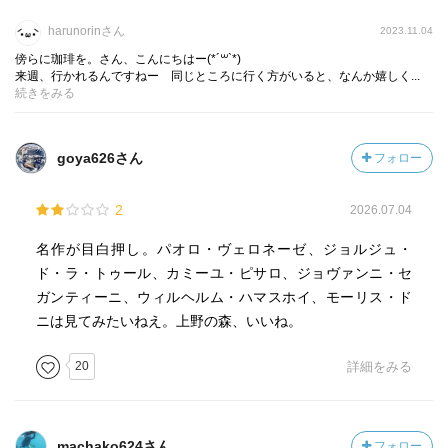
harunorinさん
2023.11.04
傍らに珈琲を。さん、こんにちはー(*´꒳`*)
来週、行かれるんですねー 同じところに行く方がいると、なんか嬉しく...
続きをみる
goya626さん
フォロー
2
2026.07.04
名作が目白押し。パオロ・ヴェロネーゼ、ジョルジュ・
ド・ラ・トゥール、カミーユ・ピサロ、ジョヴァンニ・セ
ガンティーニ、ウィルヘルム・ハマスホイ、モーリス・ド
ニは見てみたいねえ。上野の森、いいね。
20
詳細をみる
machako624さん
フォロー