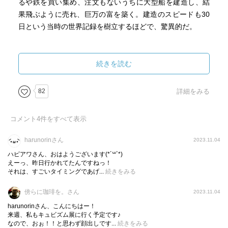
るや鉄を買い集め、注文もないうちに大型船を建造し、結
果飛ぶように売れ、巨万の富を築く。建造のスピードも30
日という当時の世界記録を樹立するほどで、驚異的だ。
松方氏は、クロード•モネとも親交を深め、彼が集めたモネ
の作品は最大32点にも上った。半数以上が売却され、散逸
続きを読む
したことが惜しまれる。それでも、睡蓮を含む多くの作品
が、日本で見ることができるのは幸せなことだ。
82
詳細をみる
来年2024年10月には、同美術館でモネの睡蓮を軸とした企
コメント
4
件をすべて表示
画展が予定されている。その前の閑散期のうちに、ル•コル
ビュジエのこだわりが詰まった建物•空間とともに、常設展
harunorinさん
2023.11.04
の作品群をじっくり鑑賞したい。
ハピアワさん、おはようございます(*´꒳`*)
えーっ、昨日行かれてたんですねっ！
それは、すごいタイミングであげ...
続きをみる
傍らに珈琲を。さん
2023.11.04
harunorinさん、こんにちはー！
来週、私もキュビズム展に行く予定です♪
なので、おぉ！！と思わず顔出しです...
続きをみる