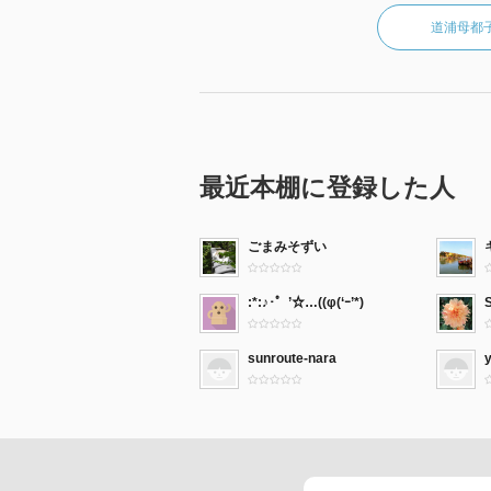
道浦母都
最近本棚に登録した人
ごまみそずい
:*:♪･゜’☆…((φ(‘ｰ’*)
sunroute-nara
y