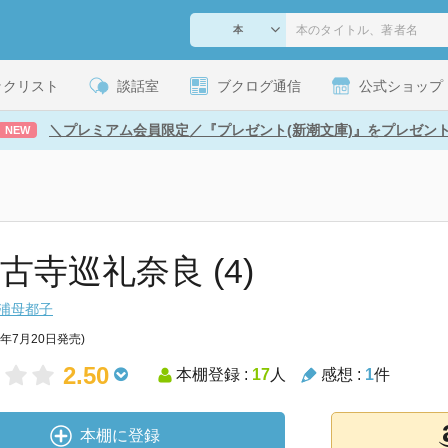
ックリスト
談話室
ブクログ通信
公式ショップ
＼プレミアム会員限定／『プレゼント(新潮文庫)』をプレゼン
NEW
古寺巡礼奈良 (4)
浦母都子
0年7月20日発売)
2.50
本棚登録 :
17
人
感想 :
1
件
本棚に登録