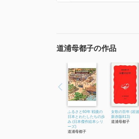
道浦母都子の作品
ふるさと60年 戦後の
女歌の百年 (岩
日本とわたしたちの歩
新赤版813)
み (日本傑作絵本シリ
道浦母都子
ーズ)
道浦母都子