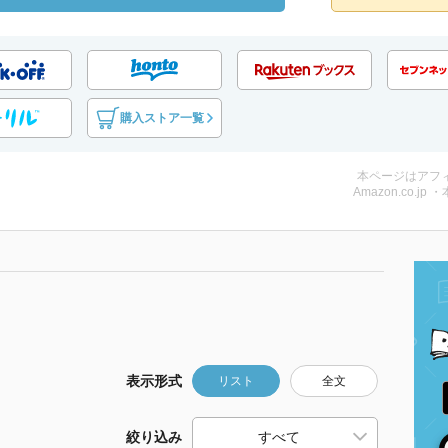
購入ストア一覧
本ページはアフ
Amazon.co.jp 
表示形式
リスト
全文
絞り込み