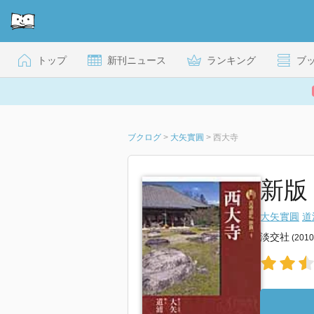
トップ
新刊ニュース
ランキング
ブ
ブクログ
>
大矢實圓
>
西大寺
新版 
大矢實圓
道
淡交社
(201