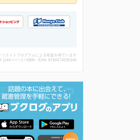
ィリエイトプログラムによる収益を得ています
・本 (144ページ) / ISBN・EAN: 9784473036346