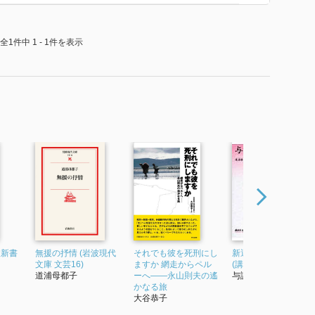
全1件中 1 - 1件を表示
波新書
無援の抒情 (岩波現代
それでも彼を死刑にし
新選 与謝野晶子歌集
文庫 文芸16)
ますか 網走からペル
(講談社文芸文庫)
道浦母都子
ーへ——永山則夫の遙
与謝野晶子
かなる旅
大谷恭子