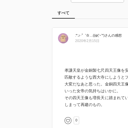
すべて
:*:♪･゜’☆…((φ(‘ｰ’*)
さん
の感想
2020年2月15日
孝謙天皇が金銅製七尺四天王像を
匹敵するような西大寺にしようと
大変だなあと思った。金銅四天王
いった女帝の気持ちはいかに。
その四天王像も増長天に踏まれて
しまって再建のもの。
0