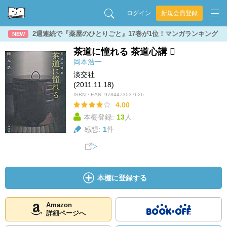
ログイン
新規会員登録
2週連続で『薬屋のひとりごと』17巻が1位！マンガランキング
NEW
茶道に憧れる 茶道心講 
岡本浩一
淡交社
(2011.11.18)
ISBN・EAN:
9784473037626
4.00
本棚登録:
13
人
感想:
1
件
本棚に登録する
Amazon
詳細ページへ