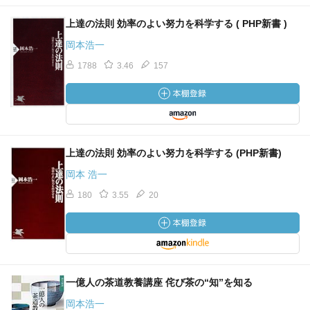
上達の法則 効率のよい努力を科学する ( PHP新書 )
岡本浩一
1788
3.46
157
上達の法則 効率のよい努力を科学する (PHP新書)
岡本 浩一
180
3.55
20
一億人の茶道教養講座 侘び茶の“知”を知る
岡本浩一