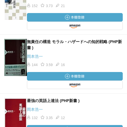
152
3.73
21
無責任の構造 モラル・ハザードへの知的戦略 (PHP新
書 )
岡本浩一
144
3.59
16
最強の英語上達法 (PHP新書 )
岡本浩一
132
3.35
12