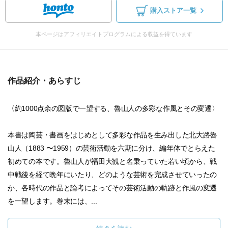
購入ストア一覧
本ページはアフィリエイトプログラムによる収益を得ています
作品紹介・あらすじ
〈約1000点余の図版で一望する、魯山人の多彩な作風とその変遷〉
本書は陶芸・書画をはじめとして多彩な作品を生み出した北大路魯
山人（1883 〜1959）の芸術活動を六期に分け、編年体でとらえた
初めての本です。魯山人が福田大観と名乗っていた若い頃から、戦
中戦後を経て晩年にいたり、どのような芸術を完成させていったの
か、各時代の作品と論考によってその芸術活動の軌跡と作風の変遷
を一望します。巻末には、...