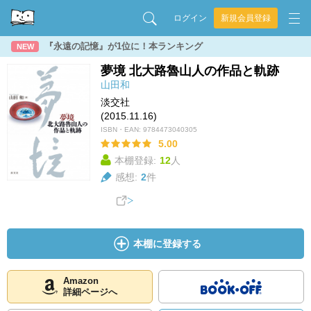
ログイン
新規会員登録
『永遠の記憶』が1位に！本ランキング
NEW
夢境 北大路魯山人の作品と軌跡
山田和
淡交社
(2015.11.16)
ISBN・EAN:
9784473040305
5.00
本棚登録:
12
人
感想:
2
件
本棚に登録する
Amazon
詳細ページへ