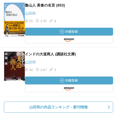
魯山人 美食の名言 (853)
山田和
55
4.45
8
インドの大道商人 (講談社文庫)
山田和
46
3.67
3
山田和の作品ランキング・新刊情報