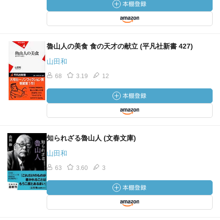
魯山人の美食 食の天才の献立 (平凡社新書 427)
山田和
68
3.19
12
知られざる魯山人 (文春文庫)
山田和
63
3.60
3