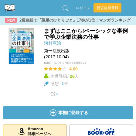
ログイン
新規会員登録
2週連続で『薬屋のひとりごと』17巻が1位！マンガランキング
NEW
まずはここから!ベーシックな事例
で学ぶ企業法務の仕事
河村寛治
第一法規出版
(2017.10.04)
ISBN・EAN:
9784474058392
4.00
本棚登録:
26
人
感想:
1
件
本棚に登録する
Amazon
詳細ページへ