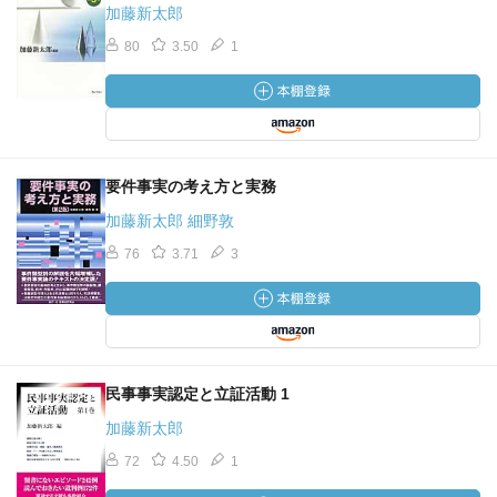
加藤新太郎
80
3.50
1
要件事実の考え方と実務
加藤新太郎 細野敦
76
3.71
3
民事事実認定と立証活動 1
加藤新太郎
72
4.50
1