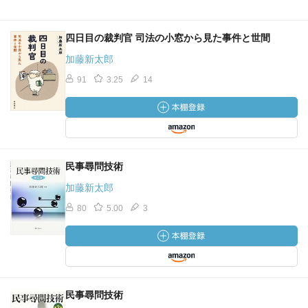
四日目の裁判官 司法の小窓から見た事件と世間
加藤新太郎
91
3.25
14
民事尋問技術
加藤新太郎
80
5.00
3
民事尋問技術