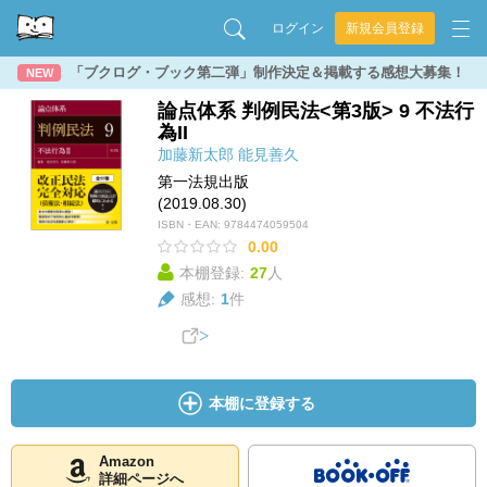
ログイン
新規会員登録
「ブクログ・ブック第二弾」制作決定＆掲載する感想大募集！
NEW
論点体系 判例民法<第3版> 9 不法行
為II
加藤新太郎
能見善久
第一法規出版
(2019.08.30)
ISBN・EAN:
9784474059504
0.00
本棚登録:
27
人
感想:
1
件
本棚に登録する
Amazon
詳細ページへ