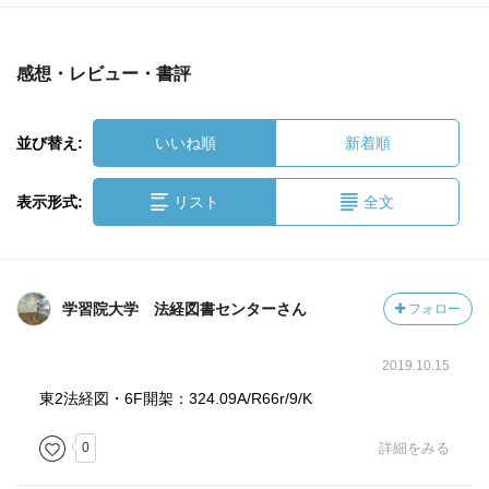
感想・レビュー・書評
並び替え:
いいね順
新着順
表示形式:
リスト
全文
学習院大学 法経図書センターさん
フォロー
2019.10.15
東2法経図・6F開架：324.09A/R66r/9/K
0
詳細をみる