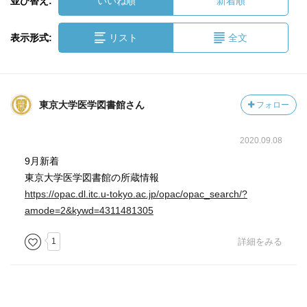
並び替え:
いいね順
新着順
表示形式:
リスト
全文
東京大学医学図書館さん
フォロー
2020.09.08
9月新着
東京大学医学図書館の所蔵情報
https://opac.dl.itc.u-tokyo.ac.jp/opac/opac_search/?
amode=2&kywd=4311481305
1
詳細をみる