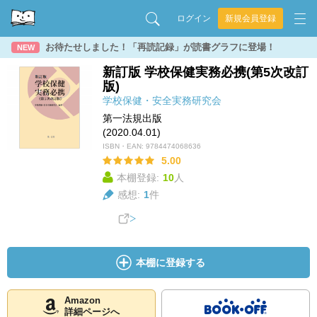
ログイン
新規会員登録
お待たせしました！「再読記録」が読書グラフに登場！
NEW
新訂版 学校保健実務必携(第5次改訂
版)
学校保健・安全実務研究会
第一法規出版
(2020.04.01)
ISBN・EAN:
9784474068636
5.00
本棚登録:
10
人
感想:
1
件
本棚に登録する
Amazon
詳細ページへ