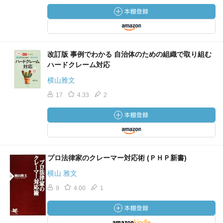
改訂版 事例でわかる 自治体のための組織で取り組む
ハードクレーム対応
横山雅文
17
4.33
2
プロ法律家のクレーマー対応術 (ＰＨＰ新書)
横山 雅文
9
4.00
1