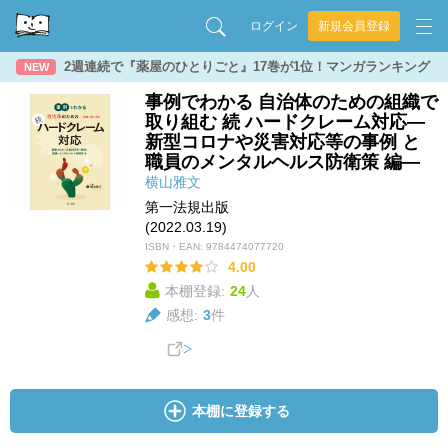
ログイン
新規会員登録
2週連続で『薬屋のひとりごと』17巻が1位！マンガランキング
NEW
事例でわかる 自治体のための組織で
取り組む 続 ハードクレーム対応―
新型コロナや災害対応等の事例 と
職員のメンタルヘルス防衛策 編―
横山雅文
第一法規出版
(2022.03.19)
ISBN・EAN:
9784474077720
4.00
本棚登録:
24
人
感想:
3
件
本棚に登録する