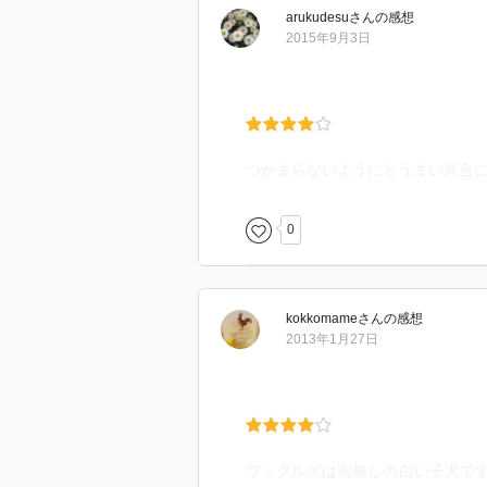
arukudesu
さん
の感想
2015年9月3日
つかまらないようにとうまい具合
0
kokkomame
さん
の感想
2013年1月27日
ワッグルズは宿無しの白い子犬で