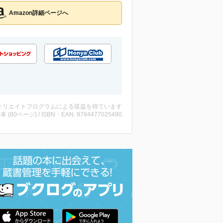
Amazon詳細ページへ
ィリエイトプログラムによる収益を得ています
 ・本 (80ページ) / ISBN・EAN: 9784477025490