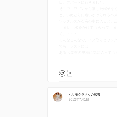
日、デパートに行きました。
そこで、ワゴンから落ちた帽子を
と、いぬとりに追いかけられるハ
ワッグルズが石炭の中に入ると、
しまい、水をかけてもらって ま
て、・・・
そんなこんなで、イヌ取りとワッ
でも、ラストには、
あるお屋敷の奥様に気に入っても
り、幸せに暮らすようになります
一緒に車に乗ります。
イヌ取りにはもう追いかけられま
0
探すのに忙しかったですしね。
ハリモグラ
さん
の感想
ワッグルズとイヌ取りの追いかけ
2012年7月1日