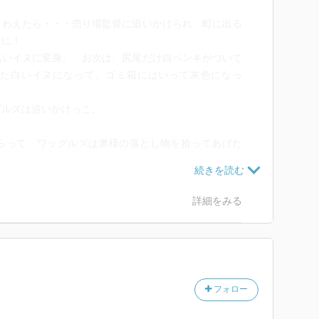
くわえたら・・・売り場監督に追いかけられ、町に出る
メに！
黒いイヌに変身。 お次は、尻尾だけ白ペンキがついて
た白いイヌになって、ゴミ箱にはいって灰色になっ
グルズは追いかけっこ。
らって、ワッグルズは奥様の落とし物を拾ってあげた
。お出かけの時には赤いマントを着せてもらって奥様と
せん。イヌ取りも、いろいろ変身していたワッフルズを
詳細をみる
っこが楽しいお話。アニメ的な展開でいい。。
フォロー