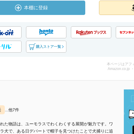
本棚に登録
購入ストア一覧
本ページはアフ
Amazon.co.jp
長
...他7件
れた物語は、ユーモラスでわくわくする展開が魅力です。ワ
ラ犬で、ある日デパートで帽子を見つけたことで犬捕りに追