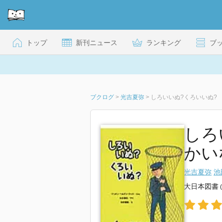
トップ
新刊ニュース
ランキング
ブ
ブクログ
>
光吉夏弥
>
しろいいぬ?くろいいぬ?
しろ
かい
光吉夏弥
池
大日本図書