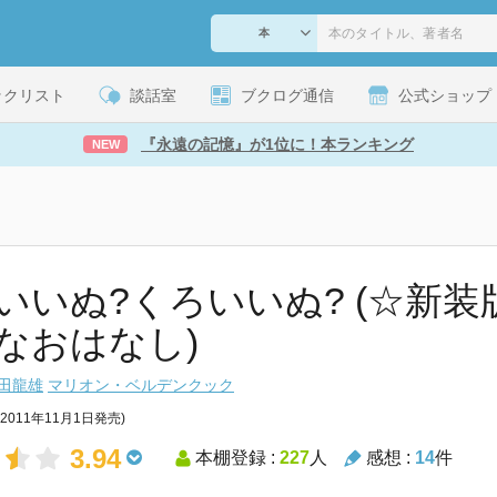
ックリスト
談話室
ブクログ通信
公式ショップ
『永遠の記憶』が1位に！本ランキング
NEW
いいぬ?くろいいぬ? (☆新装
なおはなし)
田龍雄
マリオン・ベルデンクック
(2011年11月1日発売)
3.94
本棚登録 :
227
人
感想 :
14
件