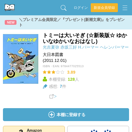
ログイン
新規会員登録
＼プレミアム会員限定／『プレゼント(新潮文庫)』をプレゼン
NEW
ト
トミーは大いそぎ (☆新装版☆ ゆか
いなゆかいなおはなし)
光吉夏弥
赤坂三好
H.パーマー
ヘレンパーマー
大日本図書
(2011.12.01)
ISBN・EAN:
9784477025513
3.89
本棚登録:
128
人
感想:
7
件
本棚に登録する
Amazon