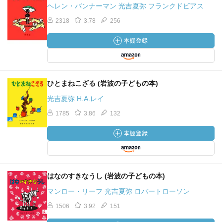
ヘレン・バンナーマン 光吉夏弥 フランクドビアス
2318
3.78
256
ひとまねこざる (岩波の子どもの本)
光吉夏弥 H.A.レイ
1785
3.86
132
はなのすきなうし (岩波の子どもの本)
マンロー・リーフ 光吉夏弥 ロバートローソン
1506
3.92
151