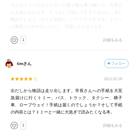
主人公トミーが次から次へと乗り物を乗り継いで、市長さ
んを追いかけます。もう少しで追いつきそうなのに、また
離れてしまう。そんな展開に、ハラハラドキドキ。トミー
の奮闘ぶりがかわいらしく、応援したくなります。
1
詳細をみる
timさん
フォロー
5
2012.02.28
出だしから物語は走り出します。市長さんへの手紙を大至
急届けに行くトミー。バス、トラック、タクシー、梯子
車、ロープウェイ！手紙は届くのでしょうか？そして手紙
の内容とは？トミーと一緒に大急ぎで読みたくなる本。
1
詳細をみる