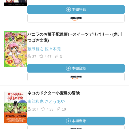
バニラのお菓子配達便! ~スイーツデリバリー~ (角川
つばさ文庫)
藤浪智之 佐々木亮
37
4.67
3
ネコのドクター小麦島の冒険
南部和也 さとうあや
107
4.33
10