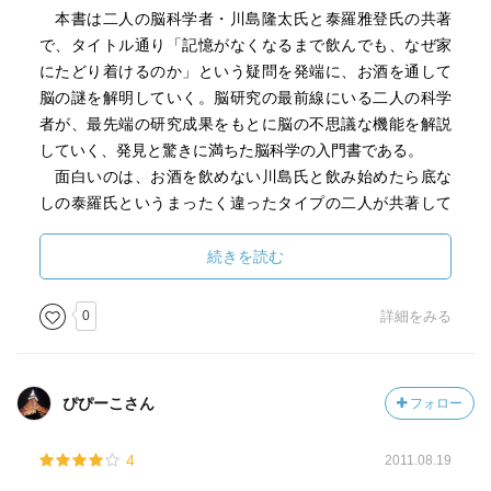
本書は二人の脳科学者・川島隆太氏と泰羅雅登氏の共著
で、タイトル通り「記憶がなくなるまで飲んでも、なぜ家
にたどり着けるのか」という疑問を発端に、お酒を通して
脳の謎を解明していく。脳研究の最前線にいる二人の科学
者が、最先端の研究成果をもとに脳の不思議な機能を解説
していく、発見と驚きに満ちた脳科学の入門書である。
面白いのは、お酒を飲めない川島氏と飲み始めたら底な
しの泰羅氏というまったく違ったタイプの二人が共著して
いる点で、川島氏は「なんでこんな体に毒なものを人は飲
むのかねえ…」、泰羅氏は「百薬の長である酒は人の脳に
続きを読む
どう影響を与えるのか？」というスタンスで解説してい
る。なので飲酒に肯定的・否定的両方の意見が併記されて
0
詳細をみる
いる。
人は長い歴史の中で酒という娯楽を発見し、試行錯誤の
ぴぴーこさん
フォロー
上で文化として発展させてきた。しかし一方で諸外国では
アルコール依存症が深刻な社会問題となり、日本でも飲酒
4
2011.08.19
運転がようやく厳しく取り締まられるようになってきた。