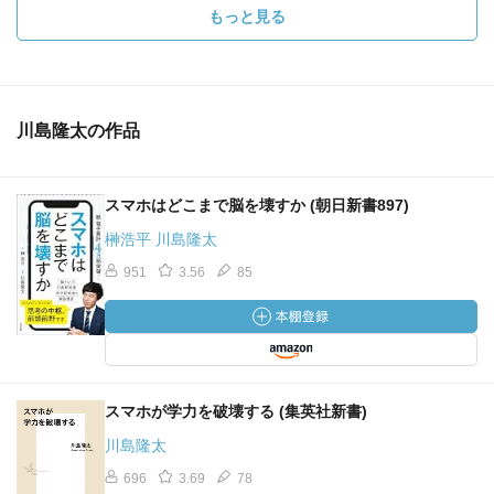
もっと見る
川島隆太の作品
スマホはどこまで脳を壊すか (朝日新書897)
榊浩平 川島隆太
951
3.56
85
スマホが学力を破壊する (集英社新書)
川島隆太
696
3.69
78