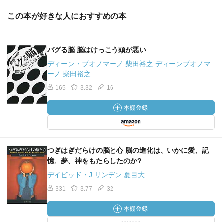
この本が好きな人におすすめの本
バグる脳 脳はけっこう頭が悪い
ディーン・ブオノマーノ 柴田裕之 ディーンブオノマ
ーノ 柴田裕之
165
3.32
16
つぎはぎだらけの脳と心 脳の進化は、いかに愛、記
憶、夢、神をもたらしたのか?
デイビッド・J.リンデン 夏目大
331
3.77
32