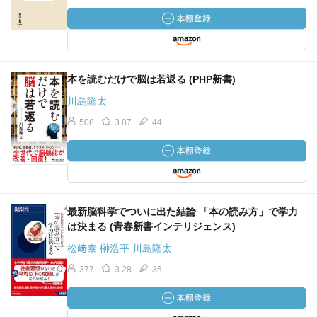
本を読むだけで脳は若返る (PHP新書)
川島隆太
508
3.87
44
最新脳科学でついに出た結論 「本の読み方」で学力
は決まる (青春新書インテリジェンス)
松﨑泰 榊浩平 川島隆太
377
3.28
35