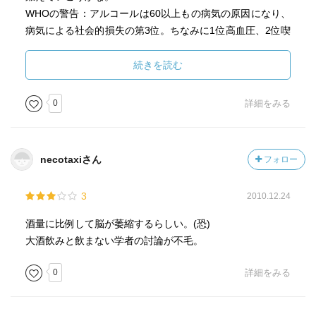
弱いという違いはどういった原因で発生するのか。なぜ酔
WHOの警告：アルコールは60以上もの病気の原因になり、
っ払いは同じ話ばかりするのか。大人の脳と子供の脳の違
病気による社会的損失の第3位。ちなみに1位高血圧、2位喫
いは何か。なぜ妊娠中は飲酒を控えたほうがいいのか。
煙である。1975年よりアルコール関連問題として、WHOの
「酒を飲むと脳が萎縮する」という衝撃の研究も紹介され
活動が始まったことも覚えておこう。
続きを読む
ている。酒飲みならずとも必読の一冊だ。
0
詳細をみる
お酒は人間だけが楽しむ事を許された娯楽だ。そしても
ちろん人間は社会性のある生き物である。
本書を最後まで読めば、飲まない川島氏も酒好き泰羅氏
も同じ結論を持っているのだと気づくだろう。
necotaxiさん
フォロー
飲むならほどほどに、飲みすぎないように。飲まない人
に無理に飲ませない。そして周りの人に迷惑をかけないよ
3
2010.12.24
うに楽しく飲もう。
酒量に比例して脳が萎縮するらしい。(恐)
そんな、当たり前だけど大切な事である。
大酒飲みと飲まない学者の討論が不毛。
長生きして、一生楽しいお酒が飲めるように、うまく付
0
詳細をみる
き合っていこう。改めてそう思わされた本だった。