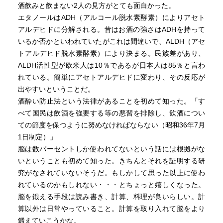
一歩間違えば人生を棒に振りかねない、飲酒という危険な
酒飲みと飲まない2人の見方がとても面白かった。
娯楽。その時、脳内では何が起こっているのだろう？
エタノールはADH（アルコール脱水素酵素）によりアセト
脳の「前頭前野」という部分が本書では頻出するキーワ
アルデヒドに分解される。昔はお酒の強さはADHを持って
ード。思考・判断・創造性・社会性といった人間らしさの
いるか否かといわれていたがこれは間違いで、ALDH（アセ
源とな部分で、記憶の読み出しについてもこの部分が関わ
トアルデヒド脱水素酵素）により決まる。民族差があり、
っているらしい。
ALDH活性型が欧米人は10％であるが日本人は85％と言わ
これらを中心に飲酒と脳の関係を探っていくのだが、意
れている。簡単にアセトアルデヒドに変わり、その反応が
外な事に「ほろ酔い」の時期には普段より脳が活性化して
出やすいということだ。
いる時間帯があるらしい。この現象をうまく利用すれば仕
酒酔い防止法という法律があることを初めて知った。「す
事にも活かせそうな気がするが…。しかしこれが難しいの
べて国民は飲酒を強要する等の悪習を排除し、飲酒につい
である。第一ほろ酔いの時に脳が活性化するという事は、
ての節度を保つように努めなければならない（昭和36年7月
飲酒の状態では同じ事をするのに脳のもっと多くの部分を
1日制定）」
使う必要がある、というだけの事なのかも知れない。とい
脳は数パーセントしか使われてないという話には根拠がな
うか、そもそもほろ酔いの状態をキープするのが難し
いということも初めて知った。きちんとそれを証明する研
い…。
究がなされていないそうだ。もしかして思った以上に使わ
れているのかもしれない・・・とちょっと嬉しくなった。
そんな感じで、お酒と脳に関する面白い話題がわかりや
脳を鍛える手段は読み書き、計算、料理が良いらしい。計
すく紹介されている。
算以外は日常やっていること。計算を取り入れて脳をより
なぜ二日酔いになるのか、その因子は何か。酒に強い・
鍛えていこうかな。