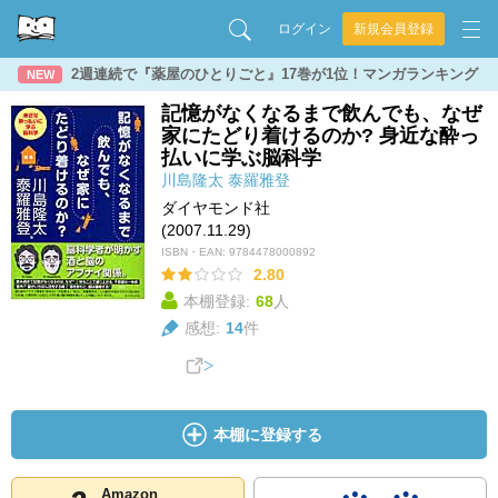
ログイン
新規会員登録
2週連続で『薬屋のひとりごと』17巻が1位！マンガランキング
NEW
記憶がなくなるまで飲んでも、なぜ
家にたどり着けるのか? 身近な酔っ
払いに学ぶ脳科学
川島隆太
泰羅雅登
ダイヤモンド社
(2007.11.29)
ISBN・EAN:
9784478000892
2.80
本棚登録:
68
人
感想:
14
件
本棚に登録する
Amazon