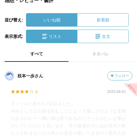
感想・レビュー・書評
並び替え:
いいね順
新着順
表示形式:
リスト
全文
すべて
ネタバレ
枝本一歩さん
フォロー
4
2025.08.01
タイトルに惹かれて読みました。
内容としてはお酒を飲むことによって脳にどのような影響
があるのか？一概に酒は悪であるのだろうかみたいな事が
かいていたのだと思います。章の最後の方に会話形式で飲
む人と飲まない人の考えや意見が書いてあるので双方を比