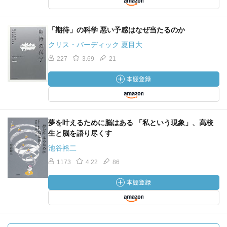
「期待」の科学 悪い予感はなぜ当たるのか
クリス・バーディック 夏目大
227
3.69
21
夢を叶えるために脳はある 「私という現象」、高校
生と脳を語り尽くす
池谷裕二
1173
4.22
86