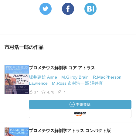
市村浩一郎の作品
プロメテウス解剖学 コア アトラス
坂井建雄 Anne M.Gilroy Brain R.MacPherson
Lawrence M.Ross 市村浩一郎 澤井直
37
4.78
7
プロメテウス解剖学アトラス コンパクト版