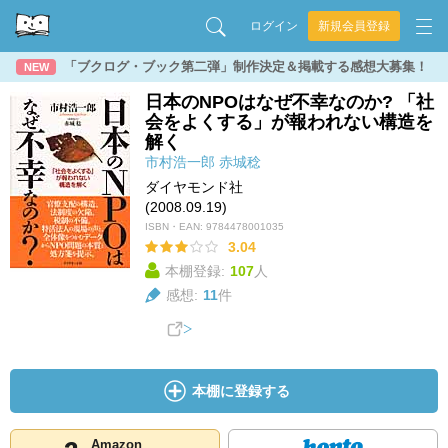
ログイン
新規会員登録
「ブクログ・ブック第二弾」制作決定＆掲載する感想大募集！
NEW
日本のNPOはなぜ不幸なのか? 「社
会をよくする」が報われない構造を
解く
市村浩一郎
赤城稔
ダイヤモンド社
(2008.09.19)
ISBN・EAN:
9784478001035
3.04
本棚登録:
107
人
感想:
11
件
本棚に登録する
Amazon