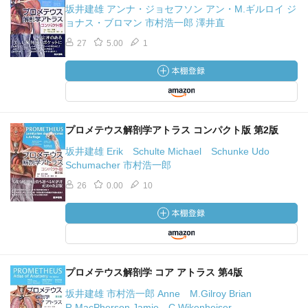
坂井建雄 アンナ・ジョセフソン アン・M.ギルロイ ジ
ョナス・ブロマン 市村浩一郎 澤井直
27
5.00
1
プロメテウス解剖学アトラス コンパクト版 第2版
坂井建雄 Erik Schulte Michael Schunke Udo
Schumacher 市村浩一郎
26
0.00
10
プロメテウス解剖学 コア アトラス 第4版
坂井建雄 市村浩一郎 Anne M.Gilroy Brian
R.MacPherson Jamie C.Wikenheiser