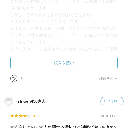
されやすい構造になっています。さらに若年層の未投票も
追い討ちをかけます。
しかし、その高齢者はお金を使おうとしません。
人生８０年になったことが大きいです。
定年してから約２０年もの間、年金だけで生活するのは無
理です。介護も始まるだろうし、万が一に備えて貯金を残
しておこうとします。
そうなると、ますます国内にお金が回らなくなり、不景気
が続く……というわけです。
これは社会的ジレンマと言えるでしょう。
続きを読む
社会保障の問題と経済の回復を考えると、著者の主張は一
0
詳細をみる
つの突破口として捉えることができます。
僕自身も社会起業家あるいはNPOに携わりたいと考えてい
るので、多くの人に読まれることを期待します。
ishigen450さん
フォロー
僕の評価はＡ－にします。
4
2010.09.28
株式会社とNPO法人に関する税制や法制度の違いを改めて