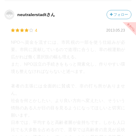
neutralerstadtさん
フォロー
4
2013.05.23
NPOへ資金を流すには、市民税の一部を使う仕組みが必
要。市民に貢献しているので道理に合うし、草の根運動が
広がれば働く選択肢の幅も増える。
また、NPO設立の手続きをもっと簡素化し、作りやすい環
境も整えなければならないと述べます。
著者の主張には全面的に賛成で、非の打ち所がありませ
ん。
社会を何とかしたい、より良い方向へ変えたい、そういう
情熱のある人が日の目を見るようになってほしいと切実に
願います。
日本では、平均すると高齢者層が金持ちです。しかも人口
比でも大多数を占めるので、選挙では高齢者の意見が反映