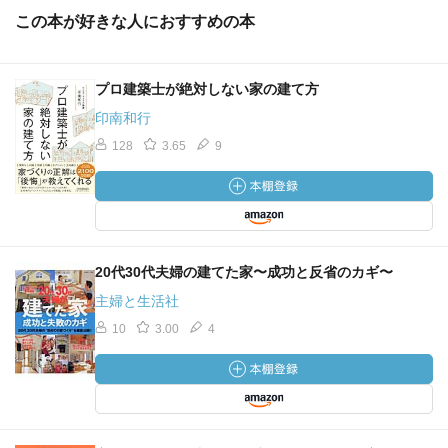
この本が好きな人におすすめの本
プロ建築士が絶対しない家の建て方
印南和行
128
3.65
9
20代30代夫婦の建てた家〜成功と反省のカギ〜
主婦と生活社
10
3.00
4