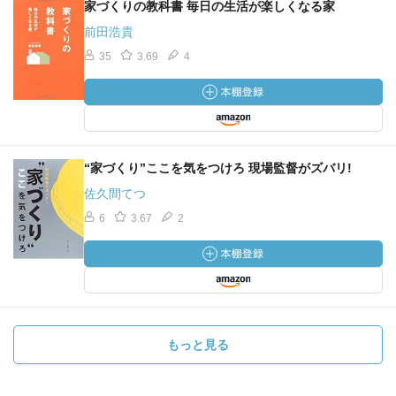
家づくりの教科書 毎日の生活が楽しくなる家
前田浩貴
35
3.69
4
“家づくり”ここを気をつけろ 現場監督がズバリ!
佐久間てつ
6
3.67
2
もっと見る