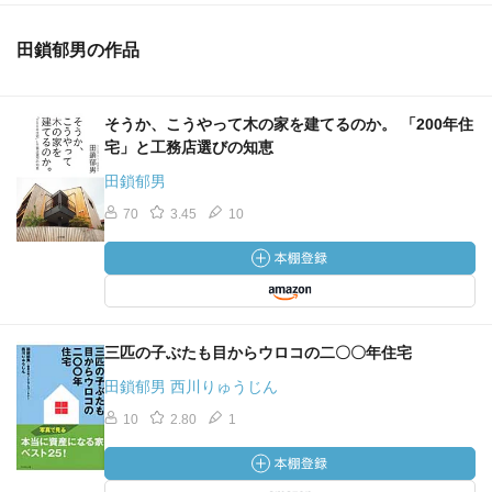
田鎖郁男の作品
そうか、こうやって木の家を建てるのか。 「200年住
宅」と工務店選びの知恵
田鎖郁男
70
3.45
10
三匹の子ぶたも目からウロコの二〇〇年住宅
田鎖郁男 西川りゅうじん
10
2.80
1