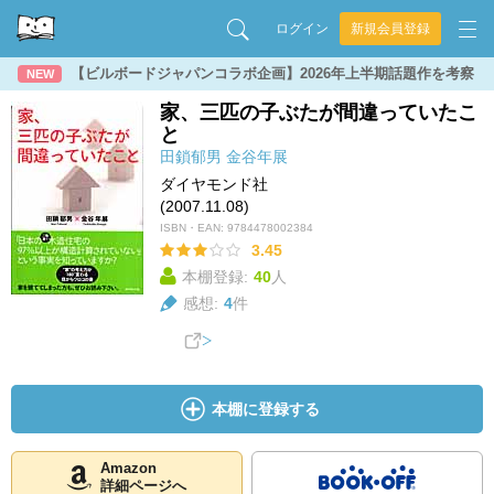
ログイン
新規会員登録
【ビルボードジャパンコラボ企画】2026年上半期話題作を考察
NEW
家、三匹の子ぶたが間違っていたこ
と
田鎖郁男
金谷年展
ダイヤモンド社
(2007.11.08)
ISBN・EAN:
9784478002384
3.45
本棚登録:
40
人
感想:
4
件
本棚に登録する
Amazon
詳細ページへ