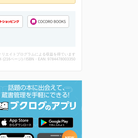
ィリエイトプログラムによる収益を得ています
・本 (216ページ) / ISBN・EAN: 9784478003350