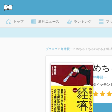
トップ
新刊ニュース
ランキング
ブ
ブクログ
>
坪井賢一
>
めちゃくちゃわかるよ!経
めち
坪井賢一
ダイヤモン