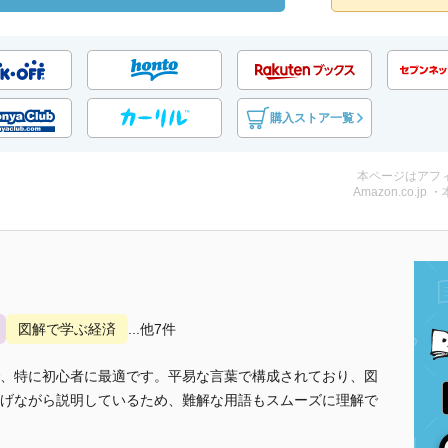
購入ストア一覧
本ページはアフ
Amazon.co.jp 
図解で学ぶ経済
...他7件
、特に初心者に最適です。平易な言葉で構成されており、図
げながら説明しているため、難解な用語もスムーズに理解で