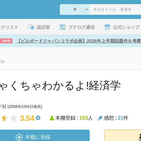
ックリスト
談話室
ブクログ通信
公式ショップ
【ビルボードジャパンコラボ企画】2026年上半期話題作を考察
NEW
済学
ゃくちゃわかるよ!経済学
ド社
(2008年3月6日発売)
3.54
本棚登録 :
153
人
感想 :
21
件
本棚に登録