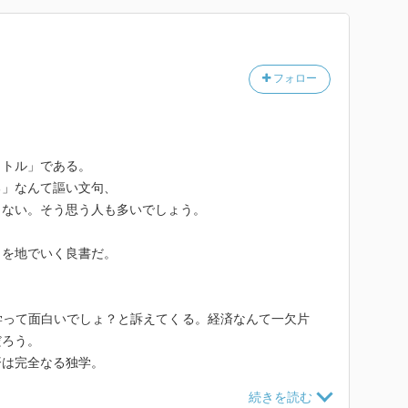
フォロー
イトル」である。
る」なんて謳い文句、
らない。そう思う人も多いでしょう。
」を地でいく良書だ。
学って面白いでしょ？と訴えてくる。経済なんて一欠片
だろう。
済は完全なる独学。
もってこい。