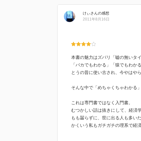
けぃ
さん
の感想
2011年8月16日
本書の魅力はズバリ「嘘の無いタ
「バカでもわかる」「猿でもわか
とうの昔に使い古され、今やはや
そんな中で「めちゃくちゃわかる
これは専門書ではなく入門書。
むつかしい話は抜きにして、経済
もも齧らずに、世に出る人も多い
かくいう私もガチガチの理系で経
そーいった専門外の人や学生には