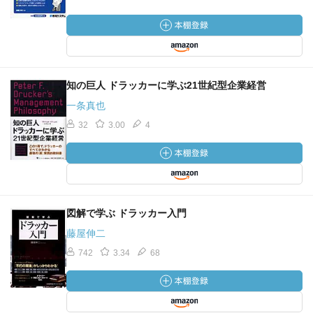
知の巨人 ドラッカーに学ぶ21世紀型企業経営
一条真也
32
3.00
4
図解で学ぶ ドラッカー入門
藤屋伸二
742
3.34
68