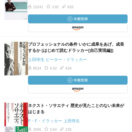
15241
3.92
835
プロフェッショナルの条件 いかに成果をあげ、成長
するか (はじめて読むドラッカー[自己実現編])
上田惇生 ピーター・ドラッカー
8534
4.02
634
ネクスト・ソサエティ 歴史が見たことのない未来が
はじまる
P・F・ドラッカー 上田惇生
2695
3.64
235