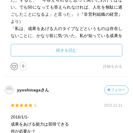
投じたもの次第であることを知るとき、人はようあく成熟
た。すると、「今答えられると思って聞いたわけではな
したと言える。組織から何を得るかを問い、それが自らが
い。でも50になっても答えられなければ、人生を無駄に過
投じたもの次第であることを知るとき、人は自由になる」
ごしたことになるよ」と言った」（『非営利組織の経営』
（出典：断絶の時代）
より）
?ー１
「私は、成果をあげる人のタイプなどというものは存在し
２２ 成果を上げる人の共通点とは
ないことに、かなり前に気づいた。私が知っている成果を
第一 時間を管理すること
あげる人は、気質と能力、行動と方法、性格と知識と関心
第二 世の中への貢献に焦点を合せること
など、あらゆることにおいて千差万別だった。共通点は、
続きを読む
第三 自らの強みに基準を捉えること
なすべきことをなす能力だけだった」（『経営者』の条
第四 力を集中すること
件』より）
0
詳細をみる
第五 成果をもたらすよう意思決定を行うこと（出典：
「最高のキャリアは、自らの強み、仕事の仕方、価値観を
経営者の条件）
知り、機会をつかむよう用意をした者だけが手にする。な
?ー２
ぜならば、自らの得るべき所を知ることによって、普通の
yyoshinagaさん
フォロー
３３ 優先順位を決めるための四つの原則
人が卓越した仕事を行うようになるからである」（『明日
第一 過去ではなく未来
を支配するもの』より）
5
2015.12.31
第二 問題ではなく機会
「マネジメントには二つの仕事がある。第一に、部分の和
第三 横並びではなく独自性
よりも大きな全体、すなわち投入した資源の総和よりも大
2016/1/1-
第四 無難なものではなく変革をもたらすもの（出典：
きなものを生み出す総体を創造することである。第二に、
成果をあげる能力は習得できる
経営者の条件）
自らのあらゆる決定と行動において、すぐに必要とされる
何が必要か？