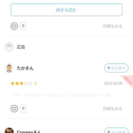
＜２＞「貢献」が能力を伸ばす
＜３＞自らを動機づけ、生産性を高める
続きを読む
＜４＞限られているからこその時間術
?組織を動かす
0
詳細をみる
＜１＞何のためにマネジメントはるのか
＜２＞ミッションと顧客がすべて
＜３＞マネジメントの勘所をはずさない
広告
＜４＞イノベーションの心得
＜５＞イノベーションの機会をいかに捉えるか
＜６＞公益をもって自らの利益となす
たかさん
フォロー
?人を動かす
＜１＞企業家精神を発揮せよ
3
2016.08.09
＜２＞真のリーダーシップとは
＜３＞なぜ意思決定で誤るのか
ドラッカーのすべてがまとまって読めるのがいいです。
＜４＞戦略はいかにして立てるべきか
0
詳細をみる
＜５＞人を育てるための人事を実現する
Ｖ変化を捉える
＜１＞いかに変化を知覚するかーポストモダンの作法
＜２＞時代の変化を捉えるために
Conanoさん
フォロー