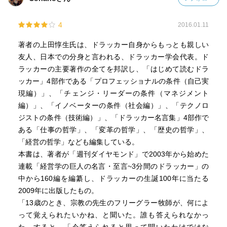
＜３＞誰が明日を担うのか
＜４＞経済と教育のあるべき姿を探る
4
2016.01.11
＜５＞公的機関の役割の変化
＜６＞日本の進む道とは
著者の上田惇生氏は、ドラッカー自身からもっとも親しい
友人、日本での分身と言われる、ドラッカー学会代表。ド
Ｉ−１
ラッカーの主要著作の全てを邦訳し、「はじめて読むドラ
１ 何によって憶えられたいか「十三歳のとき、宗教の先
ッカー」4部作である「プロフェッショナルの条件（自己実
生のフリーグラー牧師が、何によって覚えられたいかね、
現編）」、「チェンジ・リーダーの条件（マネジメント
と聞いた。誰も答えられなかった。すると、『今答えられ
編）」、「イノベーターの条件（社会編）」、「テクノロ
ると思って聞いたわけではない。でも５０になっても答え
ジストの条件（技術編）」、「ドラッカー名言集」4部作で
られなければ、人生をムダに過ごしたことになる』と言っ
ある「仕事の哲学」、「変革の哲学」、「歴史の哲学」、
た」（出典：非営利組織の経営）
「経営の哲学」なども編集している。
Ｉ−３
本書は、著者が「週刊ダイヤモンド」で2003年から始めた
１５「現実は企業ドラマとは違う。部下が無能な上司を倒
連載「経営学の巨人の名言・至言~3分間のドラッカー」の
し、乗り越えて地位を得るなどということは起こらない。
中から160編を編纂し、ドラッカーの生誕100年に当たる
上司が昇進できなければ、部下はその上司の後ろで立ち往
2009年に出版したもの。
生するだけである」（出典：プロフェッショナルの原点）
「13歳のとき、宗教の先生のフリーグラー牧師が、何によ
１８「人生から何を得るかを問い、得られるものは自らが
って覚えられたいかね、と聞いた。誰も答えられなかっ