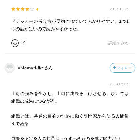
なければならない」（イノベーションと企業家精神）
ーとなる
第一に、凝りすぎてはならない。
4
2013.11.23
第二に、多角化してはならない。
受け手が期待しているものを知ることなく、コミュニケー
ドラッカーの考え方が要約されていてわかりやすい。1つ1
第三に、明日のためにイノベーションを行ってはならな
ションを行うことはできない
つの話が短いので読みやすかった。
い。今日のために行わなければならない。
６９ 「リスクには基本的に、四つの種類がある。第一に
成果を上げる者は、意図的に意見の不一致を作り出す。意
0
詳細をみる
負うべきリスク、第二に負えるリスク、第三に負えないリ
思決定の過程では、意見の不一致は不可欠である
スク、第四に負わないことによるリスクである」（創造す
る経営者）
決定の実行が具体的な手順として誰か特定の人間の仕事と
chiemori-ikeさん
フォロー
責任になるまでは、いかなる決定も行われていないに等し
?ー５
い
７１ 左脳と右脳の双方を使え（イノベーションと企業家
2013.06.06
精神）
あるべき組織文化
上司の強みを生かし、上司に成果を上げさせる。ひいては
イノベーションの機会は七つに分類できる
己れよりも優れたる者の助けを得る技を知る者ここに眠る
組織の成果につながる。
予期せぬこと、ギャップ、ニーズ、産業構造、人口構造、
重要なことはできないことではなく、できることである
認識の変化、発明発見
組織は、人を惹きつけ、引き止められなければならない
組織とは、共通の目的のために働く専門家からなる人間集
７２ 計画的に捨てることこそ第一歩（マネジメント）
雇用と人事を手放すことによって人を育てる能力を失うの
団である
７３ 自らを陳腐化させる（マネジメント・フロンティ
ならば、小利に目が眩んだとしか言いようがない
ア）
成果をあげる人の共通点＝なすべきものを成す能力だけ