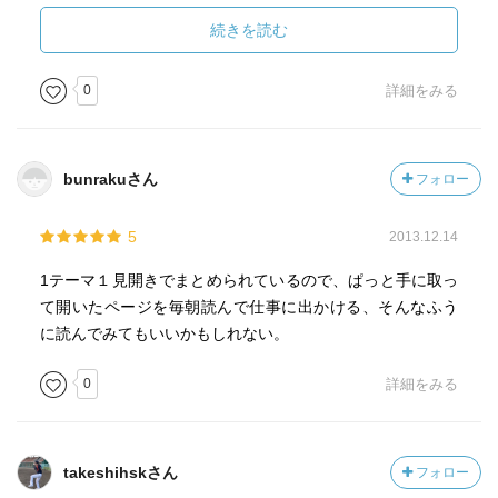
なった時、その妥協が使命と目標に沿っているかどうかに
５５ 理想のマーケティングとは
よってリーダーか否かが決まる
続きを読む
「販売とマーケティングは逆である。同じ意味ではないこ
とはもちろん、補い合う部分さえない。マーケティングの
リーダーが持つべき唯一の資質は真摯さである
0
詳細をみる
理想は、販売を不要にすることである」（出典：マネジメ
高い目標を掲げ、その実現を求める。誰がどう思うかなど
ント）
気にしない。何が正しいかを考える。これが真摯さである
５８ 重要な情報を握っているのは
「あらゆる組織にとって、最も重要な情報は、顧客ではな
bunrakuさん
フォロー
リーダーシップとは、人の視線を高め、成果の基準を上
くノンカスタマーについてのものである。変化が起こるの
げ、通常の制約を超えさせるものである
はノンカスタマーの世界においてである」
5
2013.12.14
トップマネージメントはチームで行う
1テーマ１見開きでまとめられているので、ぱっと手に取っ
?−４
て開いたページを毎朝読んで仕事に出かける、そんなふう
６４ イノベーションの三つの心得（イノベーションと企
トップに近い位置にいる者は、組織の虜たらざるえない。
に読んでみてもいいかもしれない。
業家精神）
従って問題は、企業の経営幹部に対し、いかにして企業外
第一に、集中しなければならない。
の視点、世の中のものの見方への理解を深めさせるかにあ
0
詳細をみる
第二に、強みを基盤としなければならない。
る。
第三に、世の中を大きく変えるものではなければならな
い。
真のリーダーは、勤勉さと献身によってリーダーとなる。
６５ 「企業家たる者は、体系的にイノベーションを行わ
takeshihskさん
フォロー
権力を集中させずにチームを作り、真摯さによってリーダ