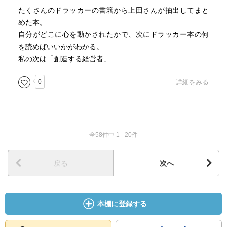
?ー６
たくさんのドラッカーの書籍から上田さんが抽出してまと
１５７「日本では誰もが経済の話をする。だが、日本にと
めた本。
って最大の問題は社会のほうである。」（ネクスト・ソサ
自分がどこに心を動かされたかで、次にドラッカー本の何
エティ）
を読めばいいかがわかる。
１５９「分析に対置するものとしての知覚こそ、１０世紀
私の次は「創造する経営者」
以降の日本画における継続的な特性である」（すでに起こ
った未来）
0
詳細をみる
全58件中 1 - 20件
戻る
次へ
本棚に登録する