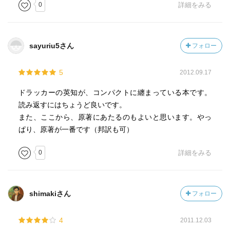
第五の大罪、問題至上主義
0
詳細をみる
１１５ 成長は目標にあらず（乱気流時代の経営）
「市場が成長しているとき、あるいは産業構造が変化して
いるとき、成長は企業存続の条件である」
sayuriu5さん
フォロー
「生産性の低下を招く成長は、前癌症状ではないにしても
腫瘍である。手術で切除しなければならない」
5
2012.09.17
１１６ 成長を災厄にしないための処方箋（変貌する経営
者の世界）
ドラッカーの英知が、コンパクトに纏まっている本です。
第一、成長は資金繰りを悪化させる。キャッシュに目を
読み返すにはちょうど良いです。
光らせる
また、ここから、原著にあたるのもよいと思います。やっ
第二、成長は財務構造の変化を要求する。
ぱり、原著が一番です（邦訳も可）
第三、成長には情報が必要である。
第四、成長には廃棄が必要である。
0
詳細をみる
第五、トップマネジメントの仕事はチームで分担する。
?ー２
shimakiさん
フォロー
１３６「自ら未来をつくることにはリスクが伴う。しか
し、自ら未来をつくろうとしないほうがリスクは大きい」
4
2011.12.03
（明日は支配するもの）