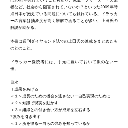
は2009年発行ということもあり、派遣・フリーター・失業
た
者など、社会から阻害されていないか？といった2009年時
ときに、この章に出くわしたから余計驚いた。
点日本が抱えている問題についても触れている。ドラッカ
ーの言葉は抽象度が高く難解であることが多い。上田氏の
解説が助かる。
本書は週刊ダイヤモンド誌での上田氏の連載をまとめたも
のとのこと。
ドラッカー愛読者には、手元に置いておいて損のない一
冊。
目次
Ｉ成果をあげる
＜１＞成長のための機会を逃さないー自己実現のために
＜２＞知識で現実を動かす
＜３＞組織との付き合い方が成果を左右する
?強みを引き出す
＜１＞所を得るー自らの強みを知っているか