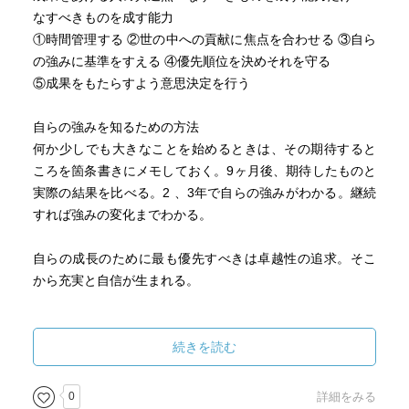
７５ 「予期せぬ成功ほど、イノベーションの機会となる
なすべきものを成す能力
ものはない。だが、予期せぬ成功はほとんど無視される。
①時間管理する ②世の中への貢献に焦点を合わせる ③自ら
困ったことに、存在さえ否定される」（イノベーションと
の強みに基準をすえる ④優先順位を決めそれを守る
企業家精神）
⑤成果をもたらすよう意思決定を行う
７６ 予期せぬ顧客が現れたとき
「ベンチャーに取り組むのであれば、製品やサービスの意
自らの強みを知るための方法
味を決めるのは顧客であり、自分ではないことを思い起こ
何か少しでも大きなことを始めるときは、その期待すると
す仕組みを作らなければならない」（イノベーションと企
ころを箇条書きにメモしておく。9ヶ月後、期待したものと
業会精神）
実際の結果を比べる。2 、3年で自らの強みがわかる。継続
すれば強みの変化までわかる。
?ー６
８５ 「利益とは企業存続の条件である。利益とは、未来
自らの成長のために最も優先すべきは卓越性の追求。そこ
の費用、事業を続けるための費用である。」（マネジメン
から充実と自信が生まれる。
ト）
８９ 企業家精神とは（イノベーションと企業家精神）
世のため人のための組織は繁栄。逆に組織自身のためにな
次のものである：行動、姿勢、変化を当然のこととするこ
ったとき、転落の一途をたどる。
続きを読む
と
次のものでない：気質、才能、確実性、インスピレーショ
5つの質問から成る経営ツール
0
詳細をみる
ン、天才的なひらめき