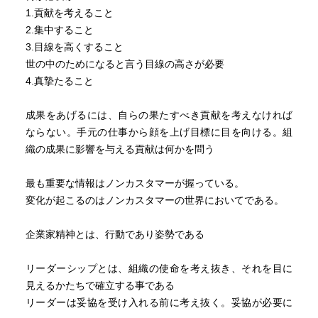
３６「知識労働の生産性を向上させるための条件は６つあ
ものと遠い将来に必要とされるものとをバランスさせるこ
1.貢献を考えること
る」
とである」（『マネジメント』より）
2.集中すること
仕事の目的を考える。
「戦略的な意思決定では、範囲、複雑さ、重要さがどうで
3.目線を高くすること
働く者自身が生産性に責任を負う。
あっても、初めから答えを得ようとしてはならない。重要
世の中のためになると言う目線の高さが必要
継続してイノベーションを行う。
なことは、正しい答えを見つけることではない。正しい問
4.真摯たること
継続して学び、人に教える。
いを見つけることである」（『現代の経営』より）
知識労働は量より質の問題であることを認識する。
「明日というものは、無名の人たちによって今日つくられ
成果をあげるには、自らの果たすべき貢献を考えなければ
知識労働者は組織にとってコストでなく資本であること
る」（『マネジメント・フロンティア』より） 等
ならない。手元の仕事から顔を上げ目標に目を向ける。組
を理解する（出典：明日を支配するもの）
マネジメントの巨人の膨大な思想のエッセンスを知ること
織の成果に影響を与える貢献は何かを問う
３９「成果をあげる者にとっては、自己啓発が人格形成に
ができる。
つながる（出典：経営者の条件）
（2010年2月了）
最も重要な情報はノンカスタマーが握っている。
問題は成果をあげたいにもかかわらず成果をあげられな
変化が起こるのはノンカスタマーの世界においてである。
い仕組みの場所に置かれた者である。成果の怪しげな仕事
をさせられた者の無念が見えてくる。
企業家精神とは、行動であり姿勢である
?−２
リーダーシップとは、組織の使命を考え抜き、それを目に
５４ 事業を決めるのはあなたではない（出典：現代の経
見えるかたちで確立する事である
営）
リーダーは妥協を受け入れる前に考え抜く。妥協が必要に
事業が何かを決めるのは顧客である。