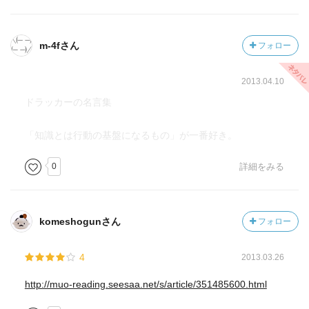
ミッションは？ 顧客は誰？ 顧客にとっての価値は？ 我々の
成果は？ 我々の計画は？
?ー３
１０５ 「重要なことは正しい答えを見つけることではな
m-4fさん
フォロー
何かをおこすにはリスクが伴う。しかしそれは合理的な行
い。正しい問いを見つけることである」（現代の経営）
動。何も変わらないという居心地の良い仮定に安住するよ
?ー４
2013.04.10
りもリスクは小さい。
１１０ 「決定の実行が具体的な手順として誰か特定の人
ドラッカーの名言集
間の仕事と責任になるまでは、いかなる決定も行われてい
ないに等しい」（経営者の条件）
「知識とは行動の基盤になるもの」が一番好き。
１１１ 事業の定義は必ず陳腐化する（チェンジ・リーダ
ーの条件）
0
詳細をみる
第一 事業環境の定義
第二 氏名とするものの定義
第三 自らの強みの定義
komeshogunさん
フォロー
１１３ 事業上の「５つの大罪」（未来への決断）
第一の大罪、利益幅信奉
4
2013.03.26
第二の大罪、高価格信奉
第三の大罪、コスト中心主義
http://muo-reading.seesaa.net/s/article/351485600.html
第四の大罪、昨日崇拝