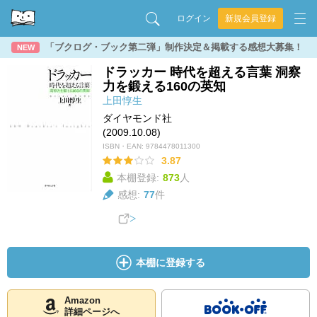
ログイン
新規会員登録
「ブクログ・ブック第二弾」制作決定＆掲載する感想大募集！
NEW
ドラッカー 時代を超える言葉 洞察
力を鍛える160の英知
上田惇生
ダイヤモンド社
(2009.10.08)
ISBN・EAN:
9784478011300
3.87
本棚登録:
873
人
感想:
77
件
本棚に登録する
Amazon
詳細ページへ