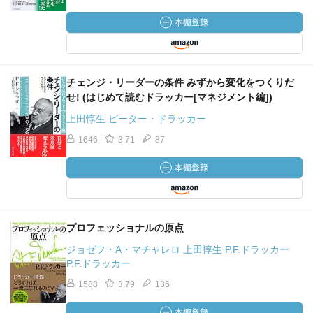
チェンジ・リーダーの条件 みずから変化をつくりだ
せ! (はじめて読むドラッカー[マネジメント編])
上田惇生 ピーター・ドラッカー
1646
3.71
87
プロフェッショナルの原点
ジョゼフ・A・マチャレロ 上田惇生 P.F.ドラッカー
P.F.ドラッカー
1588
3.79
136