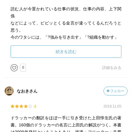
読む人が今置かれている仕事の状況、仕事の内容、上下関
係
などによって、ビビッとくる金言が違ってくるんだろうと
思う。
今のワタシには、「?強みを引き出す」「?組織を動かす」
の中に金言が多かった。
続きを読む
ほかに印象深いのは「?変化を捉える」の中の「146 経済
は
0
詳細をみる
あくまでも手段」の項。
昨日参加した小宮一慶さんのセミナーの中で、聴衆の質問
に
なおきさん
フォロー
答える形で小宮さんが紹介した「私の先生であるお坊さん
が
4
2018.11.05
語ったこと」と、この146の内容がほぼ同じだった。
ドラッカーの翻訳をほぼ一手に引き受けた上田惇生氏の著
これには驚いた。
書。160個のドラッカーの名言に上田氏の解説がつく。本書
しかも、そのセミナーから帰って自宅でこの本を読んでい