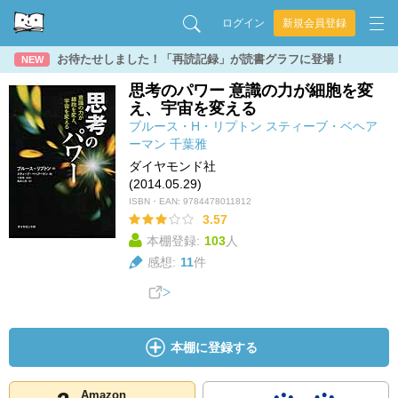
ログイン
新規会員登録
お待たせしました！「再読記録」が読書グラフに登場！
NEW
思考のパワー 意識の力が細胞を変
え、宇宙を変える
ブルース・H・リプトン
スティーブ・ベヘア
ーマン
千葉雅
ダイヤモンド社
(2014.05.29)
ISBN・EAN:
9784478011812
3.57
本棚登録:
103
人
感想:
11
件
本棚に登録する
Amazon