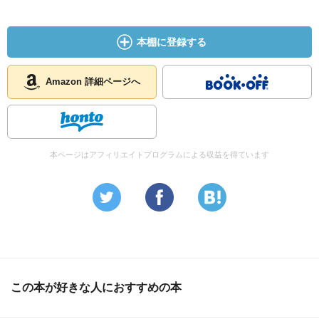
宇宙に存在するものは互いに関連しあっているので、誰か
を犠牲にすると進化しない。適者生存で残ろうとする者が
本棚に登録する
現れても、結局その人を含めた全体が死滅する。
Amazon 詳細ページへ
我々の先祖は、ランダムなプロセスだけでなく、カオスと
いう動的なシステムの中に組み込まれた予測可能なパター
ンに従って進化してきた。
本ページはアフィリエイトプログラムによる収益を得ています
間違っていた四つの社会神話
・物質が全て
・適者生存の法則
・全ては遺伝子が決める
・進化はランダムに起こる
最先端科学がこれまで核となってきた信念を大幅に修正し
ようとしているが、西洋文明が浮き沈みを経験したのは今
この本が好きな人におすすめの本
回が初めてではなく、アニミズム→多神教→一神教→科学
的物質主義へと移り変わってきた。我々人間はさらに進化