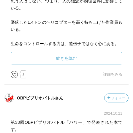
思う人はしない。つまり、人の信念が物理世界に影響して
いる。
墜落した1.4トンのヘリコプターを高く持ち上げた作業員も
いる。
生命をコントロールする力は、遺伝子ではなく心にある。
病気の原因は「外傷」「毒」「思考」。
続きを読む
治療薬の最低三分の一がプラシーボ効果を持ち、ネガティ
1
詳細をみる
ブ思考によるノセボ効果によって病気にもなる。
人間の思考の7割は過剰なネガティブ。
OBPビブリオバトルさん
フォロー
遺伝子が生物をコントロールしているのではなく、遺伝子
2024.10.21
が生物に利用されている。遺伝子は読み書き可能なプログ
ラムであり、生命が遺伝形質を進んで定義し直せる。
第33回OBPビブリオバトル「パワー」で発表された本で
す。