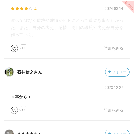
界をつくったり、自己破壊的になるような認識を持つ原因
4
2024.03.14
ともなる。
遺伝ではなく環境や愛情がヒトにとって重要な事がわかっ
親の言葉は、子供に人生初期の経験として刷り込まれる。
た。また、自分の考え、感情、周囲の環境や考えが自分を
小さな子供は粗相をして怒られてもその状況と自分のした
作っていく。
行動が結びつかないので、彼らは否定された言葉をそのま
0
詳細をみる
ま自己の存在に向けられたものとして刷り込まれる。
胎児の神経システムには、子宮で経験した事が刷り込ま
れ、母親からダウンロードされた感情的な情報により生ま
石井信之さん
フォロー
れる頃には既に性格の半分が形成されている。
2023.12.27
子供の脳波には、アルファ波より高いものは現れず、ほと
＜本から＞
んどデルタ波とシータ波で占められる、EEG波と呼ばれる
潜在意識のレベルにある。催眠術にかけられたトランス状
0
詳細をみる
態と同じ。
私たちにたった一つの行動「許し」ができれば、地球全体