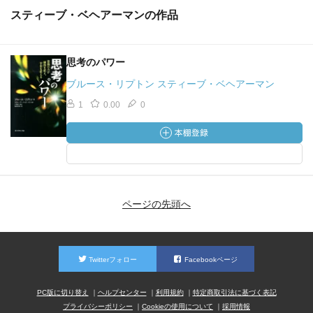
源をたどる。
スティーブ・ベヘアーマンの作品
本当の意味での頭脳細胞は、細胞膜に埋め込まれたレセプ
タータンパク質とエフェクタータンパク質がスイッチとし
思考のパワー
て感知、作動しており、生体がどのくらい認識し感じ取れ
ブルース・リプトン スティーブ・ベヘアーマン
るかはレセプタータンパク質の数による。
1
0.00
0
スティーブングールドとナイルズエルドリッチは、新種の
出現は長期の安定した環境状態が大惨事によって中断され
る事で急速に新種が増える（断続均衡）と証明した。
バクテリアが目的をもって進化できるならば、人間にもで
ページの先頭へ
きないはずがない。
原核細胞は、自発的な進化があるレベルに達すると進化の
メカニズムをアップデートさせる。一つ一つの細胞のサイ
Twitterフォロー
Facebookページ
ズを大きくして知性を高めるよりも、ひとところに集まっ
て表面面積を拡大し、知性を共有し、同じ環境に生息する
PC版に切り替え
ヘルプセンター
利用規約
特定商取引法に基づく表記
プライバシーポリシー
Cookieの使用について
採用情報
一つの共同体として効率的な集合体になる。