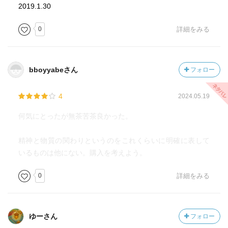
潜在意識には経験した事全てを記録する驚くほどパワフル
2019.1.30
な処理能力がある。このボタンを押しただけで脳の大部分
0
詳細をみる
を占める無意識のエリアで一秒間に4,000万以上もの神経の
伝達が行われている。逆に、自意識を生み出す前頭葉で
は、一秒間に約40しか神経伝達ができない。つまり、潜在
意識の情報は、顕在意識に伝わるよりも100万倍速い。
bboyyabeさん
フォロー
潜在意識は顕在意識のような創造力が5歳児程度しかなく、
4
2024.05.19
前もって記録され、習慣となった反射しかできない。
何気にとったが無茶苦茶良かった。
我々の行動のうち、自意識が関わっているのはたったの5%
しかなく、残り95%の意思決定、行動、感情、振る舞いは
精神と物質の関わりというのをこれくらいに明確に表して
モニターされていない潜在意識からのもの。
いるものは他にない。購入を考えよう。
0
詳細をみる
考える心は認知的な思考、アイデンティティ、自由意志の
あるたった40ビット、5%以下の部分で起こる。
潜在意識の中で最も影響力のあるものが生まれてから6歳ま
ゆーさん
フォロー
での経験。その子の可能性を伸ばすだけでなく、自分に限