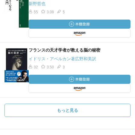
新野哲也
ホリズムのパラダイム
55
3.08
5
私たちはどうやってここにきたのか？：創造されて環境に
適応すべく進化した結果
なぜここにいるのか？：地球を愛し、人間性の進化に目覚
める事
なすべき事はなに？：全ては繋がっていると意識して自然
フランスの天才学者が教える脳の秘密
とのバランスをとって生きる事
イドリス・アベルカン著広野和美訳
最新の科学と古代スピリチュアルの知恵を融合したパラダ
32
3.50
3
イムを迎え入れ、ホリスティックな世界観をもたらす事。
環境の変化は反復される特徴を持ち、様々なスケールでフ
ラクタルを繰り返す。
コッホ雪片で、正三角形などシンプルな図形をなんども繰
もっと見る
り返すと、どんどん複雑な図形になる事が説明できる。
全ての脊椎動物の胚は、発達初期に進化の全ての段階の起