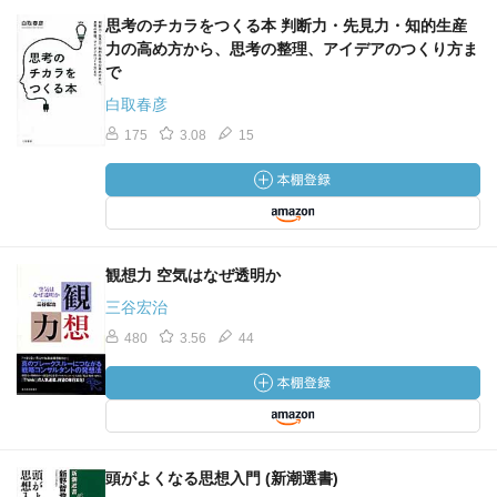
して前進する。
思考のチカラをつくる本 判断力・先見力・知的生産
力の高め方から、思考の整理、アイデアのつくり方ま
で
物質が現れる前の宇宙は、フィールドと呼ばれる目に見え
ない互いにもつれたエネルギーが命を生み出す空間であっ
白取春彦
た。150億年前に起こったビッグバン後、エネルギーフィー
175
3.08
15
ルドが収束し始めて以来、量子がもつれた状態のままの物
質が存在している。
物質がフィールドの中に含まれるエネルギーパターンの情
報で成り立っているので、エネルギーフィールドは物質に
観想力 空気はなぜ透明か
対して優位な影響を与える。
三谷宏治
480
3.56
44
物質主義のパラダイム
私たちはどうやってここにきたのか？：ランダムな遺伝子
活動の結果
なぜここにいるのか？：進化し増殖する以外に選択肢がな
かったから
なすべき事はなに？：弱肉強食の法則に従う事
頭がよくなる思想入門 (新潮選書)