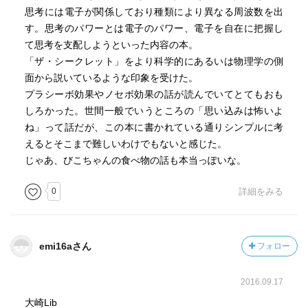
思考には電子が関係しており種類により異なる周波数を出
上で環境を利用するように、人間社会も新しい社会的なパ
す。思考のパワーとは電子のパワー、電子を自在に把握し
ラダイムと経済関係を取り入れていく事。この新しい協力
て思考を支配しようといった内容の本。
的な意識があれば、個人の意志を拡大させ、全体の為にも
「ザ・シークレット」をより科学的にあるいは物理学の側
なる。
面から説いているような印象を受けた。
プラシーボ効果やノセボ効果の話が読んでいてとてもおも
RNAの情報がDNAコードコピーされる逆転写酵素を発見し
しろかった。世間一般でいうところの「思い込みは怖いよ
てノーベル賞を受賞したテミンは発見当初、科学界の異端
ね」って話だが、この本に書かれている通りシンプルに考
者として学会から排除された。
えるとそこまで難しいわけでもないと感じた。
じゃあ、びこちゃんの食べ物の話も本当っぽいな。
生体にとって新たな遺伝子をつくる必要が生まれるのは、
遺伝子そのものではなく、生体を取り囲む環境からのシグ
0
詳細をみる
ナルによって必要な遺伝子が現れるように活性化される。
遺伝情報は一方向にしか伝わらないとする間違ったセント
ラルドグマは20年前に再評価されているのに、未だに本や
emi16aさん
フォロー
メディア、製薬会社はドグマの概念を捨てない。
2016.09.17
ボノボは、愛し合う社会で生きている。雄は戦った後、お
大崎Lib