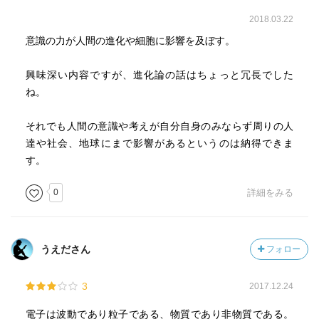
エイズ患者や術後の患者の回復を願うと病状が好転した
2018.03.22
り、ある都市の人口の1%が暝想状態に入ると、その地域の
意識の力が人間の進化や細胞に影響を及ぼす。
犯罪が明らかに減少した。
興味深い内容ですが、進化論の話はちょっと冗長でした
環境こそが進化を導く力。
ね。
現在の人間はより高いレベルの進化の始まりであり、人間
それでも人間の意識や考えが自分自身のみならず周りの人
性を持つ人々でつくられた巨大な有機体へと変化を遂げる
達や社会、地球にまで影響があるというのは納得できま
始まり。
す。
Competition(争う)はギリシア語の語源では「ともに生き残
0
詳細をみる
る」という意味。
人間は、全体を構成する一つ一つの要素がそれ自体、全体
と同じ構造を持つホロン。母なる地球の一つの細胞。
うえださん
フォロー
現在、地球上に70億人もの人間という細胞がいて、無意識
3
2017.12.24
にエネルギーを破壊的な目的で使っている。単細胞の有機
電子は波動であり粒子である、物質であり非物質である。
体がもっと複雑で効率のよいものに変化しようと意識した