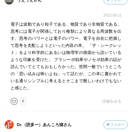
うえうえさん
フォロー
が進化できる。
ものの考えかた＝哲学こそが、最終的に生物の意思を決定
2022.08.11
する。個人の潜在意識による文化的な認識は、当然社会で
電子は波動であり粒子である、物質であり非物質である。
も共通。社会信念は大きなスケールで害になりうる。
思考には電子が関係しており種類により異なる周波数を出
す。思考のパワーとは電子のパワー、電子を自在に把握し
調和のとれた自然の原理とテクノロジーの進化とを結びつ
て思考を支配しようといった内容の本。 「ザ・シークレッ
けると、自立しながら成長する文明ができる。
ト」をより科学的にあるいは物理学の側面から説いている
ような印象を受けた。 プラシーボ効果やノセボ効果の話が
一神教の場合、指揮系統が必要となり、天からずっと下層
読んでいてとてもおもしろかった。世間一般でいうところ
部まで命令が下る。
の「思い込みは怖いよね」って話だが、この本に書かれて
いる通りシンプルに考えるとそこまで難しいわけでもない
ネイティブアメリカンが父なる空と母なる大地と呼んだ通
と感じた。
り、生命は空から降り注ぐ光と地上の物質を融合して生ま
れた。
0
詳細をみる
亜原子レベルでは、エネルギーは常に竜巻状に回転、振動
している。
Dr.（読多ー）あんころ猫さん
フォロー