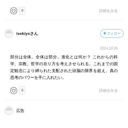
互いにキスをして仲直りしようとし、他のチンパンジー種
よりも
0
詳細をみる
ずっと性交の回数が多いのに出産率は安定している。
進化は偶然ではなく、意図的に起こる。
isekiysさん
フォロー
大惨事が起こると多数の種が絶滅し、そのあとに新しい種
2014.10.26
が爆発的に増える。進化はゆるやかな変化の中ではなく、
突然の飛躍によって起こる。
部分は全体。全体は部分。進化とは何か？ これからの科
学、宗教、哲学の在り方を考えさせられる。これまでの固
一つの原子から他のエネルギー殻へとジャンプする量子
定観念により縛られた支配された頭脳の限界を超え、真の
（電子）が存在する。
思考のパワーを手に入れたい。
アリの集団には、数匹の「専門家」と呼ばれるリーダーが
0
詳細をみる
いて、集団全体の行動に影響を与えている。
粒子をコントロールしているのは形のない「フィール
広告
ド」。世界に対して健全な見識を持つには、目に見える物
質と見えないフィールドの両方を意識する事。