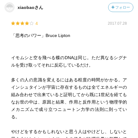
xiaobaoさん
フォロー
4
2017.07.28
「思考のパワー」Bruce Lipton
イモムシと空を飛べる蝶のDNAは同じ。ただ異なるシグナ
ルを受け取ってそれに反応しているだけ。
多くの人の意識を変えるにはある程度の時間がかかる。ア
インシュタインが宇宙に存在するものは全てエネルギーの
組み合わせで出来ていると証明してから既に1世紀を経ても
なお世の中は、原因と結果、作用と反作用という物理学的
メカニズムで成り立つニュートン力学の法則に則ってい
る。
やけどをするかもしれないと思う人はやけどし、しないと