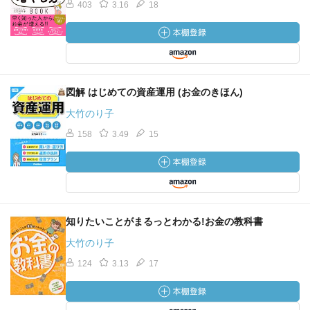
403
3.16
18
図解 はじめての資産運用 (お金のきほん)
大竹のり子
158
3.49
15
知りたいことがまるっとわかる!お金の教科書
大竹のり子
124
3.13
17