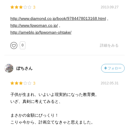
えてたら生きていけないんじゃないかな？って思いまし
3
2013.09.27
た。
http://www.diamond.co.jp/book/9784478013168.html
,
だって、そうなったら生命保険医療保険みんな高いものに
http://www.fpwoman.co.jp/
,
入りますよね。
http://ameblo.jp/fpwoman-ohtake/
でも今は最小限。
それと一緒じゃないのかな。
0
詳細をみる
備えあれば憂いなし。そりゃそうだけど、そんなこといっ
てたら何もできない。
ぽちさん
フォロー
同級生に、お風呂のお湯がでない古い市営アパートに住ん
3
2012.05.31
でいた、母子家庭の子がいました。でもバイトしながら専
門学校に行って、歯科衛生士という、どこいっても困らな
子供が生まれ、いよいよ現実的になった教育費。
い職業に就きました。
いざ、真剣に考えてみると、
うちはもう、一人に高卒まで1,500万かける。と決めてま
まさかの金額にびっくり！
す。
こりゃ今から、計画立てなきゃと思えました。