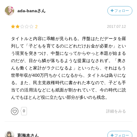
ada-banaさん
フォロー
2
2017.07.12
タイトルと内容に乖離が見られる。序盤はただデータを羅
列して「子どもを育てるのにどれだけお金が必要か」とい
う現実を突きつけ、中盤になってからやっと本題が始まる
のだが、目から鱗が落ちるような提案はなされず。「奥さ
んも働くと家計がラクになるよ」といったら、それはもう
世帯年収が400万円ちかくになるから、タイトルは偽りにな
る。また、民主党政権時代に書かれた本なので、子ども手
当ての活用法などにも紙面が割かれていて、今の時代に読
んでもほとんど役に立たない部分が多いのも残念。
0
詳細をみる
彩海本さん
フォロー