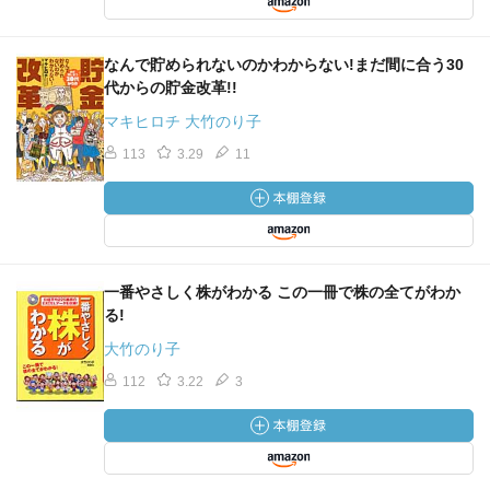
なんで貯められないのかわからない!まだ間に合う30
代からの貯金改革!!
マキヒロチ 大竹のり子
113
3.29
11
一番やさしく株がわかる この一冊で株の全てがわか
る!
大竹のり子
112
3.22
3