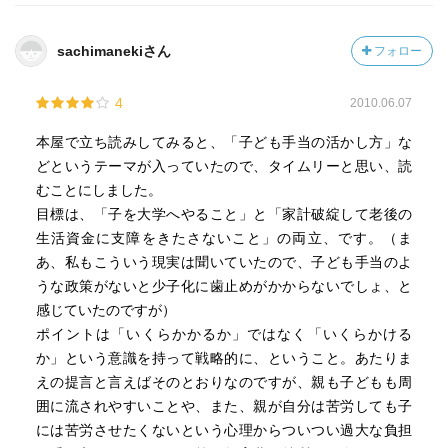
sachimanekiさん
フォロー
4
2010.06.07
本屋で立ち読みしてみると、「子ども手当の活かし方」な
どというテーマが入っていたので、タイムリーと思い、読
むことにしました。
目標は、「子を大学へやること」と「家計破綻して老後の
生活資金に支障をきたさないこと」の両立、です。（ま
あ、私もこういう現実は聞いていたので、子ども手当のよ
うな政策がないと少子化に歯止めがかからないでしょ、と
感じていたのですが）
ポイントは「いくらかかるか」ではなく「いくらかける
か」という意識を持って戦略的に、ということ。あたりま
えの提言と言えばそのとおりなのですが、親も子どもも周
囲に流されやすいことや、また、親が自分は苦労しても子
には苦労させたくないという心理からついつい過大な負担