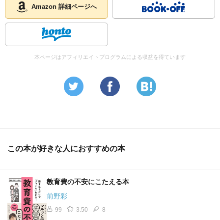
合、というのは本当かな？と思いながら読みました。（実
Amazon 詳細ページへ
際に私立小学校に子どもをやっている人の年収が、みんな
がみんな、それをクリアしてるとは想像しにくかったの
で）
まあ、子どもの教育、ってことは、いろんな面で、しばら
本ページはアフィリエイトプログラムによる収益を得ています
くは悩み続けなければならないテーマなんだろうな、とは
思っています。
この本が好きな人におすすめの本
教育費の不安にこたえる本
前野彩
99
3.50
8