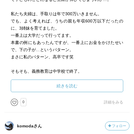
私たち夫婦は、手取りは年で300万いきません。
でも、よく考えれば、うちの親も年収600万以下だったの
に、3姉妹を育てました。
一番上は大学だって行ってます。
本書の例にもあったんですが、一番上にお金をかけたせい
で、下の子が…というパターン。
まさに私のパターン、高卒です笑
そもそも、義務教育は中学校で終了。
今は18歳から選挙。
こういう世の中なので、高校までの資金は工面するけど、
続きを読む
大学は別に行きたかったら自分で行かせたらいんじゃない
の？という結論になりました。
0
詳細をみる
旦那もバイトして大学行ってたので。
世間は何かあったらどうする？とか、大学行けないことで
komodaさん
フォロー
子どもにうらまれそう。とか言いますが、リスクばかり考