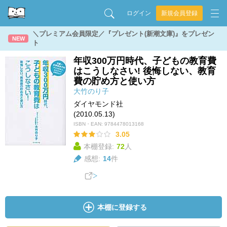
ログイン
新規会員登録
＼プレミアム会員限定／『プレゼント(新潮文庫)』をプレゼン
NEW
ト
年収300万円時代、子どもの教育費
はこうしなさい! 後悔しない、教育
費の貯め方と使い方
大竹のり子
ダイヤモンド社
(2010.05.13)
ISBN・EAN:
9784478013168
3.05
本棚登録:
72
人
感想:
14
件
本棚に登録する