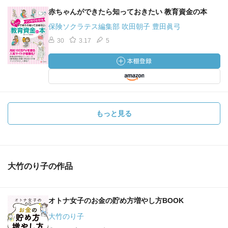
赤ちゃんができたら知っておきたい 教育資金の本
保険ソクラテス編集部 吹田朝子 豊田眞弓
30
3.17
5
もっと見る
大竹のり子の作品
オトナ女子のお金の貯め方増やし方BOOK
大竹のり子