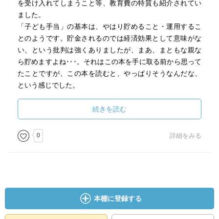
を受け入れてしまうこと等、教育費の特質も紹介されてい
ました。
「子ども手当」の基本は、やはり貯めること・運用するこ
とのようです。貯金されるのでは経済効果として意味がな
い、という批判は強くありましたが、まあ、まともな親な
ら貯めますよね･･･。それはこの本を手に取る前から思って
たことですが、この本を読むと、やっぱりそうなんだな、
という感じでした。
ただ、こういう本を読むと、じゃあ、子の教育費にお金を
続きを読む
かけてはいけないのか、とも思うのですが、あまり厳しく
するのもどうかとも思ったり。難しいです。
0
詳細をみる
本の中にも触れられていましたが、「教育費もリストラ」
のような新聞記事もあれば、「年収の高い子は（教育機会
が多く）、学習能力も運動能力も高い」みたいなアンケー
トが公表されたりもしますので、本当はどっちなの！？っ
て感じもありますし。
本棚に登録する
うちは年収300万円と言うわけではないのですが、私立小学
校に子どもをやれるのは年収1500万以上、それも一人の場