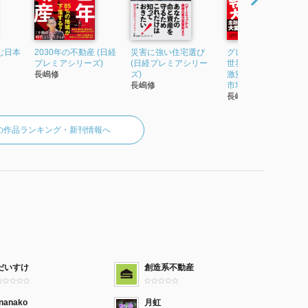
む日本
2030年の不動産 (日経
災害に強い住宅選び
グレートリセット後
プレミアシリーズ)
(日経プレミアシリー
世界をどう生きるか
長嶋修
ズ)
激変する金融、不動
長嶋修
市場 (小学館新...
長嶋修
の作品ランキング・新刊情報へ
だいすけ
創造系不動産
tnanako
月虹