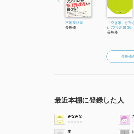
不動産格差
「空き家」が蝕
長嶋修
(ポプラ新書 36)
長嶋修
長嶋修
最近本棚に登録した人
みなみな
本