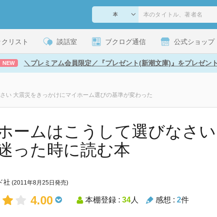
ックリスト
談話室
ブクログ通信
公式ショップ
＼プレミアム会員限定／『プレゼント(新潮文庫)』をプレゼン
NEW
さい 大震災をきっかけにマイホーム選びの基準が変わった
ホームはこうして選びなさい
迷った時に読む本
ド社
(2011年8月25日発売)
4.00
本棚登録 :
34
人
感想 :
2
件