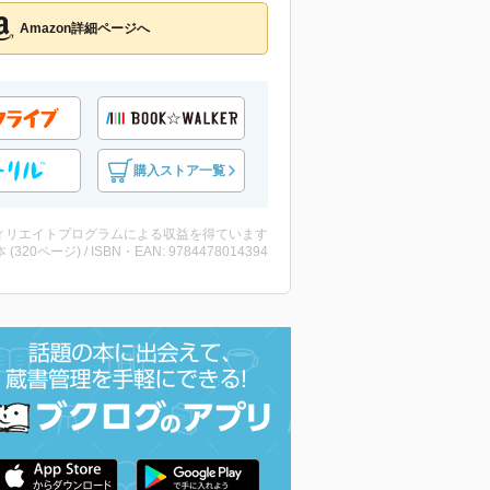
Amazon詳細ページへ
購入ストア一覧
ィリエイトプログラムによる収益を得ています
・本 (320ページ) / ISBN・EAN: 9784478014394