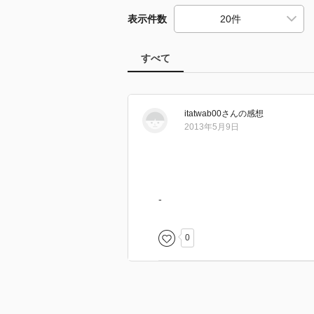
表示件数
すべて
itatwab00
さん
の感想
2013年5月9日
-
0