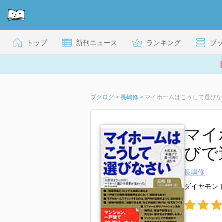
トップ
新刊ニュース
ランキング
ブ
ブクログ
>
長嶋修
>
マイホームはこうして選びな
マイ
びで
長嶋修
ダイヤモン