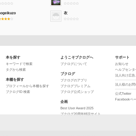
nogeikuzo
衣
本を探す
ようこそブクログへ
サポート
キーワードで検索
ブクログについて
お知らせ
タグから検索
ヘルプセンタ
ブクログ
法人向け広告
本棚を探す
ブクログのアプリ
法人様のお問
プロフィールから本棚を探す
ブクログプレミアム
ブクログID 検索
ブクログ公式ショップ
公式Twitter
Facebookペ
企画
Best User Award 2025
ブクログ20周年特設サイト