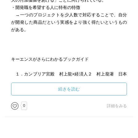
大の付加価値をあげる」ことに向けられている。
・開発職を希望する人に特有の特徴
→一つのプロジェクトを少人数で対応することで、自分
が開発した商品だという実感をより強く得たいというもの
がある。
キーエンスがさらにわかるブックガイド
１．カンブリア宮殿 村上龍×経済人２ 村上龍著 日本
経済新聞出版社
２．経営戦略を問いなおす 三品和広著 筑摩書房
続きを読む
３．新商品開発マネジメント 小日向秀雄著 日本実業
出版社
0
詳細をみる
４．こころから感動する会社 泉谷渉著 亜紀書房
５．コミュニケーションのノウハウ・ドゥハウ 野口吉
昭/HRインスティテュート編 PHP研究所
６．マーケットパワー 日本経済再生の鍵 島田晴雄