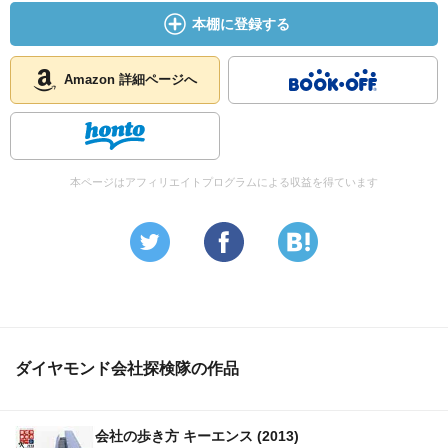
著 PHP研究所
本棚に登録する
７．MOT“技術経営”入門（マネジメント・テキスト）
延岡健太郎著 日本経済新聞社
８．デジタル革命とニュービジネス 大前研一/アタッカ
Amazon 詳細ページへ
ーズ・ビジネススクール編 プレジデント社
（９．プロフィット・ピラミッド 浪江一公 ダイヤモ
ンド社）
本ページはアフィリエイトプログラムによる収益を得ています
キーエンスの経営課題
・キーエンスは現在、製造業であるが、将来にわたって製
造業しかやらないと決めているわけではない。
・唯一最大の縛りは、「高い付加価値を継続的に生み出せ
ダイヤモンド会社探検隊の作品
るビジネスであるか」どうかということ。
会社の歩き方 キーエンス (2013)