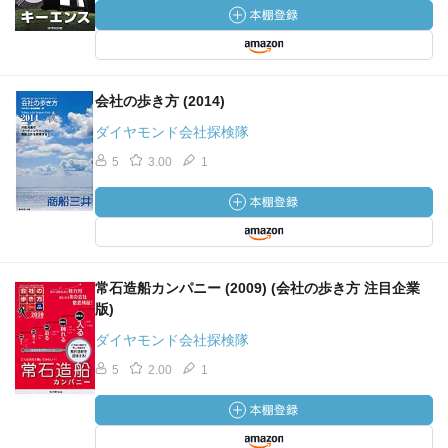
・これは自分が手がけたといえるものを開発したいという
思い
会社の歩き方 (2014)
内定者、採用担当者からのアドバイス
ダイヤモンド会社探検隊
5
3.00
1
・「その興味って本当に一生をかけるほどのものなのか」
を考えて欲しい。
・キーエンスの能力＝“社員のレベル”×“組織のレベル”＝
（「能力」×「モチベーション」）×（「経営システム」
×「風土」）
・キーエンス独自の「経営システム」
常石造船カンパニー (2009) (会社の歩き方 注目企業
版)
→商品企画・開発の仕組み 「顧客の欲しいというモノ
は創らない」
ダイヤモンド会社探検隊
→営業の仕組み 「コンサルティングセールス」
5
2.00
1
→生産の仕組み 「ファブレス」
→人事の仕組み 「人件費は経費にあらず」
・就職はゴールではない、走るコースを決めるだけのこと