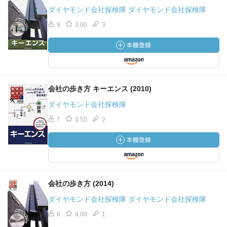
キーエンスの考え方
ダイヤモンド会社探検隊 ダイヤモンド会社探検隊
9
3.00
3
・「判断は市場原理・経済原則に照らし合わせて行う」と
いうことが、現場の隅々にまで浸透している。
・『Good 4 C's』
→「Good Chance, Good Challenge, Good Change,
Good Communication」
会社の歩き方 キーエンス (2010)
→「チャンスと思え、見方で変わる」
ダイヤモンド会社探検隊
→「良い目標が成功を促す」、「同じことにこだわる
な、より良いやり方はないか」
7
3.50
2
→「Chance for Change, and Good Challenge!」
技術系職について
会社の歩き方 (2014)
ダイヤモンド会社探検隊 ダイヤモンド会社探検隊
・「世界初」、「業界初」
・少人数開発
6
4.00
1