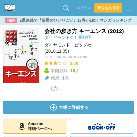
ログイン
新規会員登録
2週連続で『薬屋のひとりごと』17巻が1位！マンガランキング
NEW
会社の歩き方 キーエンス (2012)
ダイヤモンド会社探検隊
ダイヤモンド・ビッグ社
(2010.11.05)
ISBN・EAN:
9784478014790
3.00
本棚登録:
10
人
感想:
1
件
本棚に登録する
Amazon
詳細ページへ