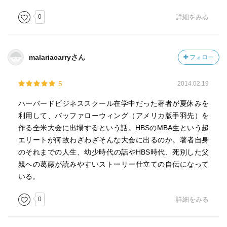
スペイン語１ヶ月で学んだこと。
0
詳細をみる
でも、この本を読んで、きっと私の「頑張る」の範囲は
彼の頑張っているうちには入らないだろうなと思った。
malariacarryさん
フォロー
私のような元の頭が良くない人が他の人と互角に生きるた
5
2014.02.19
めには、
ハーバードビジネススクール在学中だった著者が夏休みを
泥臭くこつこつ頑張って努力するしか道はないと思う。
利用して、バッファローウィング（アメリカ版手羽先）を
作る全米大会に出場するという話。HBSのMBA生という超
分かってはいるけど、私はその努力をしないのだ。
エリートが何故わざわざそんな大会に出るのか。著者自身
のそれまでの人生、幼少時代の話やHBS時代、死別した父
年々それがひどくなっている。
親への葛藤が読みやすいストーリー仕立ての自伝になって
いる。
あと、何でも「無理だろうし」って諦めるようになった。
0
詳細をみる
高校受験の時は、絶対に無理だって言われてた高校に