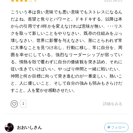
4
2011.08.25
こういう本は良い意味でも悪い意味でもストレスになるん
だよね。羨望と焦りとパワーと。ドキドキする。以降は本
からの引用です//何かを変えなければ意味が無い、･･･リス
クを取って新しいことをやりなさい、既存の仕組みをぶっ
壊しなさい、世界に影響を与えなさい。形にとらわれず常
に大事なことを見つけ出し、行動に移し、常に自分を、周
囲を幸せにしている。強烈なリーダーシップが宿ってい
る。情熱を殻で覆わずに自分の価値観を突き詰め、それに
従い生きていけばいい。やっぱり仲間と一緒に戦いたい、
仲間と何か目標に向って突き進むのが一番楽しい。熱いこ
と、人に優しいこと、そして自分の強みも弱みもさらけだ
すこと。人を驚かせ感動させたい。
1
詳細をみる
おおいしさん
フォロー