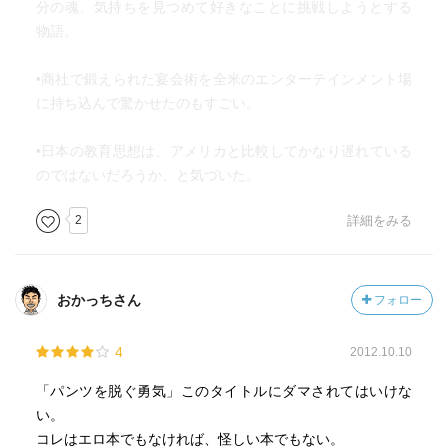
分の魂、気持ちを見つめて好きなことに挑戦しようとする
物語。
•商社で鍛えられた宴会術を全米のエンターテインメント場
に持ち込んで驚かせたのもすごい。
•日本の教育思想は、アメリカと比較してかなり遅れている
のではないだろうか、と気づいた。
2
詳細をみる
おかっちさん
フォロー
4
2012.10.10
「パンツを脱ぐ勇気」このタイトルにダマされてはいけな
い。
コレはエロ本でもなければ、怪しい本でもない。