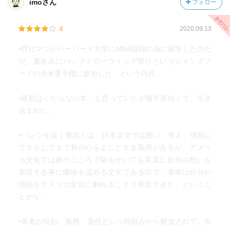
imoさん
フォロー
4
2020.09.13
•商社マンがハーバード大学にMBA取得の為に留学したのだ
が、夏休みにバッファローウィング祭りというジャンクフ
ードの全米選手権に参加した、という内容。
•最初はくだらない本、と思っていたが後半面白くて、引き
込まれた。
•パンツを脱ぐ勇気とは、日本文化では想い、考え、情熱に
フタをしてまで和の心をよしとする風潮があるが、アメリ
カ文化では裸のこころで恥をかいても素直に自分の想いを
表現する事に価値を認める文化であるので、筆者は自分の
情熱をアメリカ文化に触れることで表現できた、というこ
とかな。
•筆者が役割、義務、責任という枠組みから解放されて、自