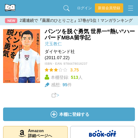
ログイン
新規会員登録
2週連続で『薬屋のひとりごと』17巻が1位！マンガランキング
NEW
パンツを脱ぐ勇気 世界一“熱い”ハー
バードMBA留学記
児玉教仁
ダイヤモンド社
(2011.07.22)
ISBN・EAN:
9784478016237
3.75
本棚登録:
513
人
感想:
95
件
本棚に登録する
Amazon
詳細ページへ