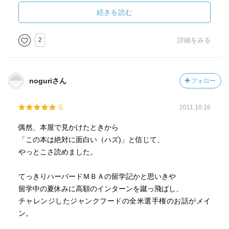
「その衝動をさらけ出すこと」
続きを読む
ここら辺が、キモであるように感じた。
見習おう！
2
詳細をみる
noguriさん
フォロー
5
2011.10.16
偶然、本屋で見かけたときから
「この本は絶対に面白い（ハズ)」と信じて、
やっとこさ読めました。
てっきりハーバードＭＢＡの留学記かと思いきや
留学中の夏休みに高額のインターンを蹴っ飛ばし、
チャレンジしたジャンクフードの全米選手権のお話がメイ
ン。