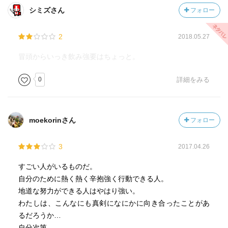
シミズさん
フォロー
2
2018.05.27
冒頭からいっき飲み強要はちょっと。
0
詳細をみる
moekorinさん
フォロー
3
2017.04.26
すごい人がいるものだ。
自分のために熱く熱く辛抱強く行動できる人。
地道な努力ができる人はやはり強い。
わたしは、こんなにも真剣になにかに向き合ったことがあ
るだろうか…
自分次第。