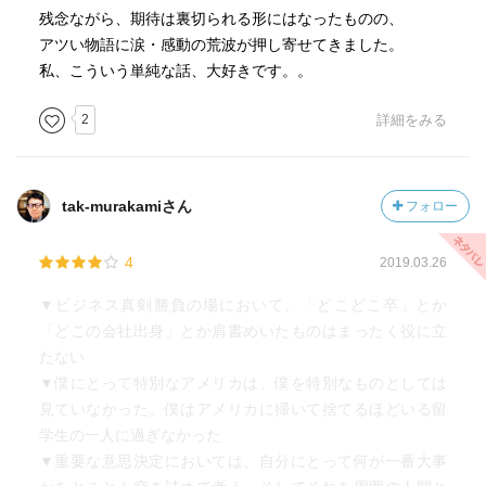
残念ながら、期待は裏切られる形にはなったものの、
アツい物語に涙・感動の荒波が押し寄せてきました。
私、こういう単純な話、大好きです。。
2
詳細をみる
tak-murakamiさん
フォロー
4
2019.03.26
▼ビジネス真剣勝負の場において、「どこどこ卒」とか
「どこの会社出身」とか肩書めいたものはまったく役に立
たない
▼僕にとって特別なアメリカは、僕を特別なものとしては
見ていなかった。僕はアメリカに掃いて捨てるほどいる留
学生の一人に過ぎなかった
▼重要な意思決定においては、自分にとって何が一番大事