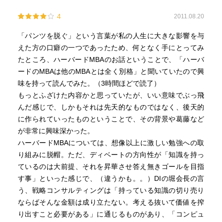
4
2011.08.20
「パンツを脱ぐ」という言葉が私の人生に大きな影響を与
えた方の口癖の一つであったため、何となく手にとってみ
たところ、ハーバードMBAのお話ということで、「ハーバ
ードのMBAは他のMBAとは全く別格」と聞いていたので興
味を持って読んでみた。（3時間ほどで読了）
もっとふざけた内容かと思っていたが、いい意味でぶっ飛
んだ感じで、しかもそれは先天的なものではなく、後天的
に作られていったものということで、その背景や葛藤など
が非常に興味深かった。
ハーバードMBAについては、想像以上に激しい勉強への取
り組みに脱帽。ただ、ディベートの方向性が「知識を持っ
ているのは大前提、それを昇華させ答え無きゴールを目指
す事」といった感じで、（違うかも。。）DIの堀会長の言
う、戦略コンサルティングは「持っている知識の切り売り
ならばそんな金額は成り立たない。考える抜いて価値を搾
り出すこと必要がある」に通じるものがあり、「コンピュ