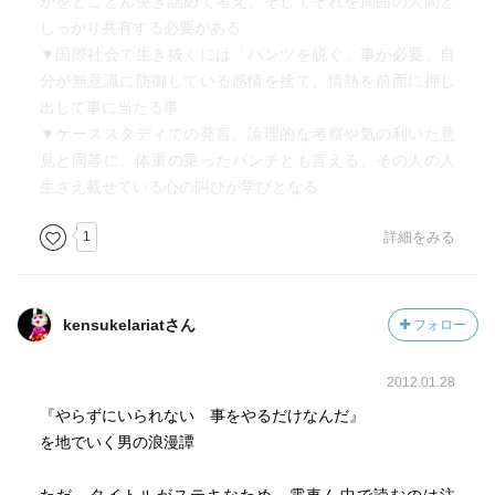
かをとことん突き詰めて考え、そしてそれを周囲の人間と
しっかり共有する必要がある
▼国際社会で生き抜くには「パンツを脱ぐ」事が必要。自
分が無意識に防御している感情を捨て、情熱を前面に押し
出して事に当たる事
▼ケーススタディでの発言。論理的な考察や気の利いた意
見と同等に、体重の乗ったパンチとも言える、その人の人
生さえ載せている心の叫びが学びとなる
1
詳細をみる
kensukelariatさん
フォロー
2012.01.28
『やらずにいられない 事をやるだけなんだ』
を地でいく男の浪漫譚