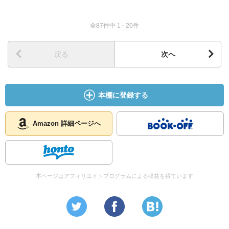
「絶対受かる！」って思って諦めないで勉強してたのにな
あ。
全87件中 1 - 20件
あの熱い気持ちはどこにいったんだろう。
戻る
次へ
でも、この本を読んだのが今の時期で良かったかも。
「今ここで人生１番頑張るべきじゃないの」って教えてく
本棚に登録する
れたような気がするから。
Amazon 詳細ページへ
本ページはアフィリエイトプログラムによる収益を得ています