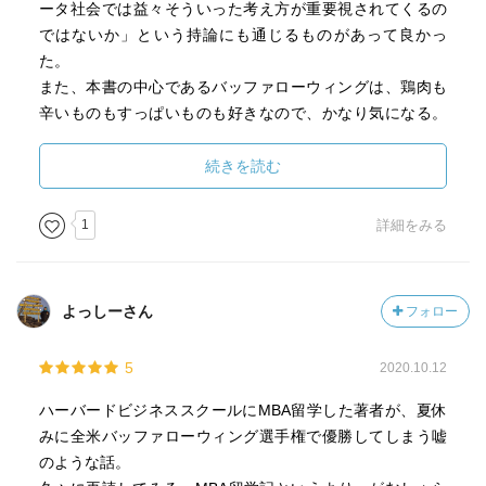
ータ社会では益々そういった考え方が重要視されてくるの
ではないか」という持論にも通じるものがあって良かっ
た。
また、本書の中心であるバッファローウィングは、鶏肉も
辛いものもすっぱいものも好きなので、かなり気になる。
本場の味とは違うのだろうけど、そのうち日本で食べてみ
たい。
続きを読む
静岡出身や家族のことなど、思わぬところで、作者と色々
な共通点があって驚きながら、またそれによって物語によ
1
詳細をみる
り入り込みながら読むことができた。
よっしーさん
フォロー
5
2020.10.12
ハーバードビジネススクールにMBA留学した著者が、夏休
みに全米バッファローウィング選手権で優勝してしまう嘘
のような話。