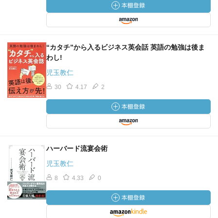
“カタチ”から入るビジネス英会話 英語の勉強は後ま
わし!
児玉教仁
30
4.17
2
ハーバード流宴会術
児玉教仁
8
4.33
0