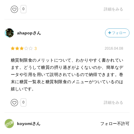
れた穀物を使った食事が問題と捉えている。未精製の穀物
0
詳細をみる
はなんら問題のないように思える。
・ブドウ糖ミニスパイクによる高血糖で、酸化ストレス
で、血管が傷つけられる。
ahapopさん
フォロー
・精製されていない玄米などなら、一人前食べても正常人
で40位しか血糖値をあげないので、ミニスパイクは生じな
3
2016.04.08
いので問題ない。ただし、糖尿病のひとだと、150以上スパ
イクしてしまう。
糖質制限食のメリットについて、わかりやすく書かれてい
・肥満や糖尿病の原因は、脂質ではなく、糖質の取りす
ます。どうして糖質の摂り過ぎがよくないのか、簡単なデ
ぎ。
ータや引用を用いて説明されているので納得できます。巻
・清涼飲料水に使われているのは砂糖ではなく、果糖ブド
末に糖質一覧表と糖質制限食のメニューがついているのは
ウ糖液糖なのだが、その点には議論は及んでいない模様。
嬉しいです。
ブドウ糖ミニスパイク効果は果糖ブドウ糖液糖のほうが強
烈なので、その点では議論の大筋ははずしてはいない。
0
詳細をみる
・脂肪酸ーケトン体システム 日常のエネルギー
・ブドウ糖ーグリコーゲンシステム 非常用のエネルギー
・糖質制限の初期は、ケトン体が基準値の30〜40倍にな
koyomiさん
フォロー不許可
る。人間は昔狩猟していたのだから、血管を傷づけないは