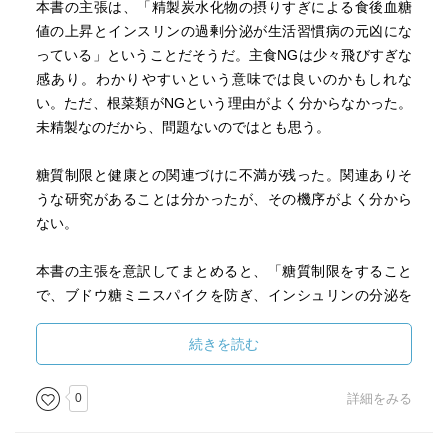
本書の主張は、「精製炭水化物の摂りすぎによる食後血糖
値の上昇とインスリンの過剰分泌が生活習慣病の元凶にな
っている」ということだそうだ。主食NGは少々飛びすぎな
感あり。わかりやすいという意味では良いのかもしれな
い。ただ、根菜類がNGという理由がよく分からなかった。
未精製なのだから、問題ないのではとも思う。
糖質制限と健康との関連づけに不満が残った。関連ありそ
うな研究があることは分かったが、その機序がよく分から
ない。
本書の主張を意訳してまとめると、「糖質制限をすること
で、ブドウ糖ミニスパイクを防ぎ、インシュリンの分泌を
減らす。インシュリン抵抗性があったとしても、インシュ
リンそのものが出ないので、膵臓の疲れを軽減することが
続きを読む
できる。」ということだろう。であれば、糖質制限が本質
ではなく、ブドウミニスパイクを防ぐことが本質であろ
0
詳細をみる
う。もっと言えば、インシュリン抵抗性を解消できれば、
ブドウ糖のミニスパイクの影響も無視できるようになるの