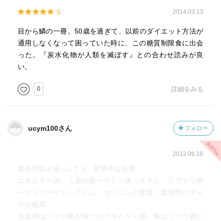
5
2014.03.13
目から鱗の一冊。50歳を過ぎて、以前のダイエット方法が
通用しなくなって困っていた時に、この糖質制限食に出会
った。『炭水化物が人類を滅ぼす』との合わせ読みが良
い。
0
詳細をみる
ucym100さん
フォロー
2012.06.10
脂肪摂取を減らしても、肥満率は倍増
エネルギー源 １脂肪酸ーケトン体システム ２ブドウ糖
ーグリコーゲンシステム ガゾリンが脂質 緊急時のター
ボが糖質
赤血球はブドウ糖が唯一のエネルギー源、脳はブドウ糖と