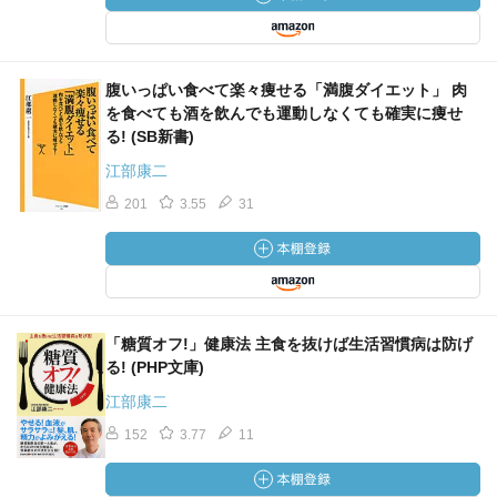
腹いっぱい食べて楽々痩せる「満腹ダイエット」 肉
を食べても酒を飲んでも運動しなくても確実に痩せ
る! (SB新書)
江部康二
201
3.55
31
「糖質オフ!」健康法 主食を抜けば生活習慣病は防げ
る! (PHP文庫)
江部康二
152
3.77
11