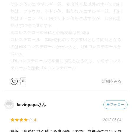
ケトン体がエネネルギー源、赤血球と脳以外のすべての細
胞は、ブドウ糖、ケトン体、脂肪酸がエネルギー源、肝細
胞はミトコンドリア内でケトン体を生成するが、自分は利
用せずに他に供給する
総コレステロール高値と心筋梗塞は無関係
コレステロール 動脈硬化のリスク要因として問題となる
のはHDLコレステロールが低い人と、LDLコレステロールが
高い人
LDLコレステロールで本当に問題となるのは、小粒子コレス
テロールと酸化LDLコレステロール
0
詳細をみる
kevinpapaさん
フォロー
4
2012.05.04
最近、食後に怠く感じる事が多いので、血糖値のコントロ