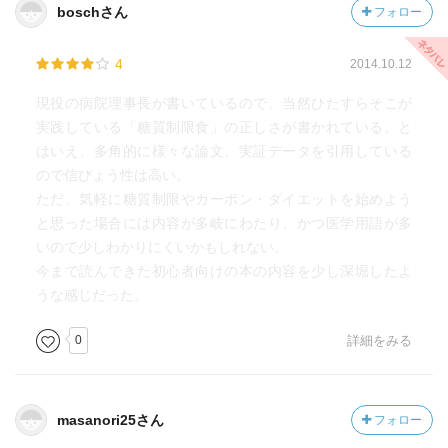
boschさん
フォロー
4
2014.10.12
現役の病院理事長が書いているので、当然ひたすらそこが
実践している「糖質制限食」の正しさが書かれている。と
はいえ、多角的に様々な論文、実証データを引用している
ので信ぴょう性は高い。
ただ、気軽に糖質制限やカーボン・ダイエットを始めよう
と思った場合には内容が多岐にわたり、かつ医学用語が多
いので少しわかりにくいかもしれない。
今まで読んできた初心者向けの本の内容を少し深堀したよ
うな感じだった。
0
詳細をみる
masanori25さん
フォロー