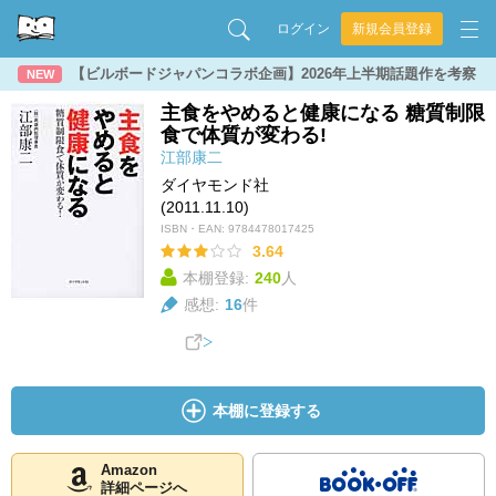
ログイン
新規会員登録
【ビルボードジャパンコラボ企画】2026年上半期話題作を考察
NEW
主食をやめると健康になる 糖質制限
食で体質が変わる!
江部康二
ダイヤモンド社
(2011.11.10)
ISBN・EAN:
9784478017425
3.64
本棚登録:
240
人
感想:
16
件
本棚に登録する
Amazon
詳細ページへ