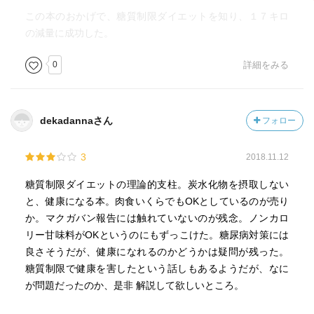
この本のおかげで、糖質制限ダイエットを知り、１７キロ
の減量に成功した。
0
詳細をみる
dekadannaさん
フォロー
3
2018.11.12
糖質制限ダイエットの理論的支柱。炭水化物を摂取しない
と、健康になる本。肉食いくらでもOKとしているのが売り
か。マクガバン報告には触れていないのが残念。ノンカロ
リー甘味料がOKというのにもずっこけた。糖尿病対策には
良さそうだが、健康になれるのかどうかは疑問が残った。
糖質制限で健康を害したという話しもあるようだが、なに
が問題だったのか、是非 解説して欲しいところ。