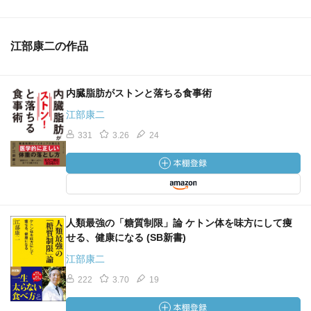
江部康二の作品
内臓脂肪がストンと落ちる食事術
江部康二
331
3.26
24
人類最強の「糖質制限」論 ケトン体を味方にして痩
せる、健康になる (SB新書)
江部康二
222
3.70
19