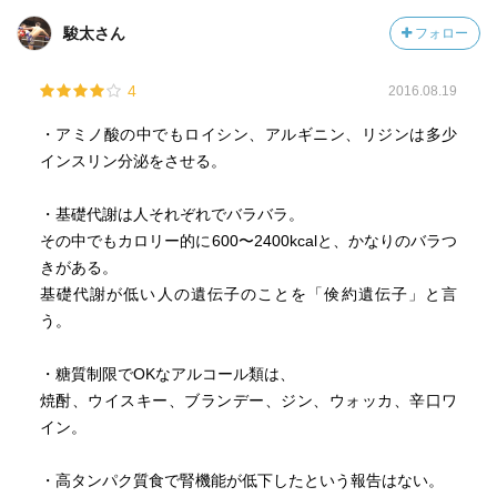
かもしれない。
駿太さん
フォロー
4
2016.08.19
以下注目点
・肥満ホルモンのインスリン。血糖値があがると、インシ
・アミノ酸の中でもロイシン、アルギニン、リジンは多少
ュリンが大量に分泌される。
インスリン分泌をさせる。
・狩猟700万年前、農耕1万年前。穀物主食は700分の一の
期間。
・基礎代謝は人それぞれでバラバラ。
・糖質制限食が人類本来の食事。
その中でもカロリー的に600〜2400kcalと、かなりのバラつ
・アステルパーム、アセスルファムK、スクラロース、サッ
きがある。
カリン、ネオテームの5種類はゼロカロリーで血糖値も上昇
基礎代謝が低い人の遺伝子のことを「倹約遺伝子」と言
させないので、OK。ダイエットコーラも350ｍｌを一日2缶
う。
までならOK。
・英国のヒューマン・ニュートリション中の精製炭水化物
・糖質制限でOKなアルコール類は、
とただの炭水化物と混同しているように見える。精製炭水
焼酎、ウイスキー、ブランデー、ジン、ウォッカ、辛口ワ
化物とは、ヒューマン・ニュートリションでも特に注意し
イン。
ているように、加工食品のことと思われる。
・問題としているのは、精製炭水化物による血糖値のミニ
・高タンパク質食で腎機能が低下したという報告はない。
スパイクのみ。白いご飯、白い砂糖、白いパンなど精製さ