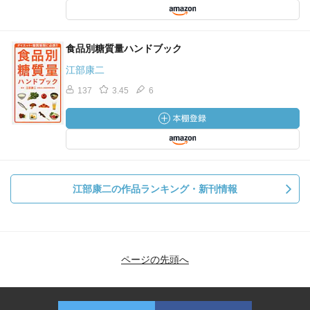
食品別糖質量ハンドブック
江部康二
137
3.45
6
江部康二の作品ランキング・新刊情報
ページの先頭へ