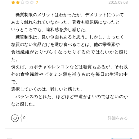
ず。
2
2015.09.08
・糖質制限により、インスリンを出さないようにすること
糖質制限のメリットはわかったが、デメリットについて
がポイント。膵臓は休まるので、糖尿病の治療には良いか
あまり触れられていなかった。著者も糖尿病になったと
も。
いうところでも、違和感を少し感じた。
・インクレチン。インスリン分泌促進。2分で効果半減。
糖質制限は、良い側面もあると思う。しかし、まったく
・インスリンにはバックアップシステムがない。血糖をあ
糖質のない食品だけを選び食べることは、他の栄養素や
げる働きはいろいろある。
食物繊維がとりづらくなったりするのではないかと感じ
・糖質は中性脂肪蓄積のため。中性脂肪蓄積は、狩猟時代
た。
の日常的な飢餓のセイフティーネット。
例えば、カボチャやレンコンなどは糖質もあるが、それ以
・人類の主食は骨。ハイエナの残した骨を食べていた。
外の食物繊維やビタミン類を補うものを毎日の生活の中
・植物性食品では、脳の発達は覚束ないでしょう。
で、
・人類70億を考えると全員に糖質制限はできない。
選択していくのは、難しいと感じた。
・糖新生で、低血糖にならないというが、インスリン注射
バランスのとれた、ほどほど中道がよいのではないのか
をしている人が低血糖になってしまうのはなぜか？
なと感じた。
0
詳細をみる