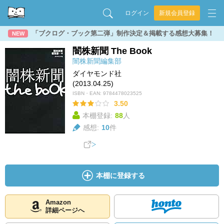
ログイン
新規会員登録
「ブクログ・ブック第二弾」制作決定＆掲載する感想大募集！
NEW
闇株新聞 The Book
闇株新聞編集部
ダイヤモンド社
(2013.04.25)
ISBN・EAN:
9784478023525
3.50
本棚登録:
88
人
感想:
10
件
本棚に登録する
Amazon
詳細ページへ