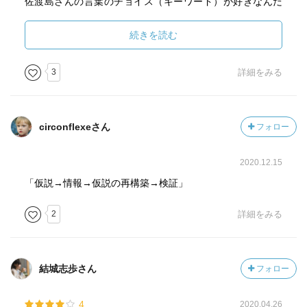
佐渡島さんの言葉のチョイス（キーワード）が好きなんだ
なぁ、と気が付きました。
続きを読む
著者が編集者として世に出した本（ドラゴン桜、インベス
ターZ、働きマン、宇宙兄弟…などなど）が好きな人は（自
3
詳細をみる
分はどのマンガも最後まで読んだことないけど…）、
この本も読んでみると本が世に広まった理由（自分がハマ
った理由、裏の背景）などがよりクリアに理解できるので
circonflexeさん
フォロー
はないでしょうか。
2020.12.15
個人的には、「WE ARE LONELY, BUT NOT ALONE.」の方
が好きですが、
「仮説→情報→仮説の再構築→検証」
こちらも負けずに良い本であることは間違いありません。
2
詳細をみる
結城志歩さん
フォロー
4
2020.04.26