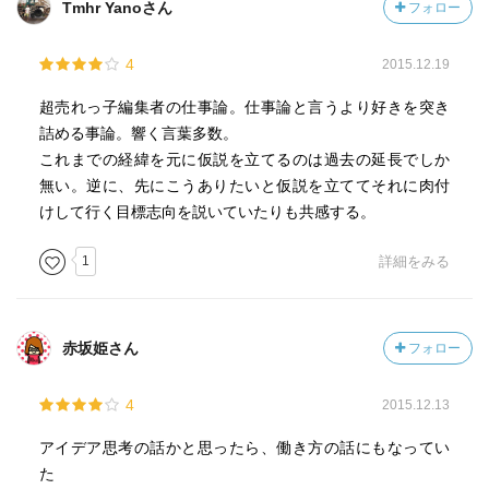
Tmhr Yanoさん
フォロー
4
2015.12.19
超売れっ子編集者の仕事論。仕事論と言うより好きを突き
詰める事論。響く言葉多数。
これまでの経緯を元に仮説を立てるのは過去の延長でしか
無い。逆に、先にこうありたいと仮説を立ててそれに肉付
けして行く目標志向を説いていたりも共感する。
1
詳細をみる
赤坂姫さん
フォロー
4
2015.12.13
アイデア思考の話かと思ったら、働き方の話にもなってい
た