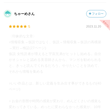
ちゃーめさん
フォロー
5
2023.11.20
〈印象的な文章〉
○情報収集→仮説ではなく、仮説→情報収集→仮説の再構築
→実行→検証(27ページ)
仮説:女性読者が増えると宇宙兄弟がヒットし始める。自分
がオシャレと認める美容師さんから、マンガを勧められる
と、きっと読んでくれるだろう。やりたいことを決めて、
それから情報を集める
○いい作品とは、新しい定義を生み出す事ができるもの(40
ページ)
○ お金の形態や時間の感覚が変わり、めんどくさいの感覚も
変わってきている。めったに変わらなかった感覚が、10年