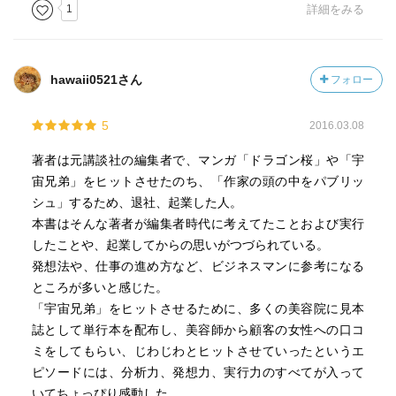
1
詳細をみる
・自分の意志を信じないようにすることが大切。僕は意志
の力を信じていない。「意志」ではなく「習慣」でしか人
生を変えることはできないと信じている。努力を続けられ
hawaii0521さん
フォロー
るような習慣を保つためには、自分に刺激を与えてくれる
環境に身を置き続ける必要がある。
5
2016.03.08
・短期的な成果に左右されない…「長期的」というメガネ
著者は元講談社の編集者で、マンガ「ドラゴン桜」や「宇
をかけないといけないときに「短期的」のメガネをかけて
宙兄弟」をヒットさせたのち、「作家の頭の中をパブリッ
しまうと、余計な不安が発生してしまう。
シュ」するため、退社、起業した人。
本書はそんな著者が編集者時代に考えてたことおよび実行
・社会にあるルールは、誰かが作ったもの。もしも、その
したことや、起業してからの思いがつづられている。
ルールで居心地が悪ければ、周囲を納得させて変えていく
発想法や、仕事の進め方など、ビジネスマンに参考になる
ものだ。現代はまさに新しいルールが作られているとき。
ところが多いと感じた。
どのようなルールが社会を良くするのか、本気で考えなけ
「宇宙兄弟」をヒットさせるために、多くの美容院に見本
ればいけない。ぼくらの世代には「ルールを作る楽しみ」
誌として単行本を配布し、美容師から顧客の女性への口コ
があると同時に「ルールを作る責任」がある。
ミをしてもらい、じわじわとヒットさせていったというエ
ピソードには、分析力、発想力、実行力のすべてが入って
・自らを縛りながら、産業が発展するようなルールを作っ
いてちょっぴり感動した。