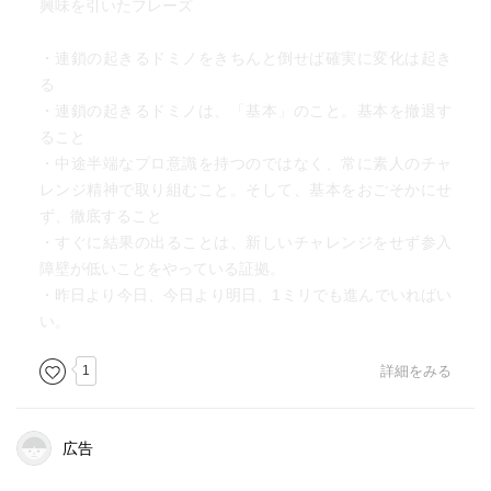
興味を引いたフレーズ
(199ページ)
・連鎖の起きるドミノをきちんと倒せば確実に変化は起き
○嫌なことほど、とにかくすぐにやる(210ページ)
る
・連鎖の起きるドミノは、「基本」のこと。基本を撤退す
○友情は喜びを2倍にし、悲しみを半分にする。ドイツの詩
ること
人 シラー
・中途半端なプロ意識を持つのではなく、常に素人のチャ
レンジ精神で取り組むこと。そして、基本をおごそかにせ
〈感想〉
ず、徹底すること
新しいことを始めて成功させる人は、度胸があって頭が良
・すぐに結果の出ることは、新しいチャレンジをせず参入
い人だと思っていた。しかし、筆者はそれだけではない。
障壁が低いことをやっている証拠。
純粋な楽しさを追求している人だと思う。自分は起業しよ
・昨日より今日、今日より明日、1ミリでも進んでいればい
うと思える仕事はないので、羨ましい。
い。
ただ楽しさだけではない。読者に媚びるのではなく、読者
に届いたり共感させる仕組み、時代を読む力がある人だと
1
詳細をみる
思う。自分を律する努力をしているのも、人間的な魅力が
ある。真似させてもらう。
広告
〈読んだきっかけ〉