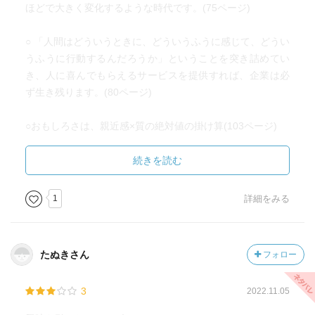
ほどで大きく変化するような時代です。(75ページ)
○ 「人間はどういうときに、どういうふうに感じて、どうい
うふうに行動するんだろうか」ということを突き詰めてい
き、人に喜んでもらえるサービスを提供すれば、企業は必
ず生き残ります。(80ページ)
○おもしろさは、親近感×質の絶対値の掛け算(103ページ)
○最強の素人でありたい(138ページ)
続きを読む
○100%の自信を持ったコビトを脳内で増やしていく(177ペ
1
詳細をみる
ージ)
○悲観主義は気分によるものであり、楽観主義は意思による
たぬきさん
フォロー
ものである。幸福論より。
3
2022.11.05
○自分の感覚を信頼しないで、客観視させてくれるデータ
や、アドバイスをくれる人がそばにいてくれることが重要