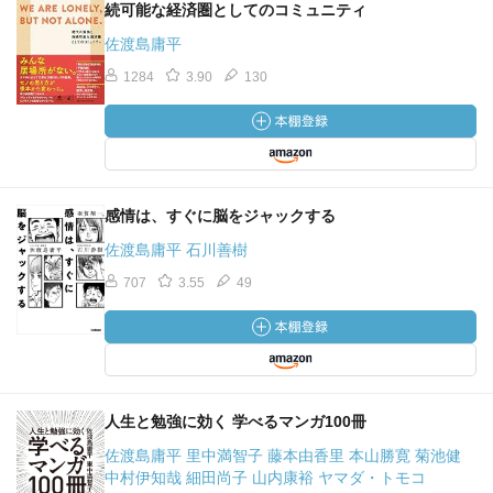
続可能な経済圏としてのコミュニティ
佐渡島庸平
1284
3.90
130
感情は、すぐに脳をジャックする
佐渡島庸平 石川善樹
707
3.55
49
人生と勉強に効く 学べるマンガ100冊
佐渡島庸平 里中満智子 藤本由香里 本山勝寛 菊池健
中村伊知哉 細田尚子 山内康裕 ヤマダ・トモコ