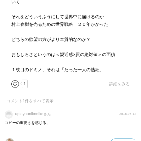
いく
は「利他」に行きつく。だから、使命感をぼくは重視せ
ず、むしろ自分が楽しむことが結果的に使命を果たすこと
それをどういうふうにして世界中に届けるのか
につながるのではないか。
村上春樹を売るための世界戦略 ２０年かかった
どちらの欲望の方がより本質的なのか？
おもしろさというのは＜親近感×質の絶対値＞の面積
１枚目のドミノ、それは「たった一人の熱狂」
1
詳細をみる
コメント
1
件をすべて表示
uptoyounikonikoさん
2016.06.12
コピーの重要さを感じる。