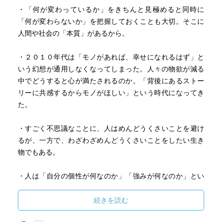
・「何が変わっているか」をきちんと見極めると同時に
「何が変わらないか」を把握しておくことも大切。そこに
人間や社会の「本質」があるから。
・２０１０年代は「モノがあれば、幸せになれるはず」と
いう幻想が通用しなくなってしまった。人々の物欲が減る
中でどうすると心が満たされるのか。「背後にあるストー
リーに共感するからモノがほしい」という時代になってき
た。
・すごく不思議なことに、人はめんどうくさいことを避け
るが、一方で、わざわざめんどうくさいことをしたい生き
物でもある。
・人は「自分の個性が何なのか」「強みが何なのか」とい
うことを、自分では見つけられない。真似るという行為
は、他人になろうということではなく、他人との比較によ
続きを読む
って、自分の個性と強みを見つけようとすること。