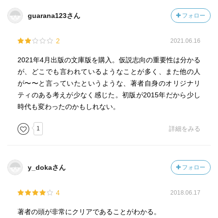
宇宙兄弟のネタバレ を書いてます、、、
guarana123さん
フォロー
コテンラジオに出演していて存在を知った。中2でアパルト
2
2021.06.16
ヘイトを肌で実感し、また、島崎藤村の沈黙が好きすぎて
劇にするという、自分とは違う境遇。
2021年4月出版の文庫版を購入。仮説志向の重要性は分かる
宇宙兄弟のヒビトは、当初はクレーターに落ちてもすぐに
が、どこでも言われているようなことが多く、また他の人
復帰する予定だった。しかし、ヒビトがどうやったら恐怖
が〜〜と言っていたというような、著者自身のオリジナリ
を感じるかを考え、酸素ベンベに穴を開けた。ヒビトが助
ティのある考えが少なく感じた。初版が2015年だから少し
かる方法を宇宙関連の人に相談したらしい。
時代も変わったのかもしれない。
未知への恐怖とワクワクは、表裏一体。だから、この人物
1
詳細をみる
は何に恐怖するかを考えているらしい。
確かに、ヒビトのその後の展開が気になって、ページを捲
る手が止まらなかった。
その発想凄すぎる！
y_dokaさん
フォロー
4
2018.06.17
著者の頭が非常にクリアであることがわかる。