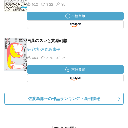
512
3.22
39
言葉のズレと共感幻想
細谷功 佐渡島庸平
463
3.70
25
佐渡島庸平の作品ランキング・新刊情報
ページの先頭へ