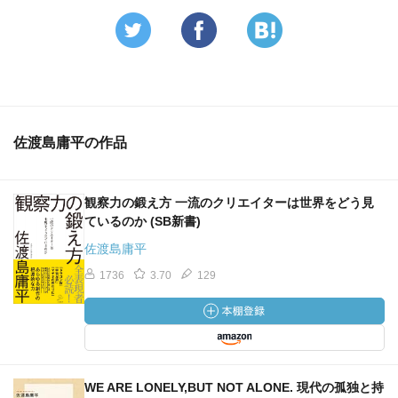
佐渡島庸平の作品
観察力の鍛え方 一流のクリエイターは世界をどう見
ているのか (SB新書)
佐渡島庸平
1736
3.70
129
WE ARE LONELY,BUT NOT ALONE. 現代の孤独と持