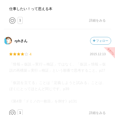
仕事したい！って思える本
1
詳細をみる
ryhさん
フォロー
4
2015.12.13
「情報→仮説→実行→検証」ではなく、「仮説→情報→仮
説の再構築→実行→検証」という順番で思考すること。p27
「仮説を立てる」ことは「定義しようと試みる」ことは、
ぼくにとってほとんど同じです。p39
《第4章「ドミノの一枚目」を倒す》p131
1
詳細をみる