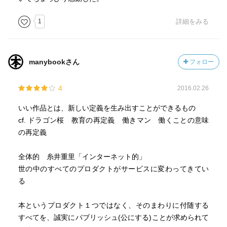
た人は、未来を見通す力だけでなく、誠実さも併せ持った
人たちだった。誰かがデザインしたルールに従うのか、そ
1
詳細をみる
れとも自分でルールを作るのか。ぼくは自分でルールを作
る側になったほうが、何百倍も楽しいと思う。
manybookさん
フォロー
・サラリーマンはお金を一切投資しない代わりに自分の時
間を会社に投資して、お金で返してもらおうとしている。
4
2016.02.26
だから投資効果が悪い。二度と戻らない時間をサボる時間
に投資することは、実はリスクの高いことでもある。「時
いい作品とは、新しい定義を生み出すことができるもの
間の有限性」をどれほど意識するかによって、サラリーマ
cf. ドラゴン桜 教育の再定義 働きマン 働くことの意味
ンであることと起業することのどちらのリスクが大きい
の再定義
か、その答えは変わるはず。
全体的 糸井重里「インターネット的」
・人生最大のリスクとは何か？お金を失うこと？ぼくは
世の中のすべてのプロダクトがサービスに変わってきてい
「死ぬときに自分の人生は間違いだったと思うような生き
る
方をしてしまうことが最大のリスク」と考える。
本というプロダクト１つではなく、そのまわりに付随する
・最高に人生を楽しむためにはまわりを楽しませなくては
すべてを、誠実にパブリッシュ(公にする)ことが求められて
いけない。「自分が楽しい」をとことん追求すると、結局