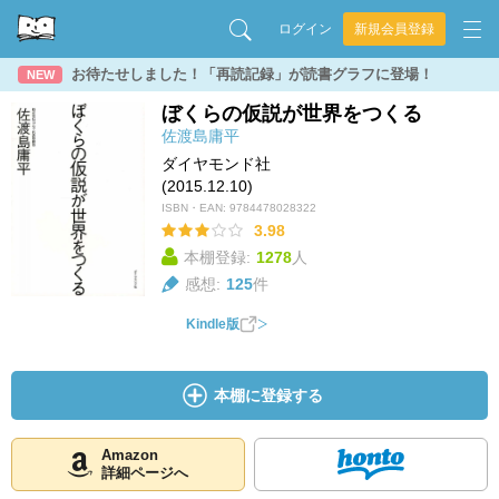
ログイン
新規会員登録
お待たせしました！「再読記録」が読書グラフに登場！
NEW
ぼくらの仮説が世界をつくる
佐渡島庸平
ダイヤモンド社
(2015.12.10)
ISBN・EAN:
9784478028322
3.98
本棚登録:
1278
人
感想:
125
件
Kindle版
本棚に登録する
Amazon
詳細ページへ