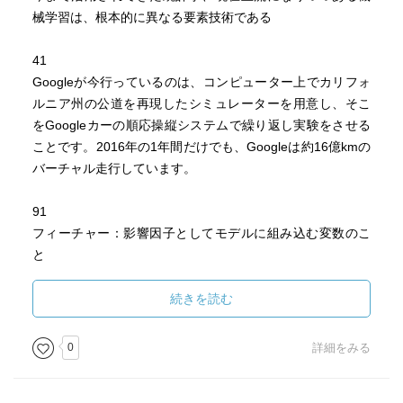
で判断する。
械学習は、根本的に異なる要素技術である
などから、人が不在となるのはまだ先になる。
・Execution（実行）
実行に移す際の組織、オペレーションを明確にする。
41
[予測]
Googleが今行っているのは、コンピューター上でカリフォ
・エパゴギクス（映画の興行収入をニューラルネットワー
・欠損がランダムであれば、分析結果に影響を
ルニア州の公道を再現したシミュレーターを用意し、そこ
クで予測）：専門家が脚本を読んで作成する、数多くの要
及ぼさないことが研究結果から明らかになっている。
をGoogleカーの順応操縦システムで繰り返し実験をさせる
素から成る（＝影響因子が多数）評価である「脚本スコ
ことです。2016年の1年間だけでも、Googleは約16億kmの
ア」を入力として（脚本そのものではない）、興行収入の
・データサイエンスはチームで取り組むものであり、
バーチャル走行しています。
予測を出力する。実際の興行収入データを用いて学習させ
役割としては以下の3つがある。
る「教師あり学習」を採用している。2005年頃からハリウ
データGM：
91
ッドで実用化されており、不可欠な存在となっている。
・プロジェクト全体を取りしきる
フィーチャー：影響因子としてモデルに組み込む変数のこ
・アマゾンの購入予測とレコメンド：ビジネスモデルを考
・ビジネスとデータサイエンスのコミュニケハブ
と
慮してデータサイエンスの精度を上げる好事例。まったく
データサイエンティスト：
関係ないアイテムを紛れ込ませて、クリックすれば興味あ
・統計学や機械学習についての考え方、
135
続きを読む
りと判断する。クリックミスや会社備品の購入などのノイ
ツール適用における理論的側面をリード
モデル選定の定石
ズはユーザ自身が削除できるようにする。レビューコメン
データエンジニア：
トからテキストマイニングで商品タグを作り、そのタグを
0
詳細をみる
・プログラミング作業や実装
152
もとにレコメンドする。
・インフラ構成の決定
kaggle.com
・HPでは、退職リスクの数値化と予測により、事前対策を