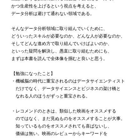
かつ生産性を上げるという視点を考えると、
いかに優れたモデルを使っても、元のデータの選定と準備
データ分析は避けて通れない領域である。
加工が悪ければ、良い結果は出ない。今あるデータから何
ができるかを発想するのはよくない。「作り出したいデー
そんなデータ分析領域に取り組んでいくために、
タ」を得るには「その素材となるデータ」としてどういう
どういったスキルが必要なのか、どんな人が必要なのか、
ものが必要かという逆算思考が、生産性の高いアプローチ
そしてどんな進め方で取り組んでいけばよいのか、
となる。
といった疑問を解決し、愚直に取り組むためにも、
☆データ選びの基準
まずは本書を読んで全体像を掴むと良いと思う。
・Relevancy（関連性）
・Volume（データ量）：一般的に、推定したいカテゴリ
【勉強になったこと】
ごとに少なくとも百から数百は必要。
・機械脳の時代に重宝されるのはデータサイエンティスト
・Granularity（粒度）：測定密度を高めるか、データを
だけでなく、データサイエンスとビジネスの架け橋と
組み合わせるかのいずれかしかない。
なれる人のほうがずっと重宝される。
・Cost Effectiveness（費用対効果）：
データの取得と整備の費用。欠損値や外れ値を整える
・レコメンドのときは、類似した映画をオススメする
作業＝データクリーニングが分析時間の8割を占める。
のではなく、まだ見ぬものをオススメすることが大事。
知っているものをオススメされても喜ばないし、
[Execution（実行）]
価値は無い。映画のレビューからキーワードを
データGM, データサイエンティスト、データエンジニアが