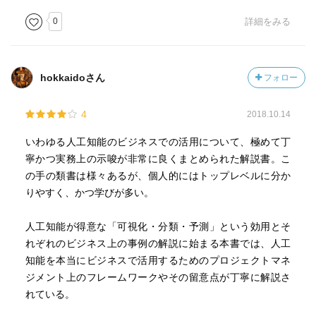
学び、使う側に回るのが良い。これにより、想像力や創造
0
詳細をみる
力が要求される業務に時間を使えるようになる。
■ABCDEフレームワークとは？
hokkaidoさん
フォロー
・思考整理の手段として有用であり、チームで共有するこ
とで議論する際の共通言語になる。
4
2018.10.14
・AからEを一気通貫してデザインすること。決まっていな
い項目は空欄に仮置きして進めればよい。
いわゆる人工知能のビジネスでの活用について、極めて丁
寧かつ実務上の示唆が非常に良くまとめられた解説書。こ
[Aim（目的）]
の手の類書は様々あるが、個人的にはトップレベルに分か
意思決定でチームが右往左往しないように、目的を書き出
りやすく、かつ学びが多い。
して、はっきりとした形でチームで共有すること。
・手段（○○することを通して）（目標設定として、試行
人工知能が得意な「可視化・分類・予測」という効用とそ
錯誤の範囲や領域を示せればよい）
れぞれのビジネス上の事例の解説に始まる本書では、人工
・対象（○○が）
知能を本当にビジネスで活用するためのプロジェクトマネ
・数値基準（○○となることを）
ジメント上のフレームワークやその留意点が丁寧に解説さ
・期日（○○までに達成する）
れている。
・制約条件（ただし○○とする）