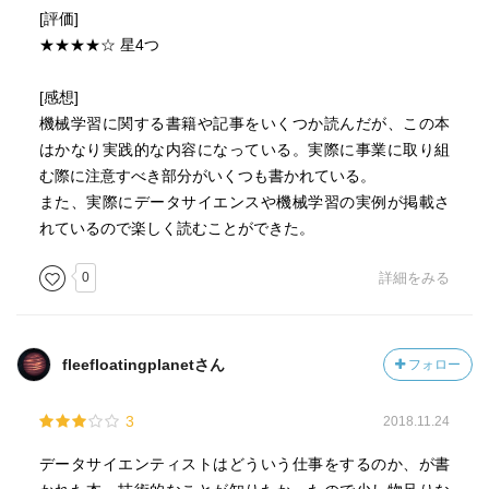
スにある）。MBA保有、コンサルティングファーム在籍経
[評価]
験、顧客と直接接点のあるビジネスサイドでの5年以上の経
★★★★☆ 星4つ
験などの経歴が求められる。
[感想]
[データサイエンティスト]
機械学習に関する書籍や記事をいくつか読んだが、この本
統計や機械学習についての科学的な考え方、ツール適用に
はかなり実践的な内容になっている。実際に事業に取り組
おける理論的側面をリードする人材。統計を多用する領域
む際に注意すべき部分がいくつも書かれている。
の学位、研究機関での専門職の経験、ビッグデータの業務
また、実際にデータサイエンスや機械学習の実例が掲載さ
経験などの経歴が求められる。複雑な事象を分かりやすく
れているので楽しく読むことができた。
説明できるように工夫することで、社内のデータリテラシ
ーの底上げに貢献することができる。
0
詳細をみる
[データエンジニア]
コーディング業務・システム実装業務を取り仕切り、ビジ
fleefloatingplanetさん
フォロー
ネス要件・数理モデル上の要件を、プログラムやサーバに
具現化させる責任者。SE、プログラマ、インフラエンジニ
3
2018.11.24
アの業務経験が求められ、プログラミング能力やサーバの
知識が必須である。
データサイエンティストはどういう仕事をするのか、が書
☆仕様が完全に決まってからプロジェクトがその通りに進