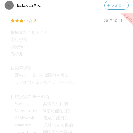
どれかだけ知っているでは上手くいかないため、
打てるようになった。
katak-aiさん
フォロー
どれかに強く他はそれなりに理解しているといった
158
・クライメート・コーポレーション（気象予測に基づく自
スキルセットとなることが望ましい。
予測モデルはRかPythonを選んでおけばよい
動天候保険）：アルゴリズムもデータも気象予測としては
3
2017.10.14
そのためにも、自分がどの役割を目指すか、
一般的なもの。自動損害算出による証拠提出の不要化とい
向いているかを明確にして、それに向かって
161
うビジネスモデルが新しい。世界中の個々の農家の地点の
機械脳ができること
勉強や実践による経験値を積んでいくこと。
医療データでは、アマゾンの代わりにIIJがよく使われます
気象予測が必要であるため、膨大な計算量が必要となる。
①可視化
Hadoopによる分散処理を利用した。
②分類
・自動車保険の“Pay How You Drive”：データサイズは小さ
③予測
く、リアルタイム処理は不要である代わりに、予測精度の
向上が求められる。
自動車保険
運転データから保険料を算出。
リアルタイムの安全アドバイス。
目標設定のSMARTな
Specific 具体的な目的
Measurable 測定可能な目的
Achievable 達成可能目的
Relevant 意味のある目的
Time Bound 期限付きの目的