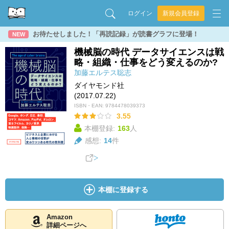
ログイン
新規会員登録
お待たせしました！「再読記録」が読書グラフに登場！
NEW
機械脳の時代 データサイエンスは戦
略・組織・仕事をどう変えるのか?
加藤エルテス聡志
ダイヤモンド社
(2017.07.22)
ISBN・EAN:
9784478039373
3.55
本棚登録:
163
人
感想:
14
件
本棚に登録する
Amazon
詳細ページへ