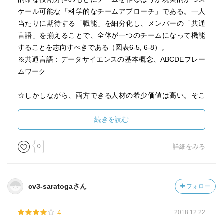
ケール可能な「科学的なチームアプローチ」である。一人
当たりに期待する「職能」を細分化し、メンバーの「共通
言語」を揃えることで、全体が一つのチームになって機能
することを志向すべきである（図表6-5, 6-8）。
※共通言語：データサイエンスの基本概念、ABCDEフレー
ムワーク
☆しかしながら、両方できる人材の希少価値は高い。そこ
に近づくためには、自分とは違うスキルセットを持ったメ
ンバーと団結して、何でもするように必死に努力するこ
続きを読む
と。考えたり教えてもらったりなど。
0
詳細をみる
[データGM]
ビジネス上のミッション（顧客獲得や利益率改善）に焦点
を当てながら、サイエンス人材、システム人材とコミュニ
cv3-saratogaさん
フォロー
ケーションを取り、プロジェクト全体を取り仕切る人材。
営業部や経営陣とのコミュニケーションのハブとなる（プ
4
2018.12.22
ロジェクトの失敗事例の多くは、コミュニケーションのミ