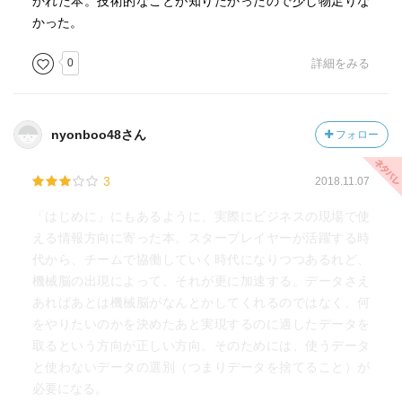
かれた本。技術的なことが知りたかったので少し物足りな
行することは滅多にないため、業務理解とデータ定義につ
かった。
いての詳しい知識に基づき、拡張性を考慮する必要があ
る。よって、業務知識のヒアリングによるアップデートと
0
詳細をみる
システムへの反映が、データエンジニアにとって「決定的
に」大切な職務となる。
nyonboo48さん
フォロー
■データサイエンスを知らなかった人は、これからどうすれ
ば活躍できるのか。
3
2018.11.07
・環境が変わり、活躍するためのスキルセットが変わった
ことをまず認識する。昔は読み書きそろばん、今はインタ
「はじめに」にもあるように、実際にビジネスの現場で使
ーネット、今後はデータサイエンスが必須のスキルとな
える情報方向に寄った本。スタープレイヤーが活躍する時
る。新時代の必須スキルへの投資が必要であると認識し、
代から、チームで協働していく時代になりつつあるれど、
勉強する。
機械脳の出現によって、それが更に加速する。データさえ
・データGMは、機械脳の基本概念を押さえることで、貢献
あればあとは機械脳がなんとかしてくれるのではなく、何
が可能となる。
をやりたいのかを決めたあと実現するのに適したデータを
・データエンジニアの必須教養は、インフラ環境、データ
取るという方向が正しい方向。そのためには、使うデータ
ベース（ETL: Extract, Transform, Loadを含む）、言語（R,
と使わないデータの選別（つまりデータを捨てること）が
Python）である。
必要になる。
・普通の人は、たとえ難しそうに見えても、新しい技術を