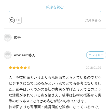
抽出し、似通ったキーワードの付いた映画を
協力して作業する際、認識齟齬が生じないよう、また、肝
進める等の工夫によって初めてレコメンドの価値が
続きを読む
となる意思決定がブラックブックスにならないよう、「徹
生まれる。
底的に言語化して共有」、かつ、その内容を更新し続ける
こと。
0
詳細をみる
・機械脳を作るときに大事なフレームワーク
AimをSMARTに書き出す→キーパーソンに意見と協力を求
ABCDEフレームワーク：
める→BからEのすべてを言語化
・Aim（目的）
☆「わざわざ書かなくても、全員分かっているので問題な
広告
何を実現すればよいか？
い」とタカをくくっていても、実際にその通りだった例は
目的を立てるときにはSMARTに立てること。
ない。必ず文章化による発見がある。
手段、対象、数値基準、期日、制約条件
ozwizardさん
フォロー
制約条件については、感度と特異度に注目する。
■機械脳の実用化例（可視化、分類、予測）を知る。
・Brain（機械脳の種類）
[可視化]
5
2018.01.29
どんなアルゴリズムを使うのか？
・ホンダのインターナビ：走行データを地図に重畳→危険
「可視化」「分類・予測」のどちらであり、
ＡＩを技術面というよりも活用面でとらえているのでどう
個所の特定を実現
どれくらいの精度が求められるのかを明確にする。
ビジネスに当てはめるかという点でとても参考になりまし
・コマツのコムトラック：重機の位置と状態を把握→盗難
また、モデルの選定基準を可視化して、
た。前半はいくつかの会社の実例を挙げたうえでこのよう
防止を実現
データサイエンティストに説明を求めること。
な活用がされている点を踏まえ、後半は技術の概要から実
・象印のi-Pot：電気ポットの利用状況から、離れた家族の
モデルの選定基準は、
際のビジネスにどうはめ込むが述べられています。
安否確認を実現
A：Accuracy（精度）
技術面よりも運用面・経営面的な観点になっているので、
・日立のビジネス顕微鏡：加速度・赤外線・音声センサー