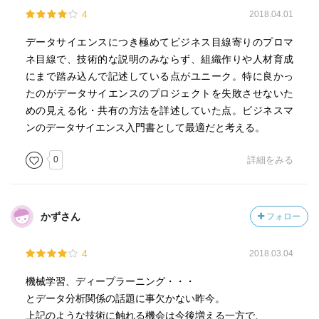
・Coding/Construction（プログラミング作業、実装）：
4
2018.04.01
ライブラリの豊富さ、必要データ量など
データサイエンスにつき極めてビジネス目線寄りのプロマ
・Speed（速度）
ネ目線で、技術的な説明のみならず、組織作りや人材育成
にまで踏み込んで記述している点がユニーク。特に良かっ
[Coding/Construction]
たのがデータサイエンスのプロジェクトを失敗させないた
落とし穴①：プログラミング言語…既存モデルやAPIがある
めの見える化・共有の方法を詳述していた点。ビジネスマ
のにゼロから作ってしまう。動くシステムが早く作れるこ
ンのデータサイエンス入門書として最適だと考える。
とを考えると、既存モデルやAPIの組み合わせとチューニン
グのレベルを高める方が長期的に見て良い。また、運用時
0
詳細をみる
の言語があらかじめ分かっていれば、初めからその言語で
開発するべき。
落とし穴②：クラウドサーバ・サービス利用…自前主義に
こだわりすぎないこと。法令違反になる範囲は意外と狭
かずさん
フォロー
い。
落とし穴③：チームマネジメント…AからEをしっかり共有
4
2018.03.04
し、データエンジニアへのミス・コミュニケーションが起
機械学習、ディープラーニング・・・
きないようにすること。
とデータ分析関係の話題に事欠かない昨今。
上記のような技術に触れる機会は今後増える一方で、
[Data（データ選定と整備）]