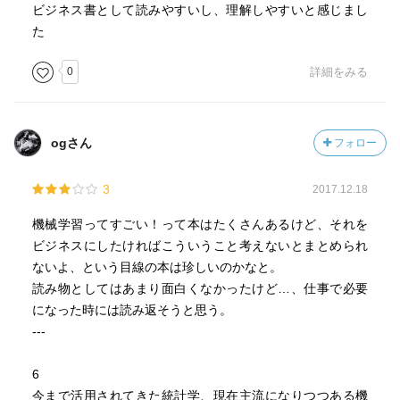
I：Interpretation（解釈容易性）
ビジネス書として読みやすいし、理解しやすいと感じまし
を可視化・分析→組織パフォーマンス向上を実現
C：Coding/Construction（プログラミング作業・実
た
☆示唆としては、ある事象を可視化するために、どのよう
装）
なデータに着眼するかというデータ選びのセンスが必要。
0
詳細をみる
S：Speed（速度）
対象自体の測定が難しくても、何らかの物理量として可視
で判断するが、基本的に精度を取ると、
化できる場合がある。
それ以外の3つは落ちるのが一般的。
・Coding/Construction（プログラミング作業・実装）
[分類]
ogさん
フォロー
プログラムやサーバの構成
膨大なデータから、探しているものがあるかどうかを判断
pythonやRが一般的によく使われているが、
すること。
3
2017.12.18
既存システムがJavaならJavaでコーディングする
・ペイパルの不正アクセス検出：検出条件をすべて人間が
といった考え方が必要。
機械学習ってすごい！って本はたくさんあるけど、それを
書き出すのは無理であり、学習により自己修正するという
・Data（データ）
ビジネスにしたければこういうこと考えないとまとめられ
機械学習の特徴が必要である。
作り出したいデータとその基となるデータを
ないよ、という目線の本は珍しいのかなと。
・富士フィルムやアンセムの癌の画像診断支援：多くの情
何にするかを明確にする。
読み物としてはあまり面白くなかったけど…、仕事で必要
報源を確認するための負荷やヒューマンエラーという問題
基となるデータを選定するときの根拠は、
になった時には読み返そうと思う。
に対し、機械学習を導入した。学習データ量の増加によっ
R：Relevancy（関連性）
---
て、さらなる精度向上が望める。
V：Volume（データ量）
☆医療分野における人工知能の活用は、人間の判断を支援
G：Granularity（粒度）
6
する形で採用されることが一般的である。データサイエン
C：Cost Effectiveness（費用対効果）
今まで活用されてきた統計学、現在主流になりつつある機
スとして技術的に自動化できたとしても、法制度上の問題