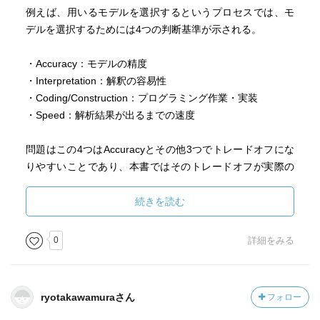
☆「目的設定はSMARTに」
例えば、用いるモデルを選択するというプロセスでは、モ
・Specific（具体的な目的か？）
デルを選択するためには4つの判断基準が示される。
・Measurable（測定可能な目的か？）
・Achievable（達成可能な目的か？）
・Accuracy：モデルの精度
・Relevant（意味のある目的か？）
・Interpretation：解釈の容易性
・Time Bound（期限付きの目的か？）
・Coding/Construction：プログラミング作業・実装
・Speed：解析結果が出るまでの速度
[Brain（機械脳の種類）]
アルゴリズムの選定根拠をブラックボックス化させないこ
問題はこの4つはAccuracyとその他3つでトレードオフにな
とが重要。ポイントは、B以外のすべてをはっきりさせて、
りやすいことであり、本書ではそのトレードオフが実際の
Bへの要件を明確化すること、および、モデルの選定基準を
プロジェクトでどのように発生し、どう解消するのかを2つ
可視化してデータサイエンティストに説明を求めること。
の短いケーススタディを通じて仮想的に理解することがで
続きを読む
モデル選びの定跡（図表5-4）：まずは両立モデルにトライ
きる。
してみて、何が問題かを確認してみるのが良い。モデル選
0
詳細をみる
びにはトレードオフがあるので、チームで議論すること。
また実務上、非常に重要な作業だが軽視されがちなデータ
☆モデルの選定基準：AとI/C/Sはトレードオフの関係にあ
の選択やクレンジングといったプロセスについても、丁寧
る。
かつ具体的な解説がなされているなど、有用性が高い。
・Accuracy（精度）
ryotakawamuraさん
フォロー
・Interpretation（解釈容易性）