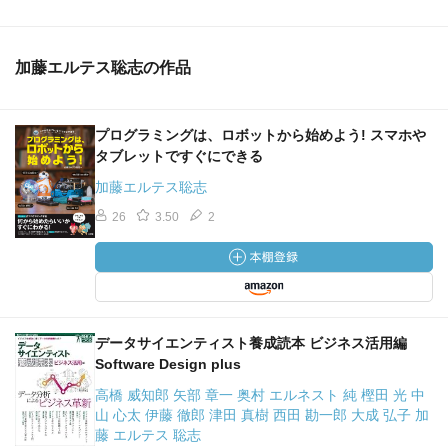
加藤エルテス聡志の作品
プログラミングは、ロボットから始めよう! スマホや
タブレットですぐにできる
加藤エルテス聡志
26
3.50
2
データサイエンティスト養成読本 ビジネス活用編
Software Design plus
高橋 威知郎 矢部 章一 奥村 エルネスト 純 樫田 光 中
山 心太 伊藤 徹郎 津田 真樹 西田 勘一郎 大成 弘子 加
藤 エルテス 聡志