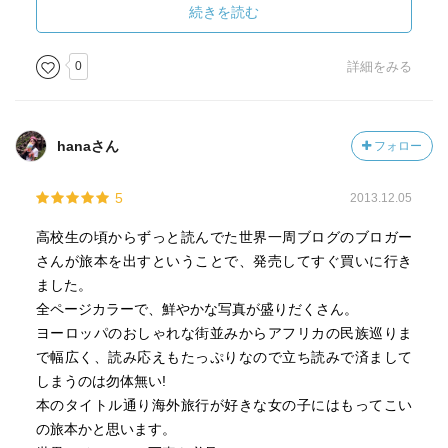
ズン、旅の予算など。
続きを読む
他にも、旅に役立つコラムとして、防犯対策や便利な旅グ
ッズなどもチェックしたい。
0
詳細をみる
最後には、8ページにかけて、「女子旅♥Q&A」
女性に役立つ情報や、ぶっちゃけた内容も書かれていま
hanaさん
フォロー
す。
5
2013.12.05
何と行っても、この本で「すごい！」と思ったのが、全
高校生の頃からずっと読んでた世界一周ブログのブロガー
ページフルカラー！
さんが旅本を出すということで、発売してすぐ買いに行き
白黒の写真がないから、色鮮やかです。
ました。
写真集と旅行ガイドが合わさったようなオススメの1冊で
全ページカラーで、鮮やかな写真が盛りだくさん。
す。
ヨーロッパのおしゃれな街並みからアフリカの民族巡りま
で幅広く、読み応えもたっぷりなので立ち読みで済まして
しまうのは勿体無い!
本のタイトル通り海外旅行が好きな女の子にはもってこい
の旅本かと思います。