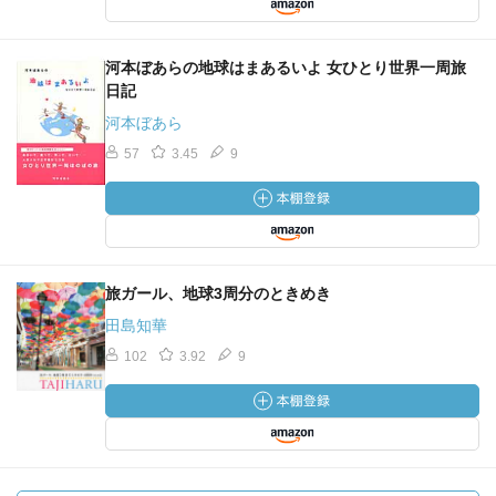
河本ぼあらの地球はまあるいよ 女ひとり世界一周旅
日記
河本ぼあら
57
3.45
9
旅ガール、地球3周分のときめき
田島知華
102
3.92
9