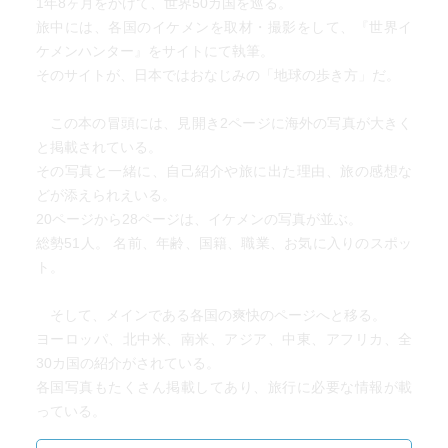
1年8ヶ月をかけて、世界50カ国を巡る。
旅中には、各国のイケメンを取材・撮影をして、『世界イ
ケメンハンター』をサイトにて執筆。
そのサイトが、日本ではおなじみの「地球の歩き方」だ。
この本の冒頭には、見開き2ページに海外の写真が大きく
と掲載されている。
その写真と一緒に、自己紹介や旅に出た理由、旅の感想な
どが添えられえいる。
20ページから28ページは、イケメンの写真が並ぶ。
総勢51人。 名前、年齢、国籍、職業、お気に入りのスポッ
ト。
そして、メインである各国の爽快のページへと移る。
ヨーロッパ、北中米、南米、アジア、中東、アフリカ、全
30カ国の紹介がされている。
各国写真もたくさん掲載してあり、旅行に必要な情報が載
っている。
治安について、オススメみやげ、名物グルメ、ベストシー