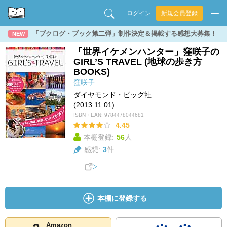
ログイン
新規会員登録
「ブクログ・ブック第二弾」制作決定＆掲載する感想大募集！
NEW
「世界イケメンハンター」窪咲子の
GIRL’S TRAVEL (地球の歩き方
BOOKS)
窪咲子
ダイヤモンド・ビッグ社
(2013.11.01)
ISBN・EAN:
9784478044681
4.45
本棚登録:
56
人
感想:
3
件
本棚に登録する
Amazon