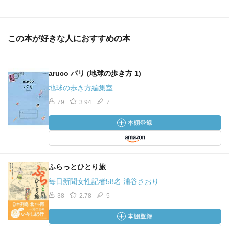
この本が好きな人におすすめの本
aruco パリ (地球の歩き方 1)
地球の歩き方編集室
79
3.94
7
ふらっとひとり旅
毎日新聞女性記者58名 浦谷さおり
38
2.78
5