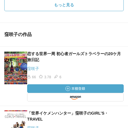
もっと見る
窪咲子の作品
恋する世界一周 初心者ガールズトラベラーの20ケ月
旅日記
窪咲子
66
3.78
6
「世界イケメンハンター」窪咲子のGIRL’S・
TRAVEL