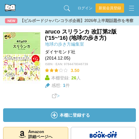
ログイン
新規会員登録
【ビルボードジャパンコラボ企画】2026年上半期話題作を考察
NEW
aruco スリランカ 改訂第2版
(’15~’16) (地球の歩き方)
地球の歩き方編集室
ダイヤモンド社
(2014.12.05)
ISBN・EAN:
9784478046739
3.50
本棚登録:
26
人
感想:
1
件
本棚に登録する
Amazon
詳細ページへ